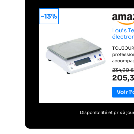
-13%
Louis Te
électro
TOUJOURS 
profession
accompagn
permet de
234,90 €
la réalisa
205,3
avec une 
QUALITÉ :
fabriquée
cm, il est
durable. P
nécessite
Disponibilité et prix à jo
Elle est d
tare ce qu
récipient 