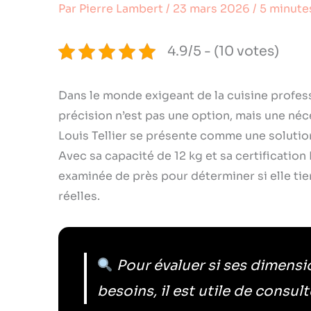
Par
Pierre Lambert
/
23 mars 2026
/
5 minute
4.9/5 - (10 votes)
Dans le monde exigeant de la cuisine professi
précision n’est pas une option, mais une néc
Louis Tellier se présente comme une solutio
Avec sa capacité de 12 kg et sa certification 
examinée de près pour déterminer si elle tie
réelles.
Pour évaluer si ses dimensi
besoins, il est utile de consul