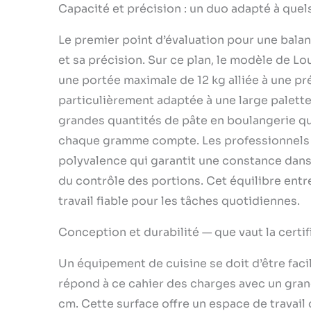
réglables.
Capacité et précision : un duo adapté à quel
poids pro
piles. 4 p
Le premier point d’évaluation pour une bala
FAIT MAIN 
et sa précision. Sur ce plan, le modèle de Lou
service de
travers de
une portée maximale de 12 kg alliée à une p
maniables
particulièrement adaptée à une large palette 
grandes quantités de pâte en boulangerie que
chaque gramme compte. Les professionnels d
polyvalence qui garantit une constance dans 
du contrôle des portions. Cet équilibre entre
travail fiable pour les tâches quotidiennes.
Conception et durabilité — que vaut la certif
Un équipement de cuisine se doit d’être facile
répond à ce cahier des charges avec un gran
cm. Cette surface offre un espace de travail 