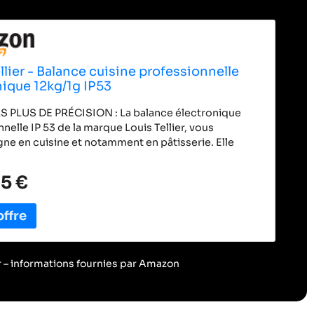
llier - Balance cuisine professionnelle
nique 12kg/1g IP53
PLUS DE PRÉCISION : La balance électronique
nelle IP 53 de la marque Louis Tellier, vous
e en cuisine et notamment en pâtisserie. Elle
 peser avec précision les ingrédients nécessaires à
tion de vos préparations ! La portée est de 12kg max
5 €
précision de plus ou moins 1g. MATÉRIAUX DE
 La balance électronique professionnelle IP 53 est
 en ABS. Quant à son plateau amovible 29,8 x 23,6
 en inox, un matériau hygiénique, résistant et
risé dans l'univers de la cuisine professionnelle, il
 peu d'entretien. PRATIQUE ET FONCTIONNELLE :
ur – informations fournies par Amazon
otée d'un temoin d'usure des piles et de la fonction
i vous permettra de ne pas intégrer le poids du
à vos mesures. IP53. Niveau intégré. Hauteur pieds