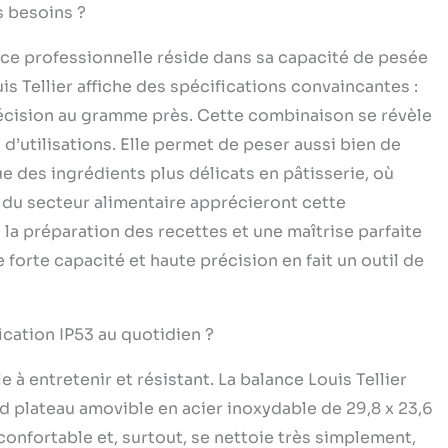
 Unités de mesure : kg ou oz. Fonction tare. Alarme
s besoins ?
grammable. Recalibrage facile. Témoin d’usure des
iles de type R14 1,5V fournis. RIEN NE REMPLACE LE
nce professionnelle réside dans sa capacité de pesée
: Depuis 1947, Louis Tellier met son savoir-faire au
is Tellier affiche des spécifications convaincantes :
 tous les professionnels et passionnés exigeants, à
s ustensiles de cuisine professionnels robustes et
récision au gramme près. Cette combinaison se révèle
.
d’utilisations. Elle permet de peser aussi bien de
 des ingrédients plus délicats en pâtisserie, où
u secteur alimentaire apprécieront cette
la préparation des recettes et une maîtrise parfaite
 forte capacité et haute précision en fait un outil de
ication IP53 au quotidien ?
 à entretenir et résistant. La balance Louis Tellier
d plateau amovible en acier inoxydable de 29,8 x 23,6
confortable et, surtout, se nettoie très simplement,