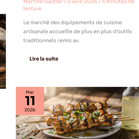
Martine Gautier
/
9 avril 2026
/
4 minutes de
lecture
Le marché des équipements de cuisine
artisanale accueille de plus en plus d’outils
traditionnels remis au
Lire la suite
Mar
11
Brochettes
de
2026
poulet
à
l’orientale
au
cumin