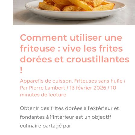
les
frites
dorées
et
croustillantes
!
Comment utiliser une
friteuse : vive les frites
dorées et croustillantes
!
Appareils de cuisson
,
Friteuses sans huile
/
Par
Pierre Lambert
/
13 février 2026
/
10
minutes de lecture
Obtenir des frites dorées à l’extérieur et
fondantes à l’intérieur est un objectif
culinaire partagé par