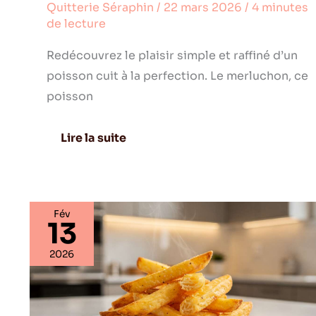
Quitterie Séraphin
/
22 mars 2026
/
4 minutes
de lecture
Redécouvrez le plaisir simple et raffiné d’un
poisson cuit à la perfection. Le merluchon, ce
poisson
Lire la suite
Fév
13
Comment
utiliser
2026
une
friteuse
:
vive