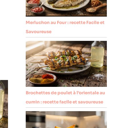
Merluchon au Four : recette Facile et
Savoureuse
Brochettes de poulet à l’orientale au
cumin : recette facile et savoureuse