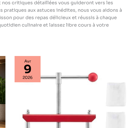
 nos critiques détaillées vous guideront vers les
s pratiques aux astuces inédites, nous vous aidons à
cuisson pour des repas délicieux et réussis à chaque
uotidien culinaire et laissez libre cours à votre
Avr
9
Test
:
2026
presseur
VEVOR
manuel
3L,
efficacité
et
simplicité