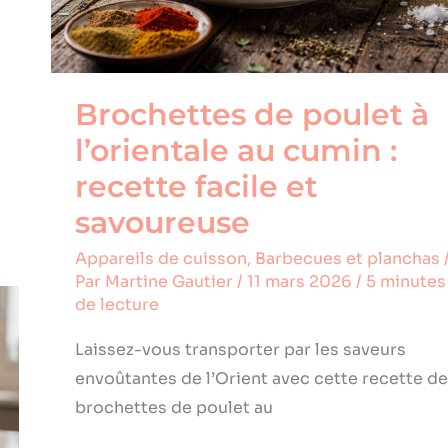
:
recette
facile
et
Brochettes de poulet à
savoureuse
l’orientale au cumin :
recette facile et
savoureuse
Appareils de cuisson
,
Barbecues et planchas
Par
Martine Gautier
/
11 mars 2026
/
5 minutes
de lecture
Laissez-vous transporter par les saveurs
envoûtantes de l’Orient avec cette recette de
brochettes de poulet au