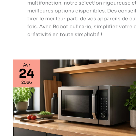
multifonction, notre sélection rigoureuse et
meilleures options disponibles. Des conseil
tirer le meilleur parti de vos appareils de 
fois. Avec Robot culinario, simplifiez votre q
créativité en toute simplicité !
Avr
24
Comment
utiliser
2026
un
micro-
ondes
:
ni
une
explosion
ni