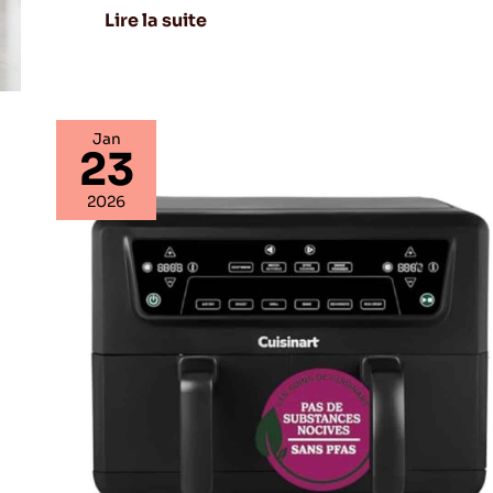
Lire la suite
Jan
23
Test
:
2026
cuisinart
XXL
air
fryer
à
tiroirs
doubles
2
x
5.2L