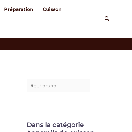
R
Préparation
Cuisson
e
Recherch
c
h
e
r
c
h
e
r
Dans la catégorie