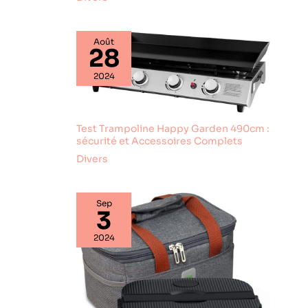
Août
28
2024
Test Trampoline Happy Garden 490cm :
sécurité et Accessoires Complets
Divers
Sep
3
2024