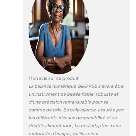
x 40 cm pour plateau en fonte
d'aluminium avec support
mural 4 wägezellen avec
technologie dMS-poche,
beleuchtbares 25 mm
d'épaisseur et écran lCD,
fonctionne sur secteur et câble
spirale flexible fonctionne sur
piles (4 x aA) possible <br><br>
<b> Contenu de la livraison : 1 x
avec une notice d'utilisation en
allemand et en anglais, un bloc
d'alimentation, 4 piles aA
Mon avis sur ce produit
support mural pour l'écran
La balance numérique G&G PSB s’avère être
un instrument de pesée fiable, robuste et
d’une précision remarquable pour sa
gamme de prix. Sa polyvalence, assurée par
les différents niveaux de sensibilité et sa
double alimentation, la rend adaptée à une
multitude d’usages, qu’ils soient