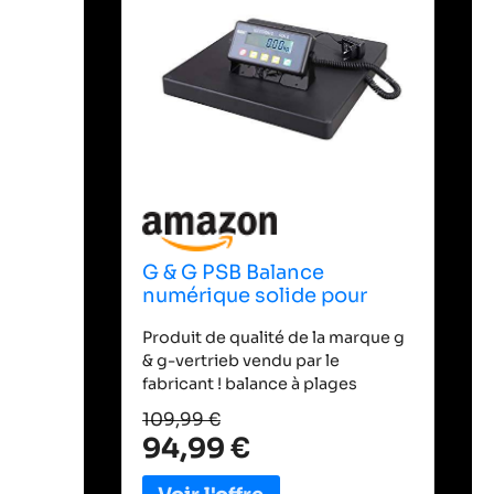
G & G PSB Balance
numérique solide pour
colis, en fonte
Produit de qualité de la marque g
d'aluminium, surface de
& g-vertrieb vendu par le
pesage 40 × 40 cm,
fabricant ! balance à plages
fonctionnement sur piles
multiples d'excellente qualité :
possible (300 kg x 100 g /
109,99 €
0,5 kg - 75 kg = 20 g étapes des
150 kg x 50 g / 75 kg x 20 g)
94,99 €
processus, 75 kg - 150 kg/50 g
étapes des processus 150 kg -