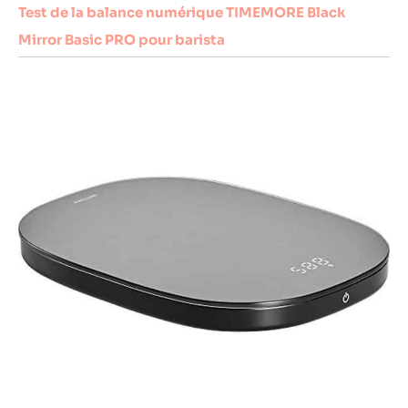
Test de la balance numérique TIMEMORE Black
Mirror Basic PRO pour barista