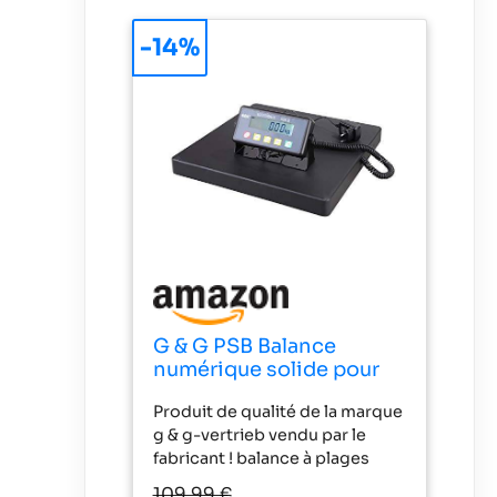
-14%
G & G PSB Balance
numérique solide pour
colis, en fonte
Produit de qualité de la marque
d'aluminium, surface de
g & g-vertrieb vendu par le
pesage 40 × 40 cm,
fabricant ! balance à plages
fonctionnement sur
multiples d'excellente qualité :
piles possible (300 kg x
109,99 €