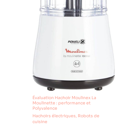
détruire les fibres et la
Coupe, Plaque de Coupe
texture, presse la viande
et Plateau
sans détruire les fibres
d'alimentation en acier
et la texture, fraîche et
inoxydable passent au
nutritive. Par rapport aux
lave-vaisselle. Les
autres hachoirs à viande,
autres accessoires
il peut parfaitement
doivent être lavés à la
conserver sa texture
main (eau savonneuse
tendre d'origine. 【Facile
tiède en dessous de 50
à Nettoyer】
°C, ne pas utiliser de
L'accessoire de coupe
détergents agressifs).
peut être complètement
【Conseil】Certains
retiré et nettoyé très
accessoires sont placés
facilement. Remarque :
dans le Pousse-aliment.
ne pas mettre au lave-
Dévissez le Pousse-
vaisselle et essuyer avec
aliment pour les
un chiffon doux après le
retirer.Veuillez vérifier
nettoyage.
immédiatement après
réception que tous les
accessoires sont
complets.
Évaluation Hachoir Moulinex La
Moulinette : performance et
Polyvalence
Hachoirs électriques
,
Robots de
cuisine