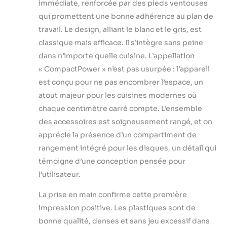
fournis ou au lave-
immédiate, renforcée par des pieds ventouses
vaisselle. Le design
qui promettent une bonne adhérence au plan de
et les pieds en
travail. Le design, alliant le blanc et le gris, est
caoutchouc
classique mais efficace. Il s’intègre sans peine
assurent un
maintien sûr Pâtes
dans n’importe quelle cuisine. L’appellation
faites maison –
« CompactPower » n’est pas usurpée : l’appareil
facilement et
est conçu pour ne pas encombrer l’espace, un
rapidement avec le
atout majeur pour les cuisines modernes où
disque
d'accessoires pour
chaque centimètre carré compte. L’ensemble
pâtes. Le
des accessoires est soigneusement rangé, et on
nettoyage se fait
apprécie la présence d’un compartiment de
rapidement et
rangement intégré pour les disques, un détail qui
confortablement
avec les
témoigne d’une conception pensée pour
accessoires
l’utilisateur.
fournis ou au lave-
vaisselle.
La prise en main confirme cette première
impression positive. Les plastiques sont de
bonne qualité, denses et sans jeu excessif dans