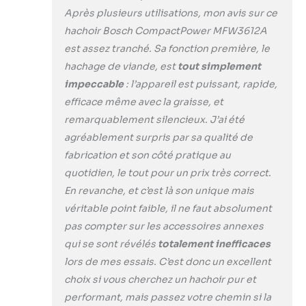
vaisselle. Le design
Après plusieurs utilisations, mon avis sur ce
et les pieds en
hachoir Bosch CompactPower MFW3612A
caoutchouc
est assez tranché. Sa fonction première, le
assurent un
hachage de viande, est
tout simplement
maintien sûr Pâtes
faites maison –
impeccable
: l’appareil est puissant, rapide,
facilement et
efficace même avec la graisse, et
rapidement avec le
remarquablement silencieux. J’ai été
disque
agréablement surpris par sa qualité de
d'accessoires pour
pâtes. Le
fabrication et son côté pratique au
nettoyage se fait
quotidien, le tout pour un prix très correct.
rapidement et
En revanche, et c’est là son unique mais
confortablement
véritable point faible, il ne faut absolument
avec les
pas compter sur les accessoires annexes
accessoires
fournis ou au lave-
qui se sont révélés
totalement inefficaces
vaisselle.
lors de mes essais. C’est donc un excellent
choix si vous cherchez un hachoir pur et
performant, mais passez votre chemin si la