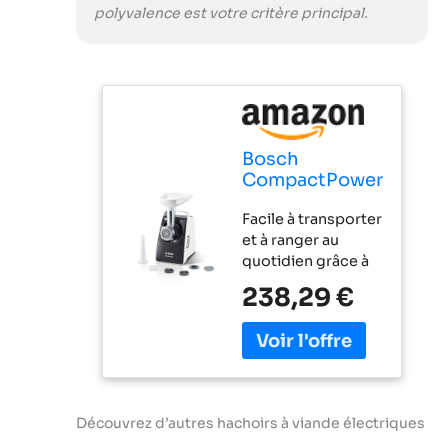
polyvalence est votre critère principal.
Bosch
CompactPower
MFW3612A
Facile à transporter
Hachoir à
et à ranger au
viande
quotidien grâce à
électrique,
sa taille compacte.
hachoir à
238,29 €
Viande traitée
saucisse,
uniformément en
disques
un temps record
perforés en
(1,9 kg/min). - grâce
acier
à une puissance de
inoxydable 4
blocage puissante
mm + 8 mm,
Découvrez d’autres hachoirs à viande électriques
de 1600 W. Des
lame à double