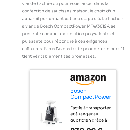
viande hachée ou pour vous lancer dans la
confection de saucisses maison, le choix d’un
appareil performant est une étape clé. Le hachoir
à viande Bosch CompactPower MFW3612A se
présente comme une solution polyvalente et
puissante pour répondre à ces exigences
culinaires. Nous l’avons testé pour déterminer s’il
tient véritablement ses promesses.
Bosch
CompactPower
MFW3612A
Facile à transporter
Hachoir à
et à ranger au
viande
quotidien grâce à
électrique,
sa taille compacte.
hachoir à