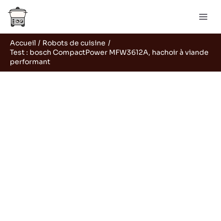
Aller
Rechercher
au
contenu
Accueil
Robots de cuisine
Test : bosch CompactPower MFW3612A, hachoir à viande
performant