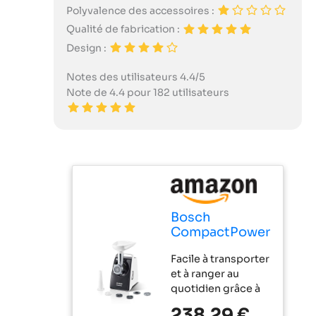
Polyvalence des accessoires :
Qualité de fabrication :
Design :
Notes des utilisateurs 4.4/5
Note de 4.4 pour 182 utilisateurs
Bosch
CompactPower
MFW3612A
Facile à transporter
Hachoir à
et à ranger au
viande
quotidien grâce à
électrique,
sa taille compacte.
hachoir à
238,29 €