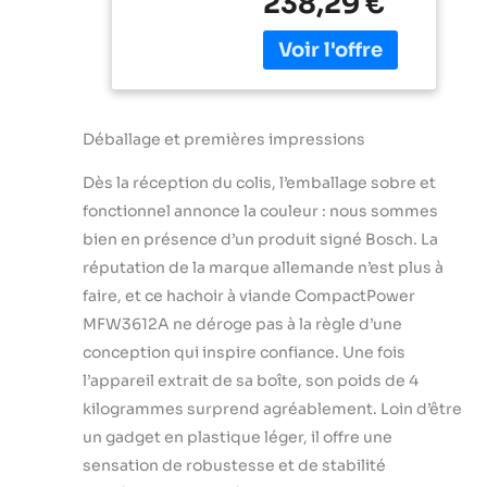
238,29 €
Viande traitée
saucisse,
uniformément en
disques
un temps record
perforés en
(1,9 kg/min). - grâce
acier
à une puissance de
inoxydable 4
blocage puissante
mm + 8 mm,
Déballage et premières impressions
de 1600 W. Des
lame à double
pâtisseries
tranchant,
Dès la réception du colis, l’emballage sobre et
croustillantes –
embout kebbe,
fonctionnel annonce la couleur : nous sommes
grâce au disque
passe au lave-
accessoire à
vaisselle,
bien en présence d’un produit signé Bosch. La
pâtisserie,
puissance
réputation de la marque allemande n’est plus à
préparez trois
faire, et ce hachoir à viande CompactPower
formes différentes
MFW3612A ne déroge pas à la règle d’une
rapidement et
facilement. Le
conception qui inspire confiance. Une fois
nettoyage se fait
l’appareil extrait de sa boîte, son poids de 4
rapidement et
kilogrammes surprend agréablement. Loin d’être
confortablement
un gadget en plastique léger, il offre une
avec les
accessoires
sensation de robustesse et de stabilité