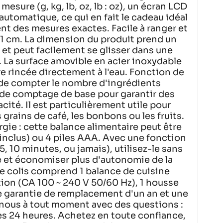
mesure (g, kg, lb, oz, lb : oz), un écran LCD
e automatique, ce qui en fait le cadeau idéal
nt des mesures exactes. Facile à ranger et
 7,1 cm. La dimension du produit prend un
et peut facilement se glisser dans une
 La surface amovible en acier inoxydable
re rincée directement à l'eau. Fonction de
de compter le nombre d'ingrédients
 de comptage de base pour garantir des
acité. Il est particulièrement utile pour
grains de café, les bonbons ou les fruits.
gie : cette balance alimentaire peut être
inclus) ou 4 piles AAA. Avec une fonction
, 10 minutes, ou jamais), utilisez-le sans
 et économiser plus d'autonomie de la
e colis comprend 1 balance de cuisine
ion (CA 100 ~ 240 V 50/60 Hz), 1 housse
ne garantie de remplacement d'un an et une
-nous à tout moment avec des questions :
s 24 heures. Achetez en toute confiance,