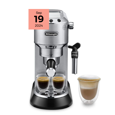
Conception sûre,
compacte et économe
en énergie : Avec 1 450
W de puissance, pieds
Sep
19
antidérapants pour une
stabilité maximale, et
arrêt automatique après
2024
15 minutes. Structure
pensée pour les
cuisines de petite à
moyenne taille, avec un
usage quotidien
modéré