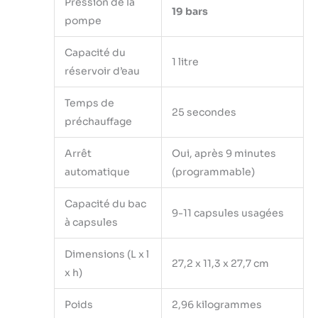
Pression de la
19 bars
pompe
Capacité du
1 litre
réservoir d’eau
Temps de
25 secondes
préchauffage
Arrêt
Oui, après 9 minutes
automatique
(programmable)
Capacité du bac
9-11 capsules usagées
à capsules
Dimensions (L x l
27,2 x 11,3 x 27,7 cm
x h)
Poids
2,96 kilogrammes