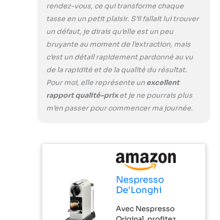
rendez-vous, ce qui transforme chaque
tasse en un petit plaisir. S’il fallait lui trouver
un défaut, je dirais qu’elle est un peu
bruyante au moment de l’extraction, mais
c’est un détail rapidement pardonné au vu
de la rapidité et de la qualité du résultat.
Pour moi, elle représente un
excellent
rapport qualité-prix
et je ne pourrais plus
m’en passer pour commencer ma journée.
Nespresso
De'Longhi
Machine à Café
Avec Nespresso
Citiz Blanc, 19
Original, profitez