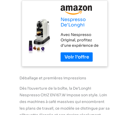
Nespresso
De'Longhi
Machine à Café
Avec Nespresso
Citiz Blanc, 19
Original, profitez
Bars + Kit de
d’une expérience de
Bienvenue,
dégustation unique et
Design Moderne,
découvrez nos
Expresso et
variétés d’espressos
Lungo, Arrêt
qui proviennent de
Automatique,
cultures de café du
EN167.W
monde entier 2
Déballage et premières impressions
sélections de café :
Dès l’ouverture de la boîte, la De’Longhi
choisissez entre un
espresso et un lungo
Nespresso CitiZ EN167.W impose son style. Loin
Design emblématique
des machines à café massives qui encombrent
: son design,
les plans de travail, ce modèle se distingue par sa
récompensé par le
silhouette élancée et son design résolument