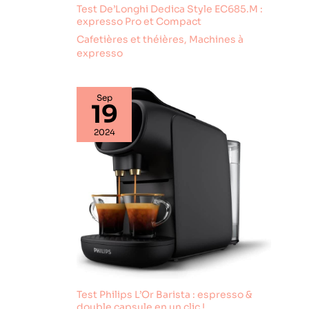
Test De’Longhi Dedica Style EC685.M :
expresso Pro et Compact
Cafetières et théières
,
Machines à
expresso
Sep
19
2024
Test Philips L’Or Barista : espresso &
double capsule en un clic !