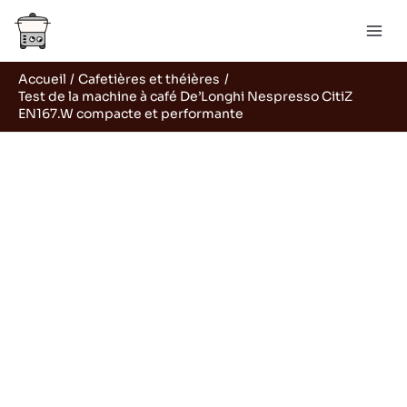
Aller
R
au
e
contenu
c
Accueil
Cafetières et théières
h
Test de la machine à café De’Longhi Nespresso CitiZ
e
EN167.W compacte et performante
r
c
h
e
r