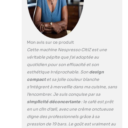
chaque cuisine
citadine Économie
d’énergie : la machine
à café s’éteint
automatiquement
après 9 minutes
d’inactivité Durabilité :
Mon avis sur ce produit
Les capsules
Cette machine Nespresso CitiZ est une
Nespresso sont
véritable pépite que j’ai adoptée au
recyclables Toutes les
quotidien pour son efficacité et son
capsules en
aluminium collectées
esthétique irréprochable. Son
design
par Nespresso sont
compact
et sa jolie couleur blanche
recyclées Capsule
s’intègrent à merveille dans ma cuisine, sans
faite avec au moins
l’encombrer. Je suis conquise par sa
80% d'aluminium
recyclé
simplicité déconcertante
: le café est prêt
en un clin d’œil, avec une crème onctueuse
digne des professionnels grâce à sa
pression de 19 bars. Le goût est vraiment au