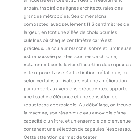
prix Red Dot, s’intègre
idealment dans
urbain, inspiré des lignes architecturales des
chaque cuisine
grandes métropoles. Ses dimensions
citadine Économie
compactes, avec seulement 11,3 centimètres de
d’énergie : la machine
largeur, en font une alliée de choix pour les
à café s’éteint
automatiquement
cuisines où chaque centimètre carré est
après 9 minutes
précieux. La couleur blanche, sobre et lumineuse,
d’inactivité Durabilité :
est rehaussée par des touches de chrome,
Les capsules
notamment sur le levier d’insertion des capsules
Nespresso sont
recyclables Toutes les
et le repose-tasse. Cette finition métallique, qui
capsules en
selon certains utilisateurs est une amélioration
aluminium collectées
par rapport aux versions précédentes, apporte
par Nespresso sont
une touche d’élégance et une sensation de
recyclées Capsule
robustesse appréciable. Au déballage, on trouve
faite avec au moins
80% d'aluminium
la machine, son réservoir d’eau amovible d’une
recyclé
capacité d’un litre, et un ensemble de bienvenue
contenant une sélection de capsules Nespresso.
Cette attention permet de tester