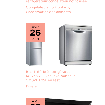
réfrigérateur congélateur noir classe E
y a au moins 1 pouce
(2,54 cm) d'espace libre
Congélateurs horizontaux
,
autour de la machine à
glaçons pour une bonne
Conservation des aliments
ventilation. ③ Avant
d'utiliser la machine à
glaçons pour la première
fois, laissez-la debout
Août
pendant au moins 12
26
heures.
2024
Bosch Série 2: réfrigérateur
KGN36NLEA et Lave-vaisselle
SMS2HTI79E en Test
Divers
Août