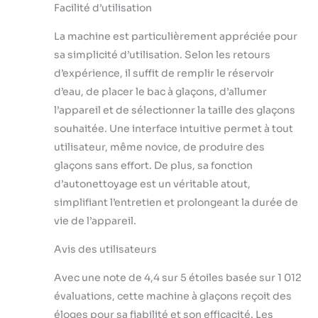
(petit et grand). En
Facilité d’utilisation
plus de la machine,
des sacs à glaçons,
La machine est particulièrement appréciée pour
une pelle et un
sa simplicité d’utilisation. Selon les retours
panier sont inclus.
d’expérience, il suffit de remplir le réservoir
Que vous souhaitiez
d’eau, de placer le bac à glaçons, d’allumer
refroidir des
boissons ou
l’appareil et de sélectionner la taille des glaçons
conserver des
souhaitée. Une interface intuitive permet à tout
aliments frais, notre
utilisateur, même novice, de produire des
machine à glaçons
glaçons sans effort. De plus, sa fonction
répondra à vos
besoins.
d’autonettoyage est un véritable atout,
【Conception
simplifiant l’entretien et prolongeant la durée de
Intelligente】Grâce
vie de l’appareil.
à son capteur
infrarouge très fin,
Avis des utilisateurs
cette machine à
glaçons détecte les
Avec une note de 4,4 sur 5 étoiles basée sur 1 012
situations
évaluations, cette machine à glaçons reçoit des
anormales. Si le bac
éloges pour sa fiabilité et son efficacité. Les
à glaçons est plein