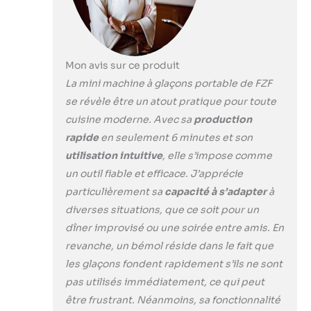
de la glace fraîche à
disposition.
【Fabrication de
glaçons
autonettoyante】
Mon avis sur ce produit
Avec une simple
La mini machine à glaçons portable de FZF
pression sur le
se révèle être un atout pratique pour toute
bouton « Nettoyer
cuisine moderne. Avec sa
production
», notre machine à
glaçons portable
rapide
en seulement 6 minutes et son
passe en mode
utilisation intuitive
, elle s’impose comme
autonettoyant.
un outil fiable et efficace. J’apprécie
Celui-ci réduit non
particulièrement sa
capacité à s’adapter
à
seulement le
calcaire et les
diverses situations, que ce soit pour un
bactéries, mais
dîner improvisé ou une soirée entre amis. En
vous fait également
revanche, un bémol réside dans le fait que
gagner du temps
les glaçons fondent rapidement s’ils ne sont
lors du nettoyage.
【5 Tailles de
pas utilisés immédiatement, ce qui peut
Glaçons】Notre
être frustrant. Néanmoins, sa fonctionnalité
machine à glaçons