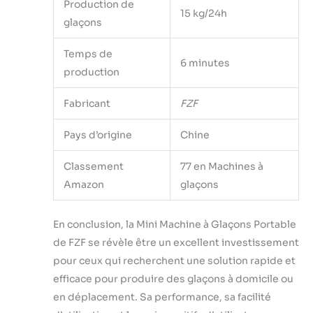
Production de
machine à glaçons
15 kg/24h
FZF est un excellent
glaçons
choix pour les
appartements ou
Temps de
6 minutes
les petites fêtes et
production
fournit des glaçons
clairs pour
Fabricant
FZF
répondre à vos
besoins.
Pays d’origine
Chine
Classement
77 en Machines à
Amazon
glaçons
En conclusion, la Mini Machine à Glaçons Portable
de FZF se révèle être un excellent investissement
pour ceux qui recherchent une solution rapide et
efficace pour produire des glaçons à domicile ou
en déplacement. Sa performance, sa facilité