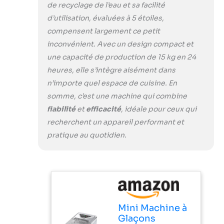
de recyclage de l’eau et sa facilité
compacte vous
d’utilisation, évaluées à 5 étoiles,
offre le choix entre
compensent largement ce petit
deux tailles de
glaçons sphériques
inconvénient. Avec un design compact et
(petit et grand). En
une capacité de production de 15 kg en 24
plus de la machine,
heures, elle s’intègre aisément dans
des sacs à glaçons,
n’importe quel espace de cuisine. En
une pelle et un
panier sont inclus.
somme, c’est une machine qui combine
Que vous souhaitiez
fiabilité
et
efficacité
, idéale pour ceux qui
refroidir des
recherchent un appareil performant et
boissons ou
pratique au quotidien.
conserver des
aliments frais, notre
machine à glaçons
répondra à vos
besoins.
【Conception
Intelligente】Grâce
Mini Machine à
à son capteur
Glaçons
infrarouge très fin,