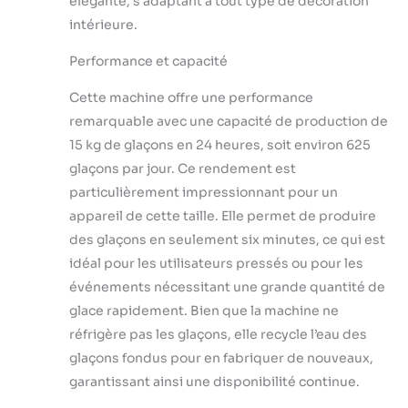
élégante, s’adaptant à tout type de décoration
Avec une simple
intérieure.
pression sur le
bouton « Nettoyer
Performance et capacité
», notre machine à
glaçons portable
Cette machine offre une performance
passe en mode
remarquable avec une capacité de production de
autonettoyant.
Celui-ci réduit non
15 kg de glaçons en 24 heures, soit environ 625
seulement le
glaçons par jour. Ce rendement est
calcaire et les
particulièrement impressionnant pour un
bactéries, mais
appareil de cette taille. Elle permet de produire
vous fait également
gagner du temps
des glaçons en seulement six minutes, ce qui est
lors du nettoyage.
idéal pour les utilisateurs pressés ou pour les
【5 Tailles de
événements nécessitant une grande quantité de
Glaçons】Notre
glace rapidement. Bien que la machine ne
machine à glaçons
réfrigère pas les glaçons, elle recycle l’eau des
compacte vous
offre le choix entre
glaçons fondus pour en fabriquer de nouveaux,
deux tailles de
garantissant ainsi une disponibilité continue.
glaçons sphériques