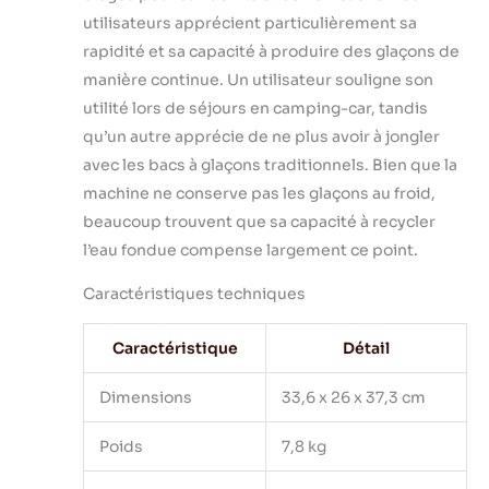
ou s'il n'y a pas
utilisateurs apprécient particulièrement sa
assez d'eau, le
rapidité et sa capacité à produire des glaçons de
voyant du panneau
manière continue. Un utilisateur souligne son
de commande
utilité lors de séjours en camping-car, tandis
s'allume et
empêche les
qu’un autre apprécie de ne plus avoir à jongler
glaçons de
avec les bacs à glaçons traditionnels. Bien que la
déborder. De plus,
machine ne conserve pas les glaçons au froid,
vous pouvez
beaucoup trouvent que sa capacité à recycler
observer le
processus de
l’eau fondue compense largement ce point.
fabrication des
Caractéristiques techniques
glaçons à travers la
fenêtre
transparente.
Caractéristique
Détail
【Portable et
Compacte】Notre
Dimensions
33,6 x 26 x 37,3 cm
machine à glaçons
légère et fine peut
Poids
7,8 kg
être placée
n'importe où. La