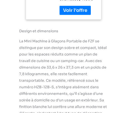
Compact pour
machine à glaçons
Machine à
est équipée du
Glaçons,
compresseur le
Machine à
plus moderne, qui
Glaçons Rapide
permet une
en 6 Minutes,
fabrication de
Design et dimensions
Machine à
glaçons très
Glaçons
La Mini Machine à Glaçons Portable de FZF se
efficace et
Autonettoyante
silencieuse. Il
pour la
distingue par son design sobre et compact, idéal
produit 9 glaçons
Maison,Argent
pour les espaces réduits comme un plan de
en seulement 6 à 8
travail de cuisine ou un camping-car. Avec des
minutes et peut
dimensions de 33,6 x 26 x 37,3 cm et un poids de
fabriquer jusqu'à 18
kg de glace par jour.
7,8 kilogrammes, elle reste facilement
Cela signifie que
transportable. Ce modèle, référencé sous le
vous avez toujours
numéro HZB-12B-S, s’intègre aisément dans
de la glace fraîche à
différents environnements, qu’il s’agisse d’une
disposition.
【Fabrication de
soirée à domicile ou d’un usage en extérieur. Sa
glaçons
finition blanche lui confère une allure moderne et
autonettoyante】