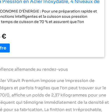
 Pression en Acier Inoxydable, 4 Niveaux de
avec Panier – Compatible Induction
CONOMIE D’ÉNERGIE : Pour une préparation rapide et
fonctions intelligentes et la cuisson sous pression
e temps de cuisson de 70 % et assurent que l’on
squ’à 90 % des vitamines comme la vitamine C 4
CUISSON : ceux-ci assurent une cuisson à point,
 €
t douce ou rapide L’autocuiseur compatible avec
 est doté d’une surface de cuisson des grillades
déale pour saisir l’aliment avec effet grillé SÉCURITɠ: la
lâcher de vapeur placée sur la couronne et sur la
met de réduire simplement la pression selon les
c l’aide à l’accrochage commode et le témoin de
, qui passe du rouge au vert et s’enclenche en faisant
xcellence allemande au rendez-vous
« clic », on est certain que le verrouillage est bien fait
YPE DE FEU : le fond tous feux Cookstar rend
issler Vitavit Premium impose une impression de
ur compatible avec les tables de cuisson à gaz,
égers et parfois fragiles que l’on peut trouver sur le
vitrocéramique et à induction Contenu de la livraison : 1
0/0, affiche un poids de 2,37 kilogrammes pour une
 Vitavit Premium avec couvercle métallique 18 cm Ø, 2,5
ier, en acier inoxydable 18/10 satiné – FABRICATION EN
nséquent qui témoigne immédiatement de la densité et
E
sé pour sa fabrication. La finition est irréprochable,