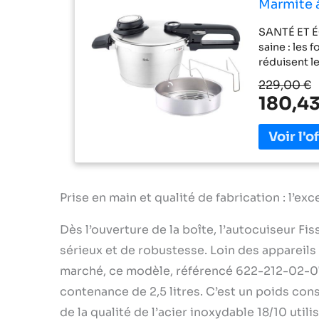
Marmite à
Cuisson, 
SANTÉ ET É
saine : les 
réduisent l
conserve ju
229,00 €
NIVEAUX DE 
180,43
qu’elle soi
l’induction
Novogrill, i
fonction de 
poignée per
besoins Ave
verrouillage
Prise en main et qualité de fabrication : l’e
entendre un 
POUR TOUT T
Dès l’ouverture de la boîte, l’autocuiseur F
l’autocuise
sérieux et de robustesse. Loin des appareils l
électrique, 
marché, ce modèle, référencé 622-212-02-07
autocuiseur
l, avec pan
contenance de 2,5 litres. C’est un poids co
ALLEMAGN
de la qualité de l’acier inoxydable 18/10 utili