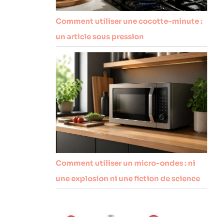
Comment utiliser une cocotte-minute :
un article sous pression
Comment utiliser un micro-ondes : ni
une explosion ni une fiction de science