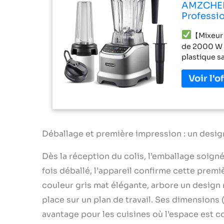
AMZCHEF 
Professio
Blender 
【Mixeur 
22000 Tr
de 2000 W p
plastique s
bas de l'élé
durée de vi
pour aider à
feature mak
container l
La paroi int
mais en for
Déballage et première impression : un desig
aux aliment
acier inoxy
Dès la réception du colis, l’emballage soig
l'utilisati
fois déballé, l’appareil confirme cette premi
1800 watts 
minute, de s
couleur gris mat élégante, arbore un design
broyés.
place sur un plan de travail. Ses dimensions 
d'utiliser u
avantage pour les cuisines où l’espace est 
selon vos en