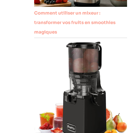
Comment utiliser un mixeur :
transformer vos fruits en smoothies
magiques