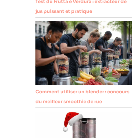
Test du Frutta e Verdura : extracteur de
jus puissant et pratique
Comment utiliser un blender : concours
du meilleur smoothie de rue