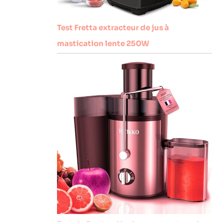
Test Fretta extracteur de jus à
mastication lente 250W