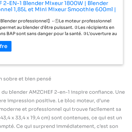
2-EN-1 Blender Mixeur 1800W | Blender
nnel 1,85L et Mini Mixeur Smoothie 600ml |
Mixeur Puissant avec Pro-Blend 6 Lames
Blender professionnel】- ①Le moteur professionnel
/Min
ermet au blender d'être puissant. ②Les récipients en
ans BAP sont sans danger pour la santé. ③L'ouverture au
ment principal facilite le refroidissement et prolonge la
e du Mixer. ④Les pieds ont des coussinets en silicone
 augmenter la friction et réduire le bruit. ⑤A safety
es the blender smoothie stop working as soon as the
eaves the main body.
【Technologie de broyage】- ①
érieure du récipient de 1,85 L n'est pas ronde et lisse,
me de colline, ce qui augmente largement la résistance
n sobre et bien pensé
s. ② Le blender est équipé de 6 lames tranchantes en
dable pour un assemblage 3D, et le vortex généré a
né du blender AMZCHEF 2-en-1 inspire confiance. Une
on permet de bien mélanger les aliments. ③ Le moteur de
ère impression positive. Le bloc moteur, d’une
lui confère une forte puissance de 22 000 tours par
orte que les ingrédients ne peuvent sortir, ils sont tous
 moderne et professionnel qui trouve facilement sa
【Deux méthodes de mixage】- Vous pouvez choisir
(43,4 x 33,4 x 19,4 cm) sont contenues, ce qui est un
n grand récipient ou une petite bouteille de voyage
compté. Ce qui surprend immédiatement, c’est son
vies. ① La grande bouteille de 1,85 litre est adaptée à la