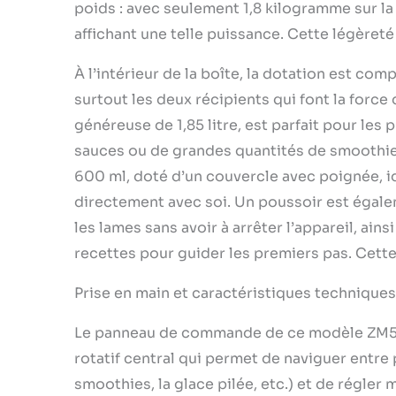
préparation
poids : avec seulement 1,8 kilogramme sur la
aux besoins
affichant une telle puissance. Cette légèreté 
est équipée
placée dire
À l’intérieur de la boîte, la dotation est co
fruits et l
intelligent
surtout les deux récipients qui font la force
de commande
généreuse de 1,85 litre, est parfait pour les 
programmes
sauces ou de grandes quantités de smoothie
chronométré
parfaitemen
600 ml, doté d’un couvercle avec poignée, i
et d'une fo
directement avec soi. Un poussoir est égalem
besoins de b
les lames sans avoir à arrêter l’appareil, ain
saisir l'heu
principal du
recettes pour guider les premiers pas. Cette
bouchon de 
petite tête 
Prise en main et caractéristiques techniques
livre de Rec
Le panneau de commande de ce modèle ZM5003
rotatif central qui permet de naviguer entre
smoothies, la glace pilée, etc.) et de régler 