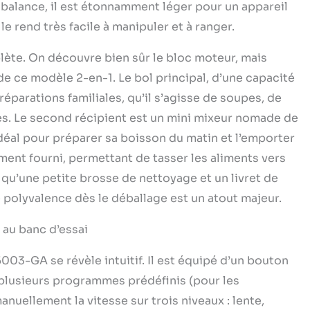
 d'aliments pour plusieurs personnes afin de répondre
 balance, il est étonnamment léger pour un appareil
 de toute la famille. ② La bouteille de voyage de 600 ml
le rend très facile à manipuler et à ranger.
 d'une petite tête de broyage à 4 lames qui peut être
ctement sur le corps principal, adaptée pour mixer des
mplète. On découvre bien sûr le bloc moteur, mais
égumes plus tendres.
【Panneau de commande
】- Ce blender professionnel est conçu avec un panneau
 de ce modèle 2-en-1. Le bol principal, d’une capacité
 à écran tactile. Le mixeur blender dispose de 4
préparations familiales, qu’il s’agisse de soupes, de
 préréglés combinés à un mode pulse et de pause
s. Le second récipient est un mini mixeur nomade de
 pour que les aliments soient mixés et mélangés
t. Le mixeur smoothie dispose de 3 niveaux de vitesse
déal pour préparer sa boisson du matin et l’emporter
nction pulse manuelle pour répondre à vos différents
ent fourni, permettant de tasser les aliments vers
royage. Il y a un affichage de l'heure pour vous aider à
si qu’une petite brosse de nettoyage et un livret de
re avec précision.
【Ce que vous aurez】- Corps
 blender × 1, récipient de 1,85 L (avec couvercle et
 polyvalence dès le déballage est un atout majeur.
couvercle) × 1, bouteille de voyage de 600 ml × 1,
de mixage avec lame × 1, tampon (tige d'agitation) × 1,
 au banc d’essai
ette en anglais × 1, brosse de nettoyage × 1.
-GA se révèle intuitif. Il est équipé d’un bouton
 plusieurs programmes prédéfinis (pour les
manuellement la vitesse sur trois niveaux : lente,