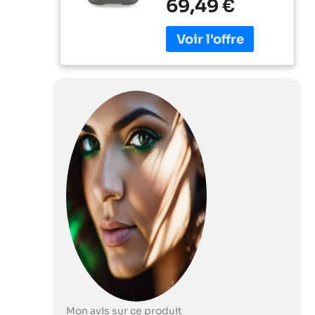
69,49 €
jusqu'à 350 g/550
ml, couvercle
hermétique,
système de
protection
contre la
surchauffe,
compact, noir
Mon avis sur ce produit