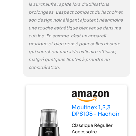
la surchauffe rapide lors d’utilisations
prolongées. L’aspect compact du hachoir et
son design noir élégant ajoutent néanmoins
une touche esthétique bienvenue dans ma
cuisine. En somme, c’est un appareil
pratique et bien pensé pour celles et ceux
qui cherchent une aide culinaire efficace,
malgré quelques limites à prendre en
considération.
Moulinex 1,2,3
DP8108 - Hachoir
électrique 1000
Classique Régulier
W, 2 lames
Accessoire
Powerlife,