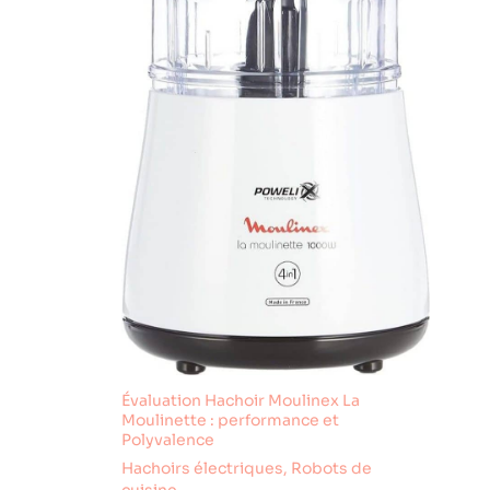
permet de réussir des
quotidien
mayonnaises faites
maison en toute
simplicité. Bol d'une
capacité total de 0,8 L
et 0,5L utile Puissance:
500W
Évaluation Hachoir Moulinex La
Moulinette : performance et
Polyvalence
Hachoirs électriques
,
Robots de