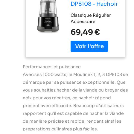
DP8108 - Hachoir
électrique 1000
Classique Régulier
W, 2 lames
Accessoire
Powerlife,
capacité de
69,49 €
jusqu'à 350 g/550
ml, couvercle
hermétique,
système de
protection
contre la
Performances et puissance
surchauffe,
Avec ses 1000 watts, le Moulinex 1, 2, 3 DP8108 se
compact, noir
démarque par sa puissance exceptionnelle. Que
vous souhaitiez hacher de la viande ou broyer des
noix pour vos recettes, ce hachoir répond
présent avec efficacité. Beaucoup d’utilisateurs
rapportent qu’il est capable de hacher la viande
de manière précise et rapide, rendant ainsi les
préparations culinaires plus faciles.