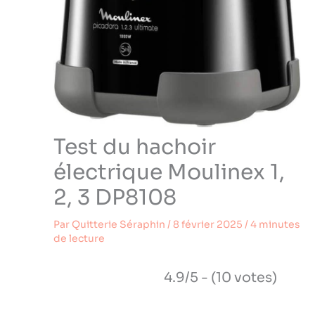
Test du hachoir
électrique Moulinex 1,
2, 3 DP8108
Par
Quitterie Séraphin
/
8 février 2025
/
4 minutes
de lecture
4.9/5 - (10 votes)