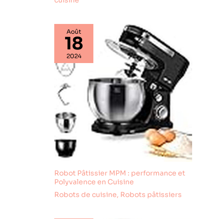
cuisine
Août
18
2024
Robot Pâtissier MPM : performance et
Polyvalence en Cuisine
Robots de cuisine
,
Robots pâtissiers