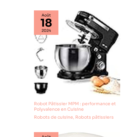
ainsi la durabilité du
moteur. Chaque détail
est conçu avec précision
Août
pour offrir un produit qui
18
reflète notre
engagement envers la
qualité et le service à la
2024
clientèle.
Robot Pâtissier MPM : performance et
Polyvalence en Cuisine
Robots de cuisine
,
Robots pâtissiers
Août