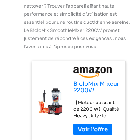
nettoyer ? Trouver l’appareil alliant haute
performance et simplicité d’utilisation est
essentiel pour une routine quotidienne sereine.
Le BioloMix SmoothieMixer 2200W promet
justement de répondre à ces exigences : nous
l’avons mis à l’épreuve pour vous.
BioloMix Mixeur
2200W
SmoothieMixer,
【Moteur puissant
fonction
de 2200 W】Qualité
autonettoyante,
Heavy Duty : le
minuterie
moteur de pointe
intégrée,
de 2200 W
mixeur haute
(puissance
performance