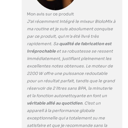
légumes, les
graines, les noix et
bien plus encore.
Mon avis sur ce produit
【Contrôle de la
J’ai récemment intégré le mixeur BioloMix à
vitesse variable et
ma routine et je suis absolument conquise
fonction
par ce produit, qui m’a été livré très
minuterie】 Les
vitesses variables
rapidement. Sa
qualité de fabrication est
vous permettent de
irréprochable
et sa robustesse se ressent
travailler avec une
immédiatement, justifiant pleinement les
grande variété
excellentes notes obtenues. Le moteur de
d'ingrédients.
Utilisez la
2200 W offre une puissance redoutable
commande à 6
pour un résultat parfait, tandis que le grand
vitesses pour
réservoir de 2 litres sans BPA, la minuterie
passer des vitesses
et la fonction autonettoyante en font un
basses aux vitesses
élevées, même
véritable allié au quotidien
. C’est un
pendant le mixage.
appareil à la performance globale
Sélectionnez la
exceptionnelle qui a totalement su me
fonction de
satisfaire et que je recommande sans la
minuterie