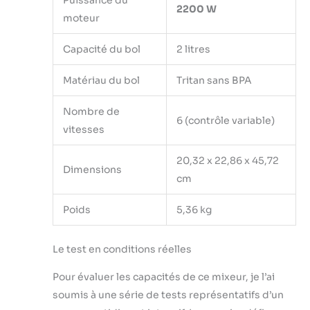
Puissance du
2200 W
grande vitesse
moteur
pendant 30 à 60
secondes, puis
Capacité du bol
2 litres
rincez-le et séchez-
le. Essuyez
Matériau du bol
Tritan sans BPA
simplement les
autres surfaces avec
Nombre de
un chiffon humide.
6 (contrôle variable)
vitesses
Kundendienst: 2
Jahre erweiterte
Garantie für den
20,32 x 22,86 x 45,72
Dimensions
Motor, 1 Jahr
cm
Garantie für das
Zubehör. Wenn Sie
Poids
5,36 kg
irgendwelche
Fragen über das
Produkt haben,
Le test en conditions réelles
zögern Sie bitte
nicht, uns für
Pour évaluer les capacités de ce mixeur, je l’ai
Antworten zu
soumis à une série de tests représentatifs d’un
kontaktieren.