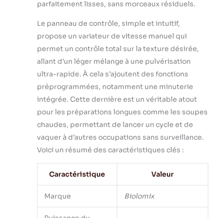
professionnel. Les
parfaitement lisses, sans morceaux résiduels.
possibilités
créatives sont
Le panneau de contrôle, simple et intuitif,
infinies.
propose un variateur de vitesse manuel qui
【Facilement
permet un contrôle total sur la texture désirée,
nettoyable】 Pour
allant d’un léger mélange à une pulvérisation
les bars à jus qui
ultra-rapide. À cela s’ajoutent des fonctions
préparent des
boissons et des
préprogrammées, notamment une minuterie
smoothies, seul un
intégrée. Cette dernière est un véritable atout
bref rinçage à l'eau
pour les préparations longues comme les soupes
est nécessaire entre
chaudes, permettant de lancer un cycle et de
les préparations.
Après avoir mixé
vaquer à d’autres occupations sans surveillance.
des ingrédients plus
Voici un résumé des caractéristiques clés :
épais, comme des
soupes ou des dips,
Caractéristique
Valeur
remplissez le pichet
d'eau chaude et de
Marque
Biolomix
quelques gouttes
de liquide vaisselle,
réglez l'appareil à