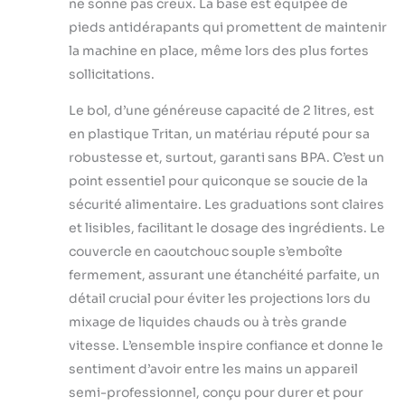
ne sonne pas creux. La base est équipée de
vitesses variables
pieds antidérapants qui promettent de maintenir
vous permettent de
la machine en place, même lors des plus fortes
travailler avec une
sollicitations.
grande variété
d'ingrédients.
Le bol, d’une généreuse capacité de 2 litres, est
Utilisez la
commande à 6
en plastique Tritan, un matériau réputé pour sa
vitesses pour
robustesse et, surtout, garanti sans BPA. C’est un
passer des vitesses
point essentiel pour quiconque se soucie de la
basses aux vitesses
sécurité alimentaire. Les graduations sont claires
élevées, même
pendant le mixage.
et lisibles, facilitant le dosage des ingrédients. Le
Sélectionnez la
couvercle en caoutchouc souple s’emboîte
fonction de
fermement, assurant une étanchéité parfaite, un
minuterie
détail crucial pour éviter les projections lors du
30S/60S/90S/120S
pour l'arrêt
mixage de liquides chauds ou à très grande
automatique afin de
vitesse. L’ensemble inspire confiance et donne le
pouvoir vous rendre
sentiment d’avoir entre les mains un appareil
dans une autre
semi-professionnel, conçu pour durer et pour
pièce pour