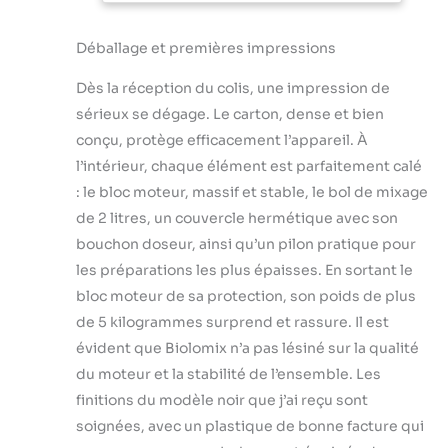
nominale de 1600
avec réservoir
W) de qualité
de 2L sans BPA
commerciale avec
Déballage et premières impressions
acier inoxydable
Dès la réception du colis, une impression de
trempé 6 peut
facilement briser les
sérieux se dégage. Le carton, dense et bien
glaçons et les fruits
conçu, protège efficacement l’appareil. À
congelés, il
l’intérieur, chaque élément est parfaitement calé
transforme les gros
: le bloc moteur, massif et stable, le bol de mixage
glaçons en petite
boue. Profitez de
de 2 litres, un couvercle hermétique avec son
toute la nourriture
bouchon doseur, ainsi qu’un pilon pratique pour
en pulvérisant à
les préparations les plus épaisses. En sortant le
fond les glaçons, les
bloc moteur de sa protection, son poids de plus
fruits congelés, les
légumes, les
de 5 kilogrammes surprend et rassure. Il est
graines, les noix et
évident que Biolomix n’a pas lésiné sur la qualité
bien plus encore.
du moteur et la stabilité de l’ensemble. Les
【Contrôle de la
finitions du modèle noir que j’ai reçu sont
vitesse variable et
fonction
soignées, avec un plastique de bonne facture qui
minuterie】 Les