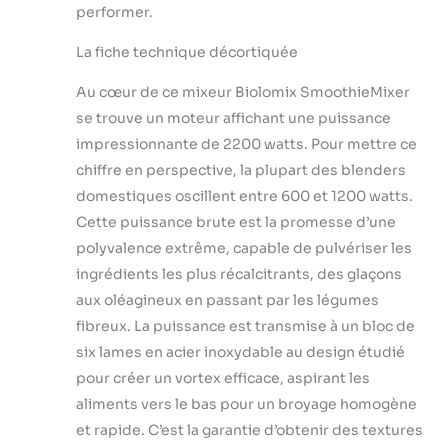
performer.
échapper au bruit.
【Plusieurs
La fiche technique décortiquée
fonctions】 Le
mixeur BioloMix
Au cœur de ce mixeur Biolomix SmoothieMixer
A8800 est un
appareil complet
se trouve un moteur affichant une puissance
qui peut faire de la
impressionnante de 2200 watts. Pour mettre ce
purée, mélanger,
chiffre en perspective, la plupart des blenders
hacher, moudre et
domestiques oscillent entre 600 et 1200 watts.
battre. Il peut
Cette puissance brute est la promesse d’une
moudre des
céréales, du café et
polyvalence extrême, capable de pulvériser les
des épices, broyer
ingrédients les plus récalcitrants, des glaçons
des aliments pour
aux oléagineux en passant par les légumes
bébés, du beurre et
fibreux. La puissance est transmise à un bloc de
du lait de noix, du
pesto, de la
six lames en acier inoxydable au design étudié
chapelure et de la
pour créer un vortex efficace, aspirant les
glace pour obtenir
aliments vers le bas pour un broyage homogène
un smoothie parfait
et rapide. C’est la garantie d’obtenir des textures
sur le plan