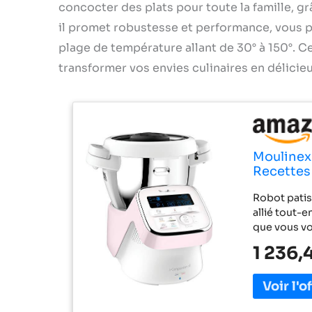
concocter des plats pour toute la famille, grâ
il promet robustesse et performance, vous p
plage de température allant de 30° à 150°. Ce
transformer vos envies culinaires en délicie
Moulinex 
Recettes 
Capacité 
Robot patiss
pâtisser
allié tout-e
que vous vo
inclus : Co
1 236,
mixeur, pani
ptisserie : 
ptisserie k
ptisserie, p