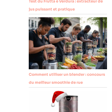
Test du Frutta e Verdura : extracteur de
jus puissant et pratique
Comment utiliser un blender : concours
du meilleur smoothie de rue