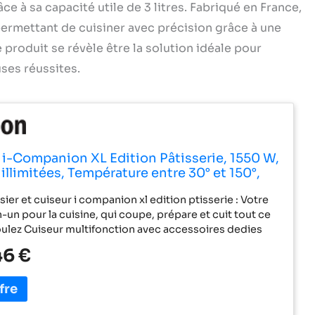
ce à sa capacité utile de 3 litres. Fabriqué en France,
ermettant de cuisiner avec précision grâce à une
 produit se révèle être la solution idéale pour
uses réussites.
i-Companion XL Edition Pâtisserie, 1550 W,
illimitées, Température entre 30° et 150°,
utile 3 L (10 pers), 12 accessoires dont 6 de
ier et cuiseur i companion xl edition ptisserie : Votre
ie, Fabriqué en France HF90E700
n-un pour la cuisine, qui coupe, prépare et cuit tout ce
ulez Cuiseur multifonction avec accessoires dedies
uteau hachoir, couteau pétrinconcasseur, batteur,
46 €
er vapeur et un accessoire fond plat xl, ainsi qu'un kit
Le batteur à double rotation et 5 accessoires de
aiser de haute qualité moule à manqué, plaque à
oche à douille, mini-moule à muffin et spatule Cuiseur