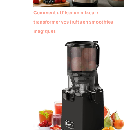
Comment utiliser un mixeur :
transformer vos fruits en smoothies
magiques