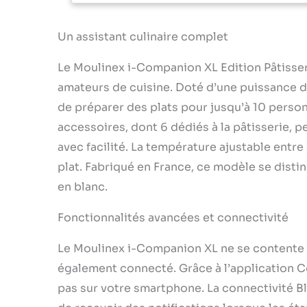
avec design
les paramètr
distance de
Un assistant culinaire complet
via l'applic
courses et n
Le Moulinex i-Companion XL Edition Pâtisser
utilisateurs
amateurs de cuisine. Doté d’une puissance de
garantie 2 
: Pour une u
de préparer des plats pour jusqu’à 10 perso
couvercle e
accessoires, dont 6 dédiés à la pâtisserie, p
cuisson vap
avec facilité. La température ajustable entr
recettes su
cette foncti
plat. Fabriqué en France, ce modèle se disti
totale 4, 5
en blanc.
personnes C
après le d
Fonctionnalités avancées et connectivité
avec un com
haute vites
Le Moulinex i-Companion XL ne se contente pa
également connecté. Grâce à l’application Co
pas sur votre smartphone. La connectivité B