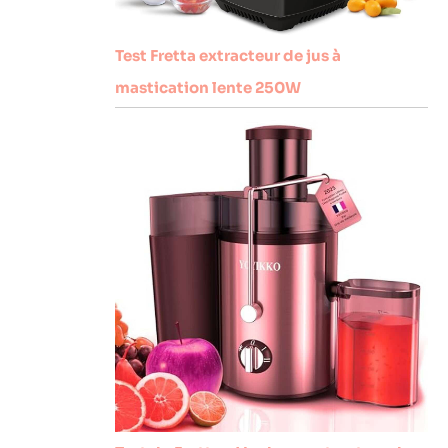
Test Fretta extracteur de jus à
mastication lente 250W