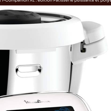
 i-Companion XL : edition Pâtisserie puissante et poly