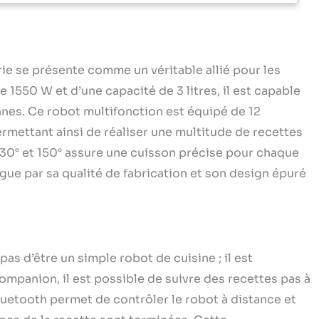
 connecte via bluetooth : Transmet automatiquement
es, les notifications en cours de recette et le suivi à
puis votre smartphone ou tablette Recettes illimitees
ation companion : Recettes étape par étape, listes de
avigation facile, ainsi qu'un accès aux recettes d'autres
ie se présente comme un véritable allié pour les
 pour une infinité de nouvelles idées Réparabilité 15 ans,
 1550 W et d’une capacité de 3 litres, il est capable
ans, fabriqué en france Panneau de commande premium
tilisation facile et matériaux de haute qualité tels qu'un
nnes. Ce robot multifonction est équipé de 12
n verre, des poignées rivetées et des repères pour la
ermettant ainsi de réaliser une multitude de recettes
eur Fonction reconnaissance vocale : Suivez vos
e 30° et 150° assure une cuisson précise pour chaque
r votre smartphone en ayant les mains libres grce à
on Grande capacite : Capacité utile de 3 l (capacité
ngue par sa qualité de fabrication et son design épuré
 l) permettant de cuisiner pour un maximum de 10
ouvercle securise : Se verrouille automatiquement
émarrage d'un programme ou un démarrage manuel,
pte à rebours de 10 secondes à la fin des cuissons à
setempérature pour éviter tout risque d'éclaboussures
s d’être un simple robot de cuisine ; il est
mpanion, il est possible de suivre des recettes pas à
luetooth permet de contrôler le robot à distance et