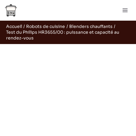
Aller
R
au
e
contenu
c
Accueil
Robots de cuisine
Blenders chauffants
h
Test du Philips HR3655/00 : puissance et capacité au
e
rendez-vous
r
c
h
e
r