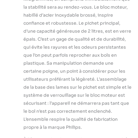
pour en extraire tous les nutriments
Recettes personnalisées : préparez
la stabilité sera au rendez-vous. Le bloc moteur,
des smoothies maison sains, des
habillé d’acier inoxydable brossé, inspire
soupes et plus avec l'appli NutriU -
confiance et robustesse. Le pichet principal,
Des recettes inspirantes à votre
d’une capacité généreuse de 2 litres, est en verre
goût à suivre étape par étape
Contenu de la boite : Blender,
épais. C’est un gage de qualité et de durabilité,
pichet en verre lavable au lave-
qui évite les rayures et les odeurs persistantes
vaisselle, 2 gourdes nomades
que l’on peut parfois reprocher aux bols en
plastique. Sa manipulation demande une
certaine poigne, un point à considérer pour les
utilisateurs préférant la légèreté. L’assemblage
de la base des lames sur le pichet est simple et le
système de verrouillage sur le bloc moteur est
sécurisant : l’appareil ne démarrera pas tant que
le bol n’est pas correctement enclenché.
L’ensemble respire la qualité de fabrication
propre à la marque Philips.