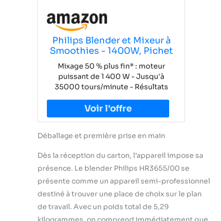
Philips Blender et Mixeur à
Smoothies - 1400W, Pichet
en Verre de 2L, Appli
Mixage 50 % plus fin* : moteur
Recettes, Vitesse Variable,
puissant de 1 400 W - Jusqu'à
ProBlend 6 3D (HR3655/00)
35000 tours/minute - Résultats
plus lisses - Avec sélecteur de
vitesse réglable, fonction Pulse et
programme préréglé pour
smoothies Grande capacité :
Déballage et première prise en main
Blender à smoothie avec grand
pichet en verre de 2 litres pour de
Dès la réception du carton, l’appareil impose sa
délicieux smoothies à partager en
présence. Le blender Philips HR3655/00 se
famille ou à conserver pour plus
tard - 2 gourdes nomades incluses
présente comme un appareil semi-professionnel
Profitez de tous les nutriments : la
destiné à trouver une place de choix sur le plan
technologie ProBlend 6 3D mixe
de travail. Avec un poids total de 5,29
tous les ingrédients finement mixés
kilogrammes, on comprend immédiatement que