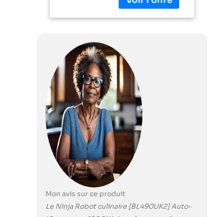
performance et un
mélangeur
personnel Nutri
Ninja Auto-iQ -
Commandes
intelligentes One
Touch combinées
à un puissant
moteur de 1200 W
Les lames Total
Crushing
pulvérisent la
glace sur la neige
pour des boissons
glacées
crémeuses et des
smoothies
Combiné avec les
lames de précision
Mon avis sur ce produit
pour la
Le Ninja Robot culinaire [BL490UK2] Auto-
transformation