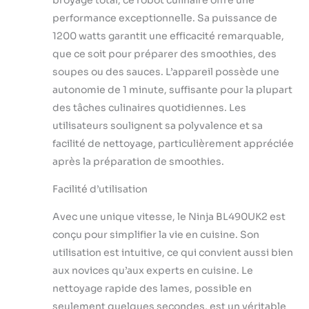
broyage total, ce robot culinaire offre une
pour la
performance exceptionnelle. Sa puissance de
transformation
des aliments pour
1200 watts garantit une efficacité remarquable,
créer la
que ce soit pour préparer des smoothies, des
consistance lisse
soupes ou des sauces. L’appareil possède une
parfaite pour les
autonomie de 1 minute, suffisante pour la plupart
purées, les
trempettes et les
des tâches culinaires quotidiennes. Les
pâtes à tartiner
utilisateurs soulignent sa polyvalence et sa
Parfait pour les
facilité de nettoyage, particulièrement appréciée
sauces, les purées
après la préparation de smoothies.
et les plats
complets comme
Facilité d’utilisation
les boulettes de
viande, les
Avec une unique vitesse, le Ninja BL490UK2 est
galettes de
conçu pour simplifier la vie en cuisine. Son
hamburger et les
gâteaux de
utilisation est intuitive, ce qui convient aussi bien
poisson au
aux novices qu’aux experts en cuisine. Le
saumon.
nettoyage rapide des lames, possible en
seulement quelques secondes, est un véritable