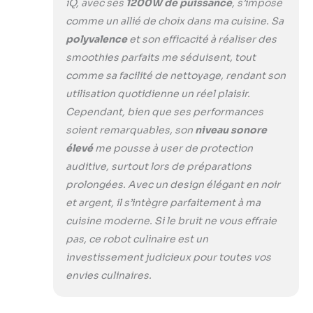
iQ, avec ses
1200W de puissance
, s’impose
des aliments pour
comme un allié de choix dans ma cuisine. Sa
créer la
consistance lisse
polyvalence
et son efficacité à réaliser des
parfaite pour les
smoothies parfaits me séduisent, tout
purées, les
comme sa facilité de nettoyage, rendant son
trempettes et les
utilisation quotidienne un réel plaisir.
pâtes à tartiner
Parfait pour les
Cependant, bien que ses performances
sauces, les purées
soient remarquables, son
niveau sonore
et les plats
élevé
me pousse à user de protection
complets comme
auditive, surtout lors de préparations
les boulettes de
viande, les
prolongées. Avec un design élégant en noir
galettes de
et argent, il s’intègre parfaitement à ma
hamburger et les
cuisine moderne. Si le bruit ne vous effraie
gâteaux de
pas, ce robot culinaire est un
poisson au
investissement judicieux pour toutes vos
saumon.
envies culinaires.