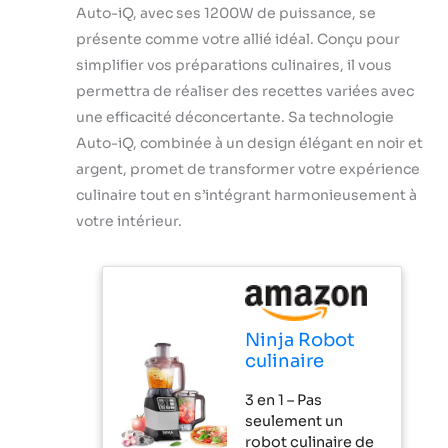
Auto-iQ, avec ses 1200W de puissance, se
présente comme votre allié idéal. Conçu pour
simplifier vos préparations culinaires, il vous
permettra de réaliser des recettes variées avec
une efficacité déconcertante. Sa technologie
Auto-iQ, combinée à un design élégant en noir et
argent, promet de transformer votre expérience
culinaire tout en s’intégrant harmonieusement à
votre intérieur.
Ninja Robot
culinaire
[BL490UK2]
3 en 1 – Pas
Auto-iQ,
seulement un
1200W, Noir et
robot culinaire de
Argent