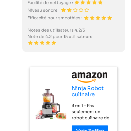
Facilité de nettoyage :
Niveau sonore :
Efficacité pour smoothies :
Notes des utilisateurs 4.2/5
Note de 4.2 pour 15 utilisateurs
Ninja Robot
culinaire
[BL490UK2]
3 en 1 – Pas
Auto-iQ,
seulement un
1200W, Noir et
robot culinaire de
Argent
précision, mais un
mélangeur haute