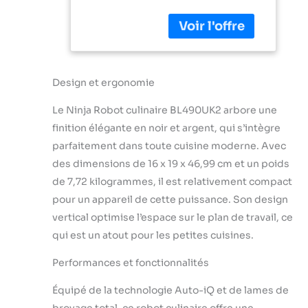
précision, mais un
mélangeur haute
performance et un
mélangeur
personnel Nutri
Ninja Auto-iQ -
Design et ergonomie
Commandes
Le Ninja Robot culinaire BL490UK2 arbore une
intelligentes One
Touch combinées
finition élégante en noir et argent, qui s’intègre
à un puissant
parfaitement dans toute cuisine moderne. Avec
moteur de 1200 W
des dimensions de 16 x 19 x 46,99 cm et un poids
Les lames Total
de 7,72 kilogrammes, il est relativement compact
Crushing
pulvérisent la
pour un appareil de cette puissance. Son design
glace sur la neige
vertical optimise l’espace sur le plan de travail, ce
pour des boissons
qui est un atout pour les petites cuisines.
glacées
crémeuses et des
Performances et fonctionnalités
smoothies
Combiné avec les
Équipé de la technologie Auto-iQ et de lames de
lames de précision