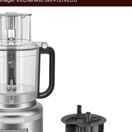
ménager KitchenAid 5KFP1319ECU