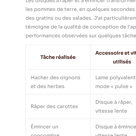
Les disques à râper et à émincer transforme
les pommes de terre, en quelques secondes à
des gratins ou des salades. J’ai particulière
témoigne de la qualité de conception de l’ap
performances observées sur quelques tâche
Accessoire et vi
Tâche réalisée
utilisés
Hacher des oignons
Lame polyvalent
et des herbes
mode « pulse »
Disque à râper,
Râper des carottes
vitesse lente
Émincer un
Disque à émince
concombre
vitesse lente