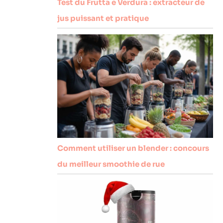
Test du Frutta e Verdura : extracteur de
jus puissant et pratique
Comment utiliser un blender : concours
du meilleur smoothie de rue