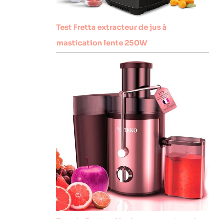
Test Fretta extracteur de jus à
mastication lente 250W