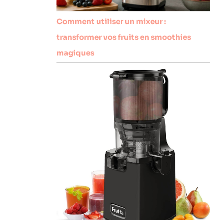
Comment utiliser un mixeur :
transformer vos fruits en smoothies
magiques