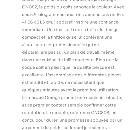
et fonctionnement
CNC82, le poids du colis annonce la couleur. Avec
silencieux Livré
ses 5,9 kilogrammes pour des dimensions de 16 x
avec tamis à jus,
41,66 x 31,5 cm, l’appareil inspire une confiance
tamis plein et
immédiate. Une fois sorti de sa boîte, le design
buses à pâtes |
Moteur 200 W
compact et la finition grise lui confèrent une
|Tension 220 V Le
allure sobre et professionnelle qui ne
capuchon
dépareillera pas sur un plan de travail, même
d'extrémité
dans une cuisine de taille modeste. Bien que la
réglable comporte
trois réglages
coque soit en plastique, la qualité perçue est
pour tirer le
excellente. L’assemblage des différentes pièces
meilleur parti de
est intuitif et rapide, ne nécessitant que
vos fruits, légumes
quelques minutes avant la première utilisation.
et légumes-
feuilles.
La marque Omega promet une machine robuste,
et ce premier contact semble confirmer cette
réputation. Le modèle, référencé CNC80S, est
conçu pour durer, une promesse appuyée par un
argument de poids sur lequel je reviendrai.