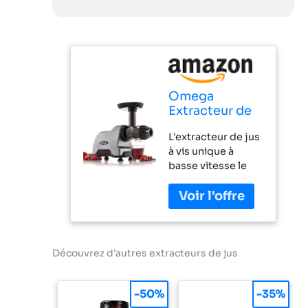
Omega
Extracteur de
jus CNC82 -
L'extracteur de jus
Compact
à vis unique à
Juicer |
basse vitesse le
OMEGA, 200-
plus compact
Watt, Gris
d'Omega La basse
vitesse (80
trs/min) minimise
l'accumulation de
chaleur et
Découvrez d’autres extracteurs de jus
l'oxydation
Nettoyage facile
-50%
-35%
et fonctionnement