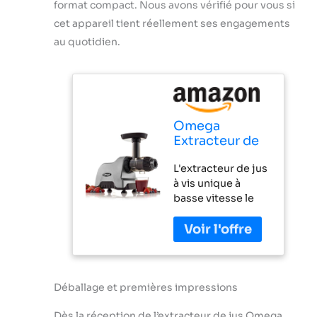
format compact. Nous avons vérifié pour vous si
cet appareil tient réellement ses engagements
au quotidien.
Omega
Extracteur de
jus CNC82 -
L'extracteur de jus
Compact
à vis unique à
Juicer |
basse vitesse le
OMEGA, 200-
plus compact
Watt, Gris
d'Omega La basse
vitesse (80
trs/min) minimise
l'accumulation de
chaleur et
Déballage et premières impressions
l'oxydation
Dès la réception de l’extracteur de jus Omega
Nettoyage facile