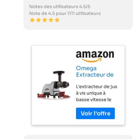
Notes des utilisateurs 4.5/5
Note de 4.5 pour 1111 utilisateurs
Omega
Extracteur de
jus CNC82 -
L'extracteur de jus
Compact
à vis unique à
Juicer |
basse vitesse le
OMEGA, 200-
plus compact
Watt, Gris
d'Omega La basse
vitesse (80
trs/min) minimise
l'accumulation de
chaleur et