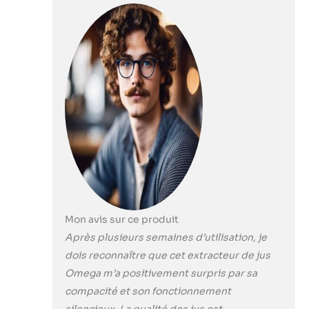
l'oxydation
Nettoyage facile
et fonctionnement
silencieux Livré
avec tamis à jus,
tamis plein et
buses à pâtes |
Moteur 200 W
|Tension 220 V Le
capuchon
d'extrémité
réglable comporte
trois réglages
pour tirer le
meilleur parti de
Mon avis sur ce produit
vos fruits, légumes
Après plusieurs semaines d’utilisation, je
et légumes-
dois reconnaître que cet extracteur de jus
feuilles.
Omega m’a positivement surpris par sa
compacité et son fonctionnement
silencieux. La qualité des jus est