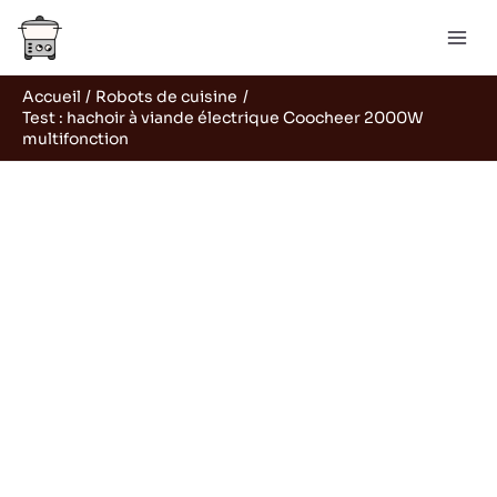
Aller
Rechercher
au
contenu
Accueil
Robots de cuisine
Test : hachoir à viande électrique Coocheer 2000W
multifonction