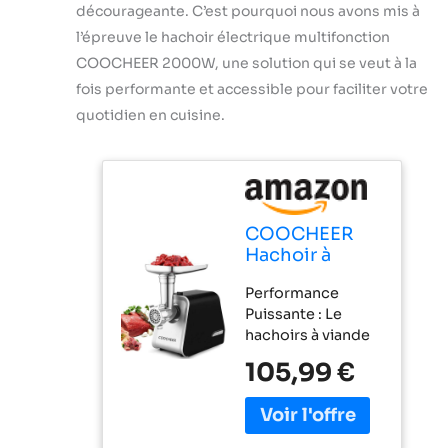
décourageante. C’est pourquoi nous avons mis à
l’épreuve le hachoir électrique multifonction
COOCHEER 2000W, une solution qui se veut à la
fois performante et accessible pour faciliter votre
quotidien en cuisine.
COOCHEER
Hachoir à
Viande
Performance
Électrique
Puissante : Le
2000W,
hachoirs à viande
Multifonction
est équipé d'un
avec 3 Disques
105,99 €
moteur de 2000W
de Broyage,
de puissance
Accessoire à
maximale (500W
Saucisses,
de puissance
Accessoire