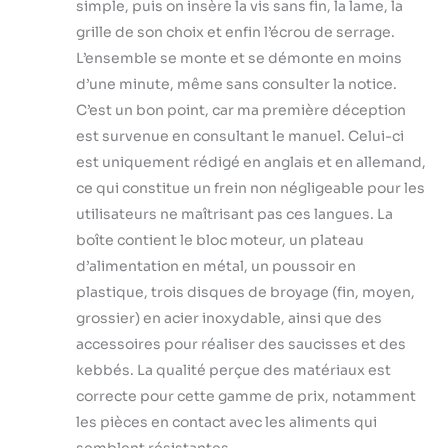
simple, puis on insère la vis sans fin, la lame, la
(grosse, moyenne
et fine) et 4
grille de son choix et enfin l’écrou de serrage.
différentes lames
L’ensemble se monte et se démonte en moins
en acier
d’une minute, même sans consulter la notice.
inoxydable, vous
C’est un bon point, car ma première déception
pouvez obtenir
différents niveaux
est survenue en consultant le manuel. Celui-ci
de hachage selon
est uniquement rédigé en anglais et en allemand,
vos besoins.
ce qui constitue un frein non négligeable pour les
Nettoyage Facile :
utilisateurs ne maîtrisant pas ces langues. La
Tous les
accessoires sont
boîte contient le bloc moteur, un plateau
facilement
d’alimentation en métal, un poussoir en
démontables et
plastique, trois disques de broyage (fin, moyen,
lavables à l'eau
grossier) en acier inoxydable, ainsi que des
savonneuse tiède.
Il suffit d'essuyer
accessoires pour réaliser des saucisses et des
le bloc moteur
kebbés. La qualité perçue des matériaux est
avec un chiffon
correcte pour cette gamme de prix, notamment
humide.
les pièces en contact avec les aliments qui
(Important : Ne
passe pas au lave-
semblent résistantes.