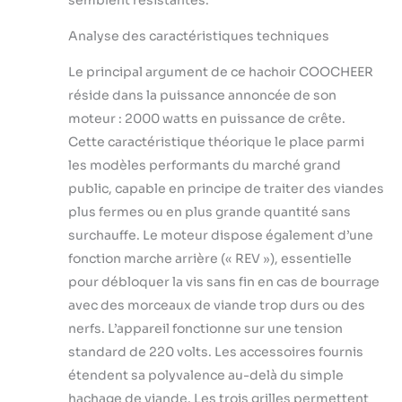
vaisselle !)
Analyse des caractéristiques techniques
Utilisation Simple :
Seulement 3
Le principal argument de ce hachoir COOCHEER
boutons - ON
(Marche), OFF
réside dans la puissance annoncée de son
(Arrêt) et R
moteur : 2000 watts en puissance de crête.
(Fonction inverse).
Cette caractéristique théorique le place parmi
La fonction inverse
les modèles performants du marché grand
pratique débloque
les aliments
public, capable en principe de traiter des viandes
coincés et permet
plus fermes ou en plus grande quantité sans
une reprise rapide
surchauffe. Le moteur dispose également d’une
du travail.
fonction marche arrière (« REV »), essentielle
pour débloquer la vis sans fin en cas de bourrage
avec des morceaux de viande trop durs ou des
nerfs. L’appareil fonctionne sur une tension
standard de 220 volts. Les accessoires fournis
étendent sa polyvalence au-delà du simple
hachage de viande. Les trois grilles permettent