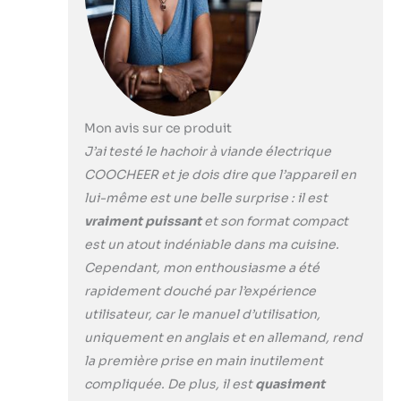
de viande) mais
convient
également aux
légumes, aux fruits
et à la fabrication
de saucisses
Mon avis sur ce produit
maison.
Accessoires
J’ai testé le hachoir à viande électrique
Variés : Avec 3
COOCHEER et je dois dire que l’appareil en
grilles de coupe
lui-même est une belle surprise : il est
(grosse, moyenne
vraiment puissant
et son format compact
et fine) et 4
différentes lames
est un atout indéniable dans ma cuisine.
en acier
Cependant, mon enthousiasme a été
inoxydable, vous
rapidement douché par l’expérience
pouvez obtenir
utilisateur, car le manuel d’utilisation,
différents niveaux
de hachage selon
uniquement en anglais et en allemand, rend
vos besoins.
la première prise en main inutilement
Nettoyage Facile :
compliquée. De plus, il est
quasiment
Tous les