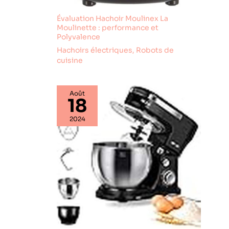
complets.
Évaluation Hachoir Moulinex La
Moulinette : performance et
Polyvalence
Hachoirs électriques
,
Robots de
cuisine
Août
18
2024