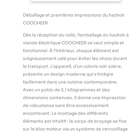
nominale) pour un
pour Viande,
fonctionnement
Légumes,
Déballage et premières impressions du hachoir
rapide.
Pâtisserie
COOCHEER
Multifonction
Polyvalent : Le
Dès la réception du colis, l’emballage du hachoir à
hachoir électrique
ne traite pas
viande électrique COOCHEER se veut simple et
seulement la
fonctionnel. À l’intérieur, chaque élément est
viande (par
soigneusement calé pour éviter les chocs durant
exemple, viande
le transport. L’appareil, d’un coloris noir sobre,
hachée, boulettes
de viande) mais
présente un design moderne qui s’intègre
convient
facilement dans une cuisine contemporaine.
également aux
Avec un poids de 3,1 kilogrammes et des
légumes, aux fruits
dimensions contenues, il donne une impression
et à la fabrication
de saucisses
de robustesse sans être excessivement
maison.
encombrant. Le montage des différents
Accessoires
éléments est intuitif : le corps de broyage se fixe
Variés : Avec 3
sur le bloc moteur via un système de verrouillage
grilles de coupe