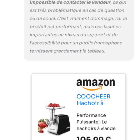
impossible de contacter le vendeur
, ce qui
accessoires sont
est très problématique en cas de question
facilement
démontables et
ou de souci. C’est vraiment dommage, car le
lavables à l'eau
produit est performant, mais ces lacunes
savonneuse tiède.
importantes au niveau du support et de
Il suffit d'essuyer
l’accessibilité pour un public francophone
le bloc moteur
avec un chiffon
ternissent grandement le tableau.
humide.
(Important : Ne
passe pas au lave-
vaisselle !)
Utilisation Simple :
Seulement 3
COOCHEER
boutons - ON
Hachoir à
(Marche), OFF
Viande
(Arrêt) et R
Performance
Électrique
(Fonction inverse).
Puissante : Le
2000W,
La fonction inverse
hachoirs à viande
Multifonction
pratique débloque
est équipé d'un
avec 3 Disques
les aliments
105,99 €