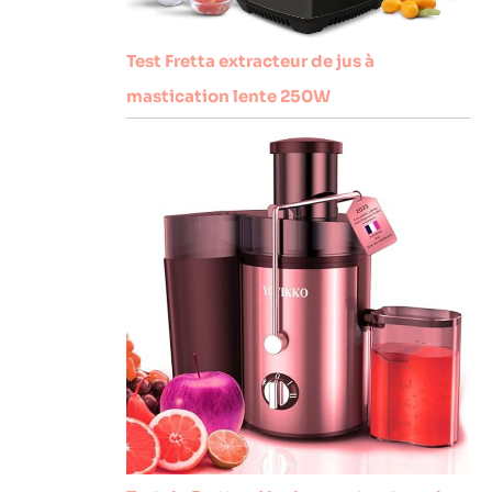
Test Fretta extracteur de jus à
mastication lente 250W