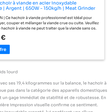
hoir à viande en acier inoxydable
e | Argent | 650W - 150kg/h | Meat Grinder
 fasciner avec remplisseur de saucisses
 | Ce hachoir à viande professionnel est idéal pour
viande
er, couper et mélanger la viande crue ou cuite. Veuillez
 hachoir à viande ne peut traiter que la viande sans os.
 | Qu'il s'agisse de morceaux de viande ou de
 €
 multitalent vous permet de préparer les plats de
lus divers ou de la chair à saucisse et de les transformer
 en saucisses à l'aide des embouts de remplissage de
ournis. PROPRIÉTÉS | Les plaques perforées de
tailles fournies permettent de hacher la viande en gros
is en morceaux fins, selon les besoins. Les 4 pieds en
antidérapants assurent un maintien stable et un travail
ids lourd
urité. FORT | Les hachoirs à viande repas sont les
 idéaux lorsque de grandes quantités de viande
Avec ses 19,4 kilogrammes sur la balance, le hachoir à
e traitées par heure. Broyez rapidement et en toute
joue pas dans la catégorie des appareils domestiques
fférents aliments grâce à la puissance constante du
TIQUE | Les aliments préparés peuvent être déposés
st un gage immédiat de stabilité et de robustesse. En
au et introduits en toute sécurité à l'aide du poussoir. La
mière impression visuelle confirme ce sentiment.
ne fonction d'avance et de recul et peut être facilement