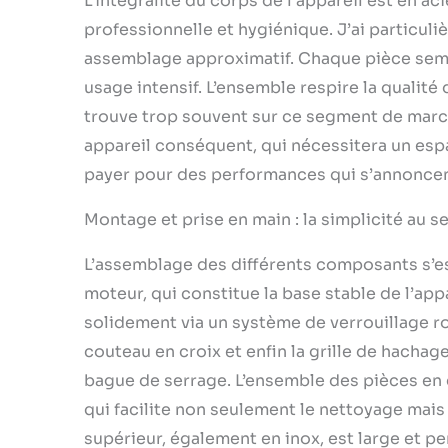
L’intégralité du corps de l’appareil est en ac
démontée p
professionnelle et hygiénique. J’ai particuli
assemblage approximatif. Chaque pièce sembl
usage intensif. L’ensemble respire la qualité 
trouve trop souvent sur ce segment de march
appareil conséquent, qui nécessitera un espace
payer pour des performances qui s’annoncen
Montage et prise en main : la simplicité au se
L’assemblage des différents composants s’es
moteur, qui constitue la base stable de l’appa
solidement via un système de verrouillage robus
couteau en croix et enfin la grille de hacha
bague de serrage. L’ensemble des pièces en c
qui facilite non seulement le nettoyage mais 
supérieur, également en inox, est large et 