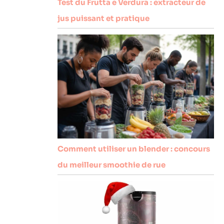
Test du Frutta e Verdura : extracteur de
jus puissant et pratique
Comment utiliser un blender : concours
du meilleur smoothie de rue