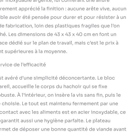
ier inoxydable argenté, lui conférant une allure
our un nettoyage hygiénique.
èrement apprécié la finition : aucune arête vive, aucun
e avoir été pensée pour durer et pour résister à un
de fabrication, loin des plastiques fragiles que l’on
é. Les dimensions de 43 x 43 x 40 cm en font un
 dédié sur le plan de travail, mais c’est le prix à
t supérieures à la moyenne.
rvice de l’efficacité
t avéré d’une simplicité déconcertante. Le bloc
reil, accueille le corps du hachoir qui se fixe
te. À l’intérieur, on insère la vis sans fin, puis le
ge choisie. Le tout est maintenu fermement par une
ontact avec les aliments est en acier inoxydable, ce
garantit aussi une hygiène parfaite. Le plateau
permet de déposer une bonne quantité de viande avant