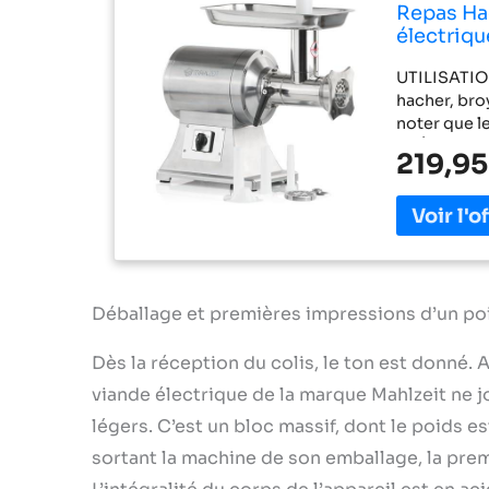
Repas Hac
électriqu
Machine à
UTILISATION
Cutter à 
hacher, broy
noter que le
PRÉPARATION
219,95
légumes, ce
viande les p
directement
saucisses f
différentes 
morceaux pu
caoutchouc 
Déballage et premières impressions d’un po
en toute séc
compagnons
Dès la réception du colis, le ton est donné. 
doivent êtr
viande électrique de la marque Mahlzeit ne 
sécurité di
moteur. PRA
légers. C’est un bloc massif, dont le poids e
sur le plate
sortant la machine de son emballage, la pre
machine a u