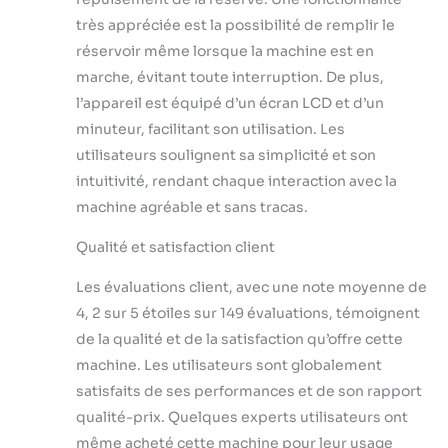
heures sur 24.
très appréciée est la possibilité de remplir le
[Utilisation facile et
réservoir même lorsque la machine est en
fonction de
marche, évitant toute interruption. De plus,
minuterie] La
l’appareil est équipé d’un écran LCD et d’un
machine à glaçons
dispose de 4
minuteur, facilitant son utilisation. Les
boutons de
utilisateurs soulignent sa simplicité et son
commande situés
intuitivité, rendant chaque interaction avec la
directement sous
machine agréable et sans tracas.
l'écran. Des
symboles clairs et
Qualité et satisfaction client
faciles à
comprendre
Les évaluations client, avec une note moyenne de
indiquent toujours
4, 2 sur 5 étoiles sur 149 évaluations, témoignent
clairement quel
mode a été
de la qualité et de la satisfaction qu’offre cette
sélectionné. Les
machine. Les utilisateurs sont globalement
boutons permettent
satisfaits de ses performances et de son rapport
également de régler
qualité-prix. Quelques experts utilisateurs ont
l’activation et la
désactivation des
même acheté cette machine pour leur usage