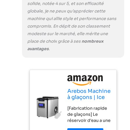
peut fabriquer
solide, notée 4 sur 5, et son efficacité
jusqu'à 12 kg de
globale, je ne peux qu’apprécier cette
glaçons dans un
machine qui allie style et performance sans
délai de 24 heures,
compromis. En dépit de son classement
assurant ainsi
l’approvisionnement
modeste sur le marché, elle mérite une
de
place de choix grâce à ses
nombreux
rafraîchissements 24
avantages
.
heures sur 24.
[Utilisation facile et
fonction de
minuterie] La
machine à glaçons
dispose de 4
boutons de
Arebos Machine
commande situés
à glaçons | Ice
directement sous
Cube Maker | 12
l'écran. Des
[Fabrication rapide
kg / 24 h | 10-15
symboles clairs et
de glaçons] Le
minutes de
faciles à
réservoir d'eau a une
production | 3
comprendre
capacité de 2,2 litres
tailles de
indiquent toujours