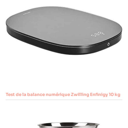
Test de la balance numérique Zwilling Enfinigy 10 kg