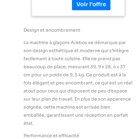
et commence à
glaçons |
fabriquer des
Réservoir d'eau
glaçons
de 2,2 L |
immédiatement
Machine à
après avoir été
Design et encombrement
glaçons |
rempli d'eau. Après
Minuteur &
La machine à glaçons Arebos se démarque par
10 à 15 minutes, les
écran LCD
glaçons
son design esthétique et moderne qui s’intègre
commencent à
facilement à toute cuisine. Elle ne prend pas
tomber dans le seau
beaucoup de place, mesurant 39, 9 x 28, 4 x 37
de récupération de
cm pour un poids de 9, 5 kg. Ce produit est à la
0,4 litre. Toutes les
10-15 minutes, 9
fois élégant et peu encombrant, ce qui est un réel
autres glaçons
atout pour ceux qui disposent de peu d’espace
seront prêts.
sur leur plan de travail. En plus de son apparence
L'appareil ne
soignée, cette machine est arrivée bien
nécessite pas
d'alimentation en
emballée, garantissant une réception en parfait
eau supplémentaire.
état.
Remplissez
simplement le
Performance et efficacité