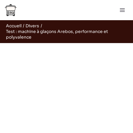
Aller
R
au
e
contenu
c
Accueil
Divers
h
Test : machine à glaçons Arebos, performance et
e
polyvalence
r
c
h
e
r