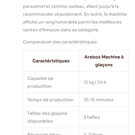
minuteries. Fonction
personnel et comme cadeau, allant jusqu’à la
minuterie intégrée
recommander chaudement. En outre, la machine
pour obtenir des
affiche un rang honorable parmi les meilleures
glaçons à la
demande. [Fonction
ventes d’Amazon dans sa catégorie.
d'auto-nettoyage]
La fonction de
Comparaison des caractéristiques
nettoyage
automatique vous
Arebos Machine à
permet
Caractéristiques
glaçons
d'économiser
beaucoup de travail
Capacité de
lors du rangement
12 kg / 24 h
après l'utilisation de
production
la machine à
glaçons. Une fois la
Temps de production
10-15 minutes
fonction d'auto-
nettoyage terminée,
Tailles des glaçons
3 tailles
l'appareil activera
disponibles
automatiquement le
mode veille. [Très
Réservoir d’eau
2, 2 litres