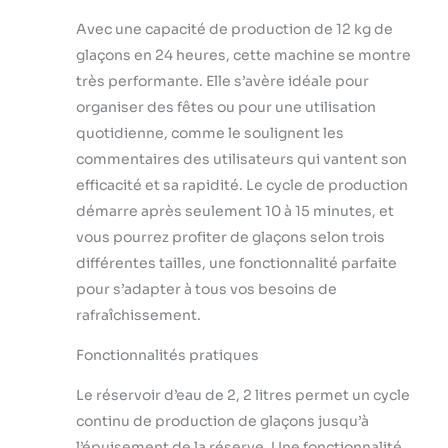
réservoir d'eau et
vous obtiendrez
Avec une capacité de production de 12 kg de
rapidement des
glaçons en 24 heures, cette machine se montre
glaçons pour vos
très performante. Elle s’avère idéale pour
boissons. [Trois
organiser des fêtes ou pour une utilisation
tailles] Pour obtenir
des glaçons de la
quotidienne, comme le soulignent les
taille souhaitée,
commentaires des utilisateurs qui vantent son
sélectionnez le
efficacité et sa rapidité. Le cycle de production
mode petit, moyen
démarre après seulement 10 à 15 minutes, et
ou grand en
appuyant
vous pourrez profiter de glaçons selon trois
simplement sur un
différentes tailles, une fonctionnalité parfaite
bouton. L'appareil
pour s’adapter à tous vos besoins de
peut fabriquer
rafraîchissement.
jusqu'à 12 kg de
glaçons dans un
Fonctionnalités pratiques
délai de 24 heures,
assurant ainsi
Le réservoir d’eau de 2, 2 litres permet un cycle
l’approvisionnement
continu de production de glaçons jusqu’à
de
rafraîchissements 24
l’épuisement de la réserve. Une fonctionnalité