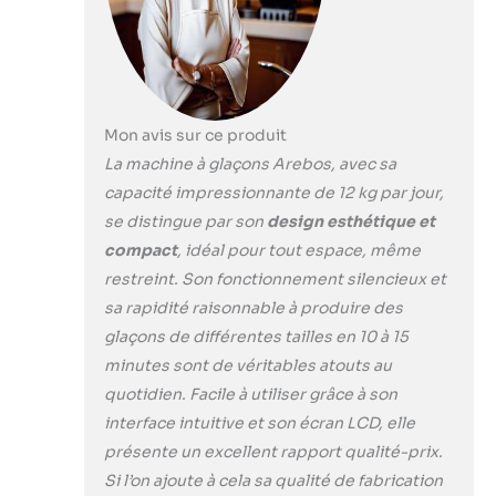
seront prêts.
L'appareil ne
nécessite pas
d'alimentation en
eau supplémentaire.
Remplissez
Mon avis sur ce produit
simplement le
La machine à glaçons Arebos, avec sa
réservoir d'eau et
capacité impressionnante de 12 kg par jour,
vous obtiendrez
se distingue par son
design esthétique et
rapidement des
glaçons pour vos
compact
, idéal pour tout espace, même
boissons. [Trois
restreint. Son fonctionnement silencieux et
tailles] Pour obtenir
sa rapidité raisonnable à produire des
des glaçons de la
glaçons de différentes tailles en 10 à 15
taille souhaitée,
sélectionnez le
minutes sont de véritables atouts au
mode petit, moyen
quotidien. Facile à utiliser grâce à son
ou grand en
interface intuitive et son écran LCD, elle
appuyant
présente un excellent rapport qualité-prix.
simplement sur un
bouton. L'appareil
Si l’on ajoute à cela sa qualité de fabrication