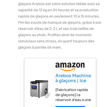
glaçons Arebos est votre solution idéale avec sa
capacité de 12 kg en 24 heures et sa production
rapide de glaçons en seulement 10 à 15 minutes.
Fini les soucis de manque de glaçons, grâce à son
réservoir d’eau de 2, 2 L et ses trois tailles de
glaçons au choix. Profitez ainsi de moments
conviviaux sans stress, en ayant toujours des
glaçons à portée de main.
Arebos Machine
à glaçons | Ice
Cube Maker | 12
[Fabrication rapide
kg / 24 h | 10-15
de glaçons] Le
minutes de
réservoir d'eau a une
production | 3
capacité de 2,2 litres
tailles de