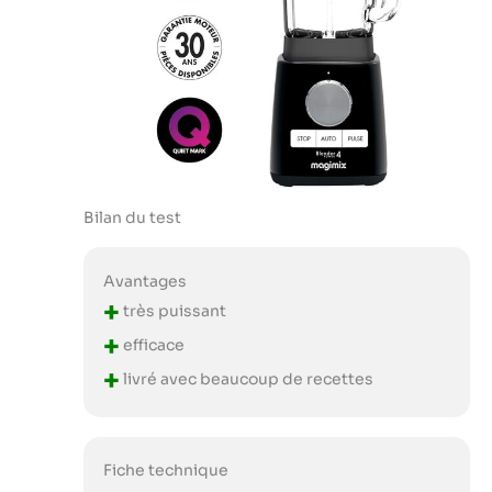
Bilan du test
Avantages
+
très puissant
+
efficace
+
livré avec beaucoup de recettes
Fiche technique