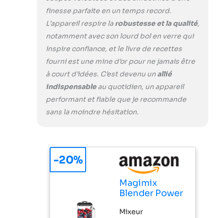
Magimix gratuite :
finesse parfaite en un temps record.
+300 recettes
exclusives pour
L’appareil respire la
robustesse et la qualité
,
exploiter tout le
notamment avec son lourd bol en verre qui
potentiel de votre
inspire confiance, et le livre de recettes
blender et réussir
fourni est une mine d’or pour ne jamais être
vos préparations à
à court d’idées. C’est devenu un
allié
chaque fois
indispensable
au quotidien, un appareil
performant et fiable que je recommande
sans la moindre hésitation.
-20%
Magimix
Blender Power
Mixeur
Mixeur
Professionnel