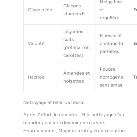
Neige fine
Glaçons
Glace pilée
et
E
standards
régulière
Légumes
Finesse et
cuits
Velouté
onctuosité
E
(potimarron,
parfaites
carottes)
Poudre
Amandes et
Hachoir
homogène,
T
noisettes
sans amas
Nettoyage et bilan de l’essai
Après l’effort, le réconfort. Et le nettoyage d’un
blender peut vite devenir une corvée.
Heureusement, Magimix a intégré une solution