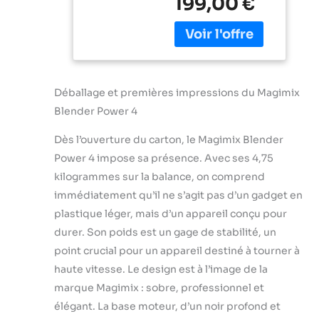
199,00 €
haute
Smoothie,
performance
Hachoir Robot
conçu pour mixer,
Multifonction
hacher et piler la
- Bol en verre -
glace avec une
Noir
efficacité
Déballage et premières impressions du Magimix
exceptionnelle Bol
Blender Power 4
en verre
thermorésistant
Dès l’ouverture du carton, le Magimix Blender
de 1,8 L : Résiste
aux chocs
Power 4 impose sa présence. Avec ses 4,75
thermiques, idéal
kilogrammes sur la balance, on comprend
pour les
immédiatement qu’il ne s’agit pas d’un gadget en
préparations
plastique léger, mais d’un appareil conçu pour
chaudes ou
froides (soupes,
durer. Son poids est un gage de stabilité, un
smoothies, milk-
point crucial pour un appareil destiné à tourner à
shakes, etc.)
haute vitesse. Le design est à l’image de la
Programmes
marque Magimix : sobre, professionnel et
automatiques
intelligents : 5
élégant. La base moteur, d’un noir profond et