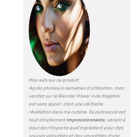
de 1,8 L : Résiste
aux chocs
thermiques, idéal
pour les
préparations
chaudes ou
froides (soupes,
smoothies, milk-
shakes, etc.)
Programmes
automatiques
intelligents : 5
Mon avis sur ce produit
fonctions
préprogrammées
Après plusieurs semaines d’utilisation, mon
– glace pilée,
verdict sur le Blender Power 4 de Magimix
smoothie, soupe,
est sans appel : c’est une véritable
dessert glacé et
révélation dans ma cuisine. Sa puissance est
rinçage
automatique pour
tout simplement
impressionnante
, venant à
un nettoyage
bout de n’importe quel ingrédient pour des
facile Application
soupes veloutées et des smoothies d’une