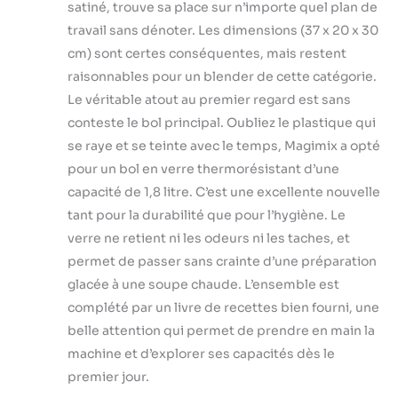
fonctions
satiné, trouve sa place sur n’importe quel plan de
préprogrammées
travail sans dénoter. Les dimensions (37 x 20 x 30
– glace pilée,
cm) sont certes conséquentes, mais restent
smoothie, soupe,
raisonnables pour un blender de cette catégorie.
dessert glacé et
rinçage
Le véritable atout au premier regard est sans
automatique pour
conteste le bol principal. Oubliez le plastique qui
un nettoyage
se raye et se teinte avec le temps, Magimix a opté
facile Application
pour un bol en verre thermorésistant d’une
Magimix gratuite :
+300 recettes
capacité de 1,8 litre. C’est une excellente nouvelle
exclusives pour
tant pour la durabilité que pour l’hygiène. Le
exploiter tout le
verre ne retient ni les odeurs ni les taches, et
potentiel de votre
permet de passer sans crainte d’une préparation
blender et réussir
vos préparations à
glacée à une soupe chaude. L’ensemble est
chaque fois
complété par un livre de recettes bien fourni, une
belle attention qui permet de prendre en main la
machine et d’explorer ses capacités dès le
premier jour.