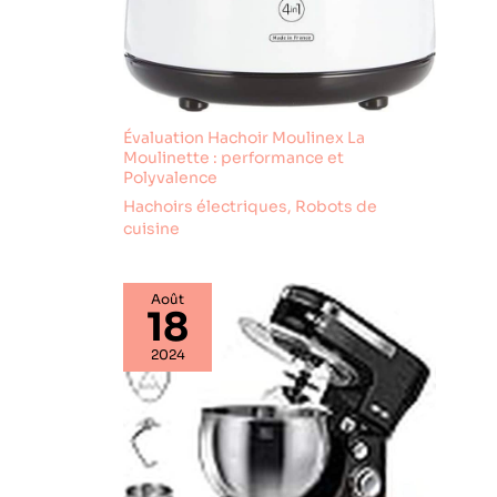
Évaluation Hachoir Moulinex La
Moulinette : performance et
Polyvalence
Hachoirs électriques
,
Robots de
cuisine
Août
18
2024