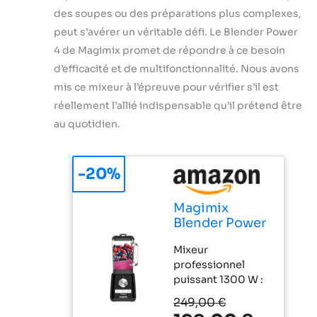
des soupes ou des préparations plus complexes,
peut s’avérer un véritable défi. Le Blender Power
4 de Magimix promet de répondre à ce besoin
d’efficacité et de multifonctionnalité. Nous avons
mis ce mixeur à l’épreuve pour vérifier s’il est
réellement l’allié indispensable qu’il prétend être
au quotidien.
-20%
Magimix
Blender Power
Mixeur
Mixeur
Professionnel
professionnel
4 - Blender
puissant 1300 W :
Électrique,
Moteur
Hachoir,
249,00 €
professionnel
Mixeur pour