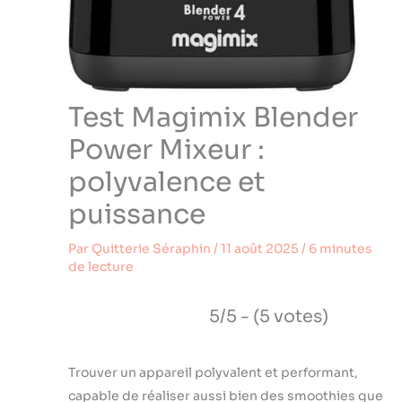
Test Magimix Blender
Power Mixeur :
polyvalence et
puissance
Par
Quitterie Séraphin
/
11 août 2025
/
6 minutes
de lecture
5/5 - (5 votes)
Trouver un appareil polyvalent et performant,
capable de réaliser aussi bien des smoothies que