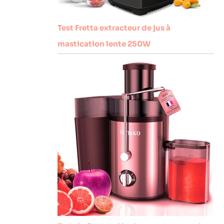
Test Fretta extracteur de jus à
mastication lente 250W