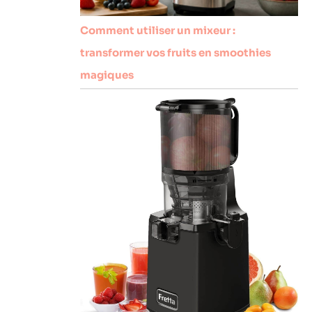
Comment utiliser un mixeur :
transformer vos fruits en smoothies
magiques