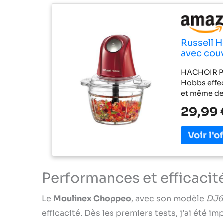
Russell H
avec couv
polyvalen
HACHOIR PO
lames en 
Hobbs effec
et même de 
maison et à
29,99 
NETTOYER, 
seulement la
nettoyage g
lavées dire
un bol en v
pouvez hach
Performances et efficacit
de toute vot
Commande s
Le
Moulinex Choppeo
, avec son modèle
DJ6
pour une pr
quotidien.
efficacité. Dès les premiers tests, j’ai été i
impressionn