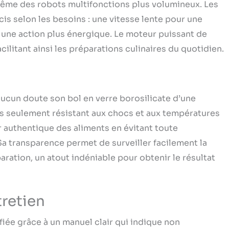
ême des robots multifonctions plus volumineux. Les
s il mixera sans effort vos fruits et légumes d'une
sion sur un bouton.
s selon les besoins : une vitesse lente pour une
 une action plus énergique. Le moteur puissant de
litant ainsi les préparations culinaires du quotidien.
 aucun doute son bol en verre borosilicate d’une
 pas seulement résistant aux chocs et aux températures
r authentique des aliments en évitant toute
a transparence permet de surveiller facilement la
ration, un atout indéniable pour obtenir le résultat
tretien
fiée grâce à un manuel clair qui indique non