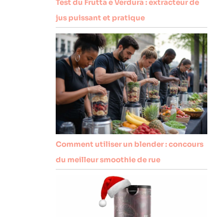
Test du Frutta e Verdura : extracteur de
jus puissant et pratique
Comment utiliser un blender : concours
du meilleur smoothie de rue