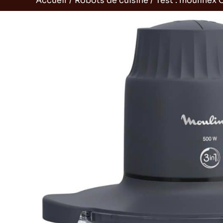
Accueil
Robots de cuisine
Test : moulinex 