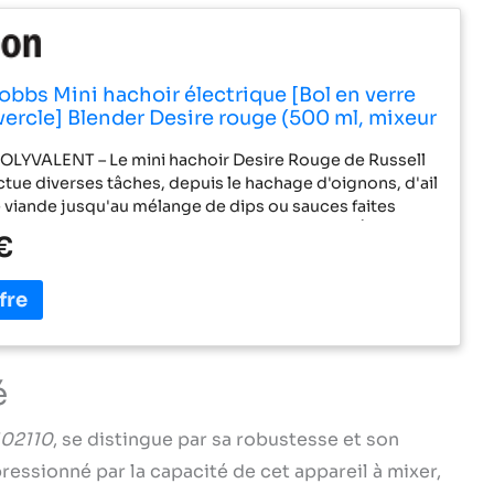
obbs Mini hachoir électrique [Bol en verre
ercle] Blender Desire rouge (500 ml, mixeur
t: fruits, légumes, viande, purée, compact,
LYVALENT – Le mini hachoir Desire Rouge de Russell
acier inoxydable, 350 W) 27132-56
tue diverses tâches, depuis le hachage d'oignons, d'ail
viande jusqu'au mélange de dips ou sauces faites
 la préparation de purées pour bébés. FACILE À
€
PIÈCES SANS BPA – Ce hachoir accélère non
 préparation de vos repas, mais il facilite également le
râce à ses pièces amovibles sans BPA qui peuvent être
ctement au lave-vaisselle. CAPACITÉ DE 500 ML - Avec
erre d'un litre pouvant contenir 500 ml d'aliments, vous
er suffisamment d'ingrédients pour préparer le dîner
é
re famille ou de vos invités. FACILE À UTILISER –
imple à une touche avec une vitesse unique puissante
02110
, se distingue par sa robustesse et son
éparation et un hachage rapides des aliments au
 PUISSANCE DE 350 WATTS – Avec une puissance
mpressionné par la capacité de cet appareil à mixer,
ante de 350 W, le mini hachoir Desire Red est certes