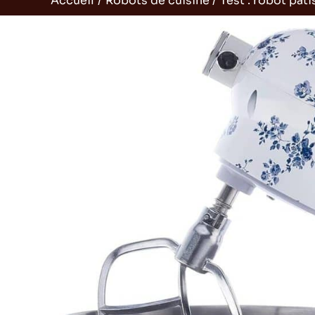
Accueil
Robots de cuisine
Test : robot pât