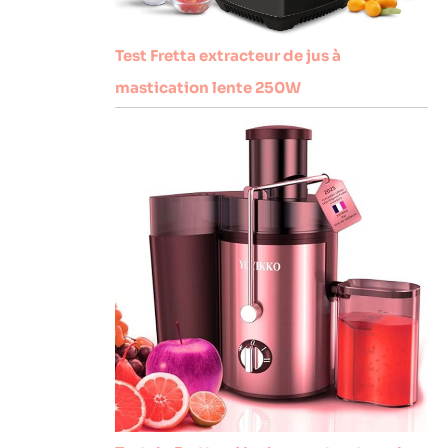
Test Fretta extracteur de jus à
mastication lente 250W