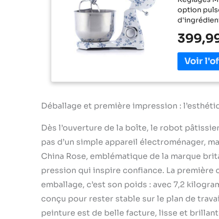
option puls
d'ingrédien
consistance
399,9
pâtes dense
1800 watts 
pâtissier m
rotation p
les pâtes ép
inoxydable 
tous ingrédi
Déballage et première impression : l’esthéti
garantit fia
les plus exi
Dès l’ouverture de la boîte, le robot pâtissi
doté d'une 
pas d’un simple appareil électroménager, mai
de mixage am
nettoyage. 
China Rose, emblématique de la marque brit
voyant LED 
pression qui inspire confiance. La première 
Multiples &
emballage, c’est son poids : avec 7,2 kilogram
essentiels :
couvercle a
conçu pour rester stable sur le plan de trava
Orné du chi
peinture est de belle facture, lisse et brillant
patissier 18