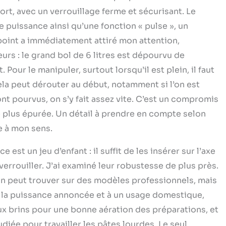
fort, avec un verrouillage ferme et sécurisant. Le
de puissance ainsi qu’une fonction « pulse », un
n point a immédiatement attiré mon attention,
urs : le grand bol de 6 litres est dépourvu de
Pour le manipuler, surtout lorsqu’il est plein, il faut
ela peut dérouter au début, notamment si l’on est
t pourvus, on s’y fait assez vite. C’est un compromis
ne plus épurée. Un détail à prendre en compte selon
e à mon sens.
est un jeu d’enfant : il suffit de les insérer sur l’axe
verrouiller. J’ai examiné leur robustesse de plus près.
’on peut trouver sur des modèles professionnels, mais
à la puissance annoncée et à un usage domestique,
x brins pour une bonne aération des préparations, et
iée pour travailler les pâtes lourdes. Le seul