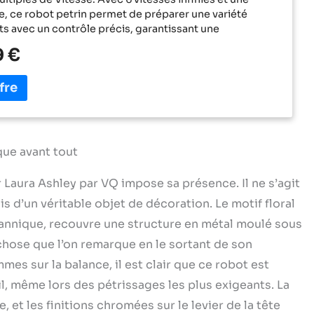
e, ce robot petrin permet de préparer une variété
ts avec un contrôle précis, garantissant une
 parfaite pour les meringues délicates comme pour les
9 €
s Performance Puissante: Avec un moteur robust de
et des engrenages métalliques durables, ce robot
élange les ingrédients avec précision grâce à sa
lanétaire, assurant un mélange homogène même pour
aisses Grande Capacité: Le bol de 6 L, fabriqué en acier
304 de haute qualité, offre un espace généreux pour
ents. Petrin a Pain construction durable et sécuritaire
que avant tout
bilité et sécurité, gérant facilement même les recettes
geantes Utilisation Facile: Le robot cuisine patissier est
er Laura Ashley par VQ impose sa présence. Il ne s’agit
tête inclinable permettant d'accéder facilement au bol
s d’un véritable objet de décoration. Le motif floral
ovible, ce qui simplifie à la fois l'utilisation et le
Le processus de démontage facilite l'entretien, et un
annique, recouvre une structure en métal moulé sous
bleu sert d'indicateur de puissance Accessoires
chose que l’on remarque en le sortant de son
 Imprimé Designer: Inclus sont des accessoires
mes sur la balance, il est clair que ce robot est
 un crochet à pâte, un batteur, un fouet à œufs et un
nti-éclaboussures pour garder votre cuisine propre.
il, même lors des pétrissages les plus exigeants. La
c imprimé China Rose de Laura Ashley, ce robot
e, et les finitions chromées sur le levier de la tête
00 Watts allie fonctionnalité et style intemporel