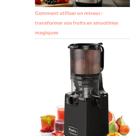
Comment utiliser un mixeur :
transformer vos fruits en smoothies
magiques