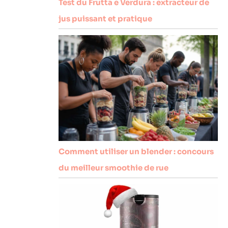
Test du Frutta e Verdura : extracteur de
jus puissant et pratique
Comment utiliser un blender : concours
du meilleur smoothie de rue