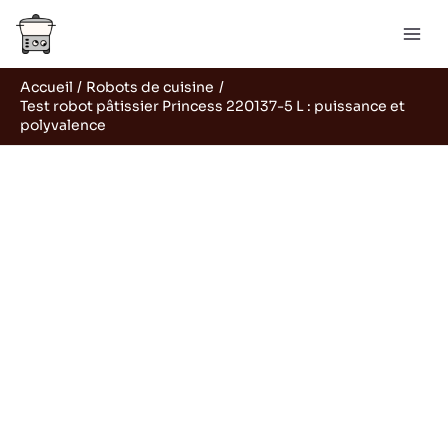
Aller
Rechercher
au
contenu
Accueil
Robots de cuisine
Test robot pâtissier Princess 220137-5 L : puissance et
polyvalence