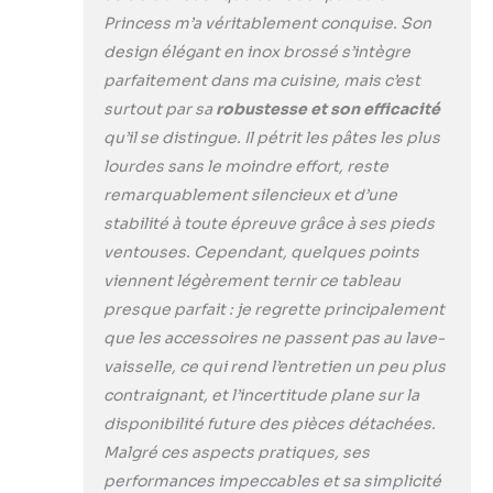
mousses légères et aériennes Tout
Princess m’a véritablement conquise. Son
vous résussira ! Ses accessoires en
design élégant en inox brossé s’intègre
inox et/ou téflon, son moteur en
parfaitement dans ma cuisine, mais c’est
cuivre et son chassis en aluminium
sont très résistants, pour une
surtout par sa
robustesse et son efficacité
longévité prolongée. Les pièces
qu’il se distingue. Il pétrit les pâtes les plus
amovibles passent au lave-vaisselle
lourdes sans le moindre effort, reste
pour un nettoyage facile.
remarquablement silencieux et d’une
stabilité à toute épreuve grâce à ses pieds
ventouses. Cependant, quelques points
viennent légèrement ternir ce tableau
presque parfait : je regrette principalement
que les accessoires ne passent pas au lave-
vaisselle, ce qui rend l’entretien un peu plus
contraignant, et l’incertitude plane sur la
disponibilité future des pièces détachées.
Malgré ces aspects pratiques, ses
performances impeccables et sa simplicité