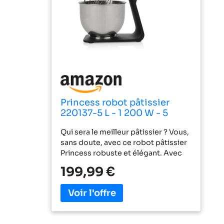
Princess robot pâtissier
220137-5 L - 1 200 W - 5
vitesses & fonction Pulse -
Qui sera le meilleur pâtissier ? Vous,
Batteur, fouet plat et
sans doute, avec ce robot pâtissier
crochet pétrisseur,
Princess robuste et élégant. Avec
01.220137.01.001
ses nombreux accessoires inclus, il
199,99 €
deviendra vite indispensable. Son
bol en inox, d'une capacité de 5 L, le
rend idéal pour les grosses
préparations ou pour de grandes
quantités. Grâce au couvercle à