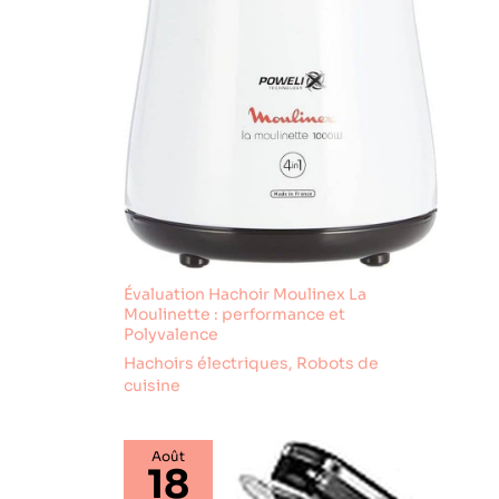
différentes vitesses, ce robot est adapté à
d'ajouter facilement des
presque toutes les recettes. Même à la vitesse
ingrédients au bol
maximale, l'appareil reste silencieux, environ 75
mélangeur et est facile à
dB. En plus de son design élégant, le robot est
installer et à retirer.
protégé contre la surchauffe. Si le moteur devient
【Excellent Service
trop chaud, il s'éteint automatiquement après
Après-Vente】Tous les
quelques minutes. La machine reste stable et
produits Zuccie sont
sécurisée grâce à ses pieds antidérapants.
certifiés CE/ROHS. Si
vous achetez notre
produit, nous vous
fournirons 1 mois de
retour gratuit et 3 ans de
garantie, vous
rencontrez des
problèmes de qualité ou
d'utilisation à l'avenir,
vous pouvez contacter
Évaluation Hachoir Moulinex La
notre service clientèle à
tout moment.
Moulinette : performance et
Polyvalence
Hachoirs électriques
,
Robots de
cuisine
Août
18