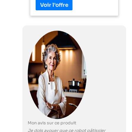
rend idéal pour les grosses
préparations ou pour de grandes
quantités. Grâce au couvercle à
ouverture de remplissage, vous
pouvez cuisiner et ajouter des
ingrédients au fur et à mesure sans
éclabousser votre cuisine ! Avec
son batteur plat, son fouet et son
crochet pétrisseur, il offre des
possibilités infinies en cuisine :
crêpes, crèmes fouettées, blancs
en neige, pâtes sablées, brisées, à
pain, à pizza, gâteaux Suprenez vos
invités avec des réalisations
délicates et variées. Sa puissance
de 1 200 W, ses 5 vitesses et sa
fonction Pulse vous permettront
d'obtenir des résultats
impeccables, quel que soit le type
Mon avis sur ce produit
de préparation choisi. Macarons
croustillants et crémeux à la fois,
Je dois avouer que ce robot pâtissier