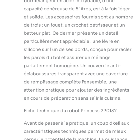
bol mélangeur en acier inoxydable, d’une
sont très résistants, pour une
capacité généreuse de 5 litres, est à la fois léger
longévité prolongée. Les pièces
et solide. Les accessoires fournis sont au nombre
amovibles passent au lave-vaisselle
de trois : un fouet, un crochet pétrisseur et un
pour un nettoyage facile.
batteur plat. Ce dernier présente un détail
particulièrement appréciable : une lèvre en
silicone sur l’un de ses bords, conçue pour racler
les parois du bol et assurer un mélange
parfaitement homogène. Un couvercle anti-
éclaboussures transparent avec une ouverture
de remplissage complète l’ensemble, une
attention pratique pour ajouter des ingrédients
en cours de préparation sans salir la cuisine.
Fiche technique du robot Princess 220137
Avant de passer à la pratique, un coup d’œil aux
caractéristiques techniques permet de mieux
cerner le potentiel de la machine. La puissance