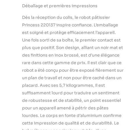
ouverture de remplissage, vous
Déballage et premières impressions
pouvez cuisiner et ajouter des
ingrédients au fur et à mesure sans
Dès la réception du colis, le robot pâtissier
éclabousser votre cuisine ! Avec
Princess 220137 inspire confiance. L’emballage
son batteur plat, son fouet et son
crochet pétrisseur, il offre des
est soigné et protège efficacement l’appareil.
possibilités infinies en cuisine :
Une fois sorti de sa boîte, le premier contact est
crêpes, crèmes fouettées, blancs
plus que positif. Son design, alliant un noir mat et
en neige, pâtes sablées, brisées, à
des finitions en inox brossé, est d’une élégance
pain, à pizza, gâteaux Suprenez vos
invités avec des réalisations
rare dans cette gamme de prix. Il est clair que ce
délicates et variées. Sa puissance
robot a été conçu pour être exposé fièrement sur
de 1 200 W, ses 5 vitesses et sa
un plan de travail et non pour être caché dans un
fonction Pulse vous permettront
placard. Avec ses 5,7 kilogrammes, il est
d'obtenir des résultats
impeccables, quel que soit le type
suffisamment lourd pour traduire un sentiment
de préparation choisi. Macarons
de robustesse et de stabilité, un point essentiel
croustillants et crémeux à la fois,
pour un appareil amené à pétrir des pâtes
mousses légères et aériennes Tout
lourdes. Le corps en fonte d’aluminium confirme
vous résussira ! Ses accessoires en
cette impression de qualité et de durabilité. Le
inox et/ou téflon, son moteur en
cuivre et son chassis en aluminium