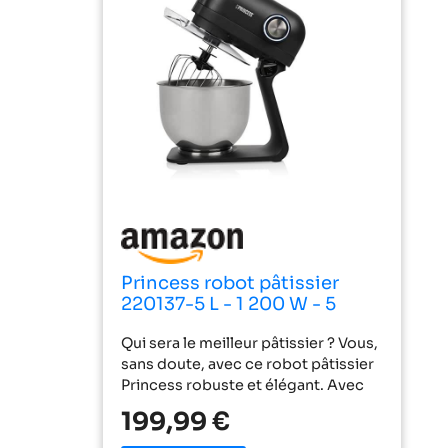
Princess robot pâtissier
220137-5 L - 1 200 W - 5
vitesses & fonction Pulse -
Qui sera le meilleur pâtissier ? Vous,
Batteur, fouet plat et
sans doute, avec ce robot pâtissier
crochet pétrisseur,
Princess robuste et élégant. Avec
01.220137.01.001
ses nombreux accessoires inclus, il
199,99 €
deviendra vite indispensable. Son
bol en inox, d'une capacité de 5 L, le