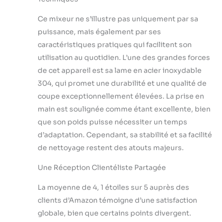
industriel peut
être placée dans
Ce mixeur ne s’illustre pas uniquement par sa
un lave-vaisselle
puissance, mais également par ses
pour un nettoyage
caractéristiques pratiques qui facilitent son
sans tracas.
utilisation au quotidien. L’une des grandes forces
Mélange Facile à
de cet appareil est sa lame en acier inoxydable
Un Seul Bouton :
Notre mixeur
304, qui promet une durabilité et une qualité de
plongeant est
coupe exceptionnellement élevées. La prise en
doté d'une
main est soulignée comme étant excellente, bien
poignée
que son poids puisse nécessiter un temps
caoutchoutée
confortable,
d’adaptation. Cependant, sa stabilité et sa facilité
garantissant un
de nettoyage restent des atouts majeurs.
fonctionnement
sûr et contrôlé. La
Une Réception Clientéliste Partagée
conception du
bouton de
La moyenne de 4, 1 étoiles sur 5 auprès des
verrouillage
clients d’Amazon témoigne d’une satisfaction
permet une
globale, bien que certains points divergent.
utilisation