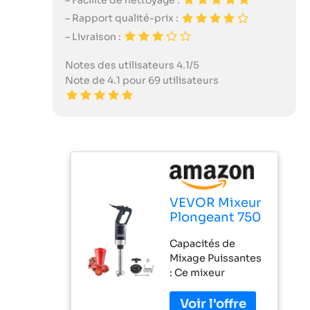
– Facilité de nettoyage :
– Rapport qualité-prix :
– Livraison :
Notes des utilisateurs 4.1/5
Note de 4.1 pour 69 utilisateurs
VEVOR Mixeur
Plongeant 750
W Mélangeur à
Capacités de
Main
Mixage Puissantes
Immersion
: Ce mixeur
Commercial
robuste est
Robuste 660
équipé d'un
mm Vitesse