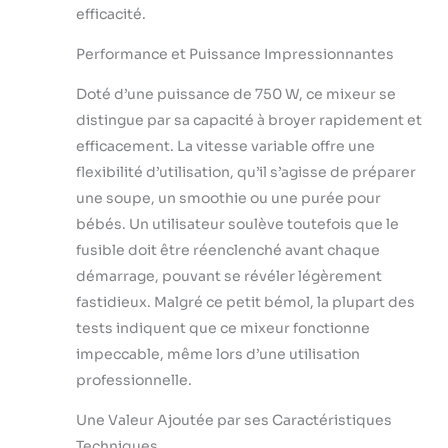
maison. La vitesse
efficacité.
réglable de 8000
à 20000 tr/min, le
Performance et Puissance Impressionnantes
moteur en cuivre
pur entraînant les
Doté d’une puissance de 750 W, ce mixeur se
lames situées en
distingue par sa capacité à broyer rapidement et
dessous pour la
efficacement. La vitesse variable offre une
découpe des
ingrédients. Facile
flexibilité d’utilisation, qu’il s’agisse de préparer
à Démonter & à
une soupe, un smoothie ou une purée pour
Nettoyer : La
bébés. Un utilisateur soulève toutefois que le
conception
fusible doit être réenclenché avant chaque
amovible permet
une rotation facile
démarrage, pouvant se révéler légèrement
pour assembler ou
fastidieux. Malgré ce petit bémol, la plupart des
démonter la
tests indiquent que ce mixeur fonctionne
poignée, le pied
impeccable, même lors d’une utilisation
de mixage et
professionnelle.
d'autres
accessoires. La
Une Valeur Ajoutée par ses Caractéristiques
lame du mixeur
plongeant
Techniques