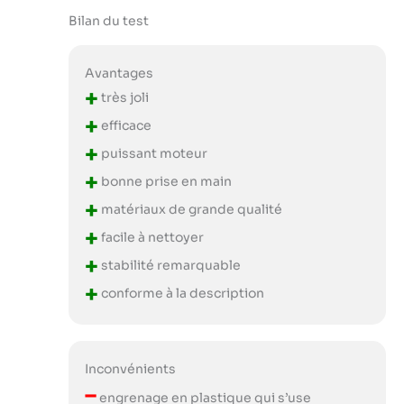
C'est un outil
Bilan du test
pratique et
commode pour
toute cuisine, ce
Avantages
qui en fait un must
+
très joli
pour ceux qui
+
investissent dans
efficace
un mixeur à
+
puissant moteur
immersion
+
commercial.
bonne prise en main
+
matériaux de grande qualité
+
facile à nettoyer
+
stabilité remarquable
+
conforme à la description
Inconvénients
–
engrenage en plastique qui s’use