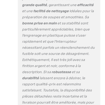
moteur en cuivre
grande qualité
, garantissant une
efficacité
pur entraînant les
lames situées en
et une
facilité de nettoyage
idéales pour la
dessous pour la
préparation de soupes et smoothies. Sa
découpe des
bonne prise en main
et sa stabilité sont
ingrédients. Facile
particulièrement appréciables, bien que
à Démonter & à
Nettoyer : La
l’engrenage en plastique puisse s’user
conception
rapidement et que l’interrupteur
amovible permet
nécessitant parfois un réenclenchement du
une rotation facile
fusible soit une source de désagrément.
pour assembler ou
démonter la
Esthétiquement, il est très joli avec sa
poignée, le pied
finition argent et noir, conforme à la
de mixage et
description. Si sa
robustesse
et sa
d'autres
durabilité
laissent encore à désirer, le
accessoires. La
rapport qualité-prix est néanmoins
lame du mixeur
plongeant
satisfaisant. Toutefois, la disponibilité des
industriel peut
pièces détachées reste incertaine et la
être placée dans
livraison pourrait être améliorée, mais pour
un lave-vaisselle