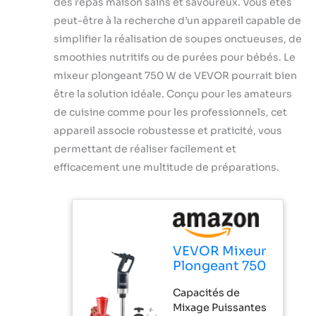
des repas maison sains et savoureux. Vous êtes
peut-être à la recherche d’un appareil capable de
simplifier la réalisation de soupes onctueuses, de
smoothies nutritifs ou de purées pour bébés. Le
mixeur plongeant 750 W de VEVOR pourrait bien
être la solution idéale. Conçu pour les amateurs
de cuisine comme pour les professionnels, cet
appareil associe robustesse et praticité, vous
permettant de réaliser facilement et
efficacement une multitude de préparations.
VEVOR Mixeur
Plongeant 750
W Mélangeur à
Capacités de
Main
Mixage Puissantes
Immersion