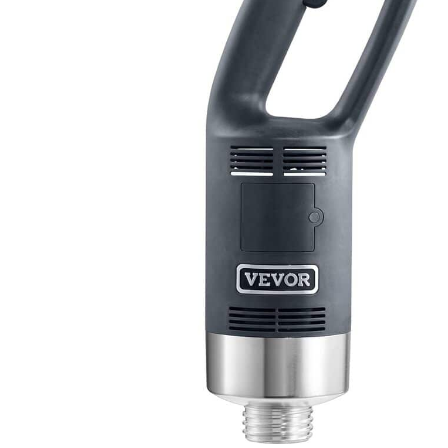
manipuler toutes
sortes
d'ingrédients.
Conception de
Montage Mural
Conviviale : Une
solution de
stockage
innovante,
spécialement
conçue pour être
montée au mur. En
fonction de
l'environnement,
choisissez le
stockage mural
pour une meilleure
accessibilité. Le
stockage en
hauteur assure une
meilleure hygiène.