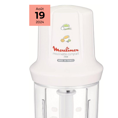
innovante,
Août
spécialement
19
conçue pour être
montée au mur. En
2024
fonction de
l'environnement,
choisissez le
stockage mural
pour une meilleure
accessibilité. Le
stockage en
hauteur assure une
meilleure hygiène.
C'est un outil
pratique et
commode pour
toute cuisine, ce
qui en fait un must
pour ceux qui
investissent dans
un mixeur à