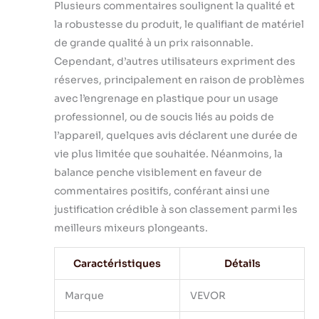
Plusieurs commentaires soulignent la qualité et
prolongée. La
protection contre
la robustesse du produit, le qualifiant de matériel
la surchauffe
de grande qualité à un prix raisonnable.
assure que la
Cependant, d’autres utilisateurs expriment des
machine refroidit
réserves, principalement en raison de problèmes
après une
utilisation
avec l’engrenage en plastique pour un usage
continue : faites
professionnel, ou de soucis liés au poids de
fonctionner
l’appareil, quelques avis déclarent une durée de
pendant 5 minutes
vie plus limitée que souhaitée. Néanmoins, la
et reposez-vous
pendant 2
balance penche visiblement en faveur de
minutes. Le
commentaires positifs, conférant ainsi une
contrôle de
justification crédible à son classement parmi les
vitesse variable
meilleurs mixeurs plongeants.
offre une
expérience de
mélange
Caractéristiques
Détails
libératrice. Lames
en Acier de Qualité
Marque
VEVOR
Alimentaire : Les