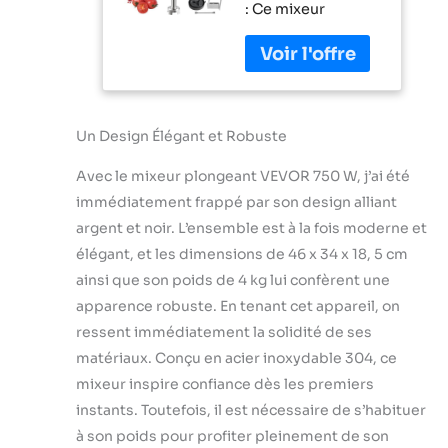
: Ce mixeur
Commercial
robuste est
Robuste 660
équipé d'un
mm Vitesse
moteur en cuivre
Variable Lame
pur, garantissant
en Acier
une tension sûre
Inoxydable
et une qualité
Un Design Élégant et Robuste
304 Mixeur
durable, ayant subi
Portable
Avec le mixeur plongeant VEVOR 750 W, j’ai été
6000 tests de
Polyvalent
durée de vie. Avec
pour Soupe
immédiatement frappé par son design alliant
une capacité de
Smoothie
argent et noir. L’ensemble est à la fois moderne et
750 W et un faible
Purée
élégant, et les dimensions de 46 x 34 x 18, 5 cm
niveau sonore, il
Aliments pour
ainsi que son poids de 4 kg lui confèrent une
peut effectuer de
Bébés
nombreuses
apparence robuste. En tenant cet appareil, on
tâches de mixage.
ressent immédiatement la solidité de ses
Une simple
matériaux. Conçu en acier inoxydable 304, ce
pression, vous
mixeur inspire confiance dès les premiers
permet de
savourer des
instants. Toutefois, il est nécessaire de s’habituer
délices faits
à son poids pour profiter pleinement de son