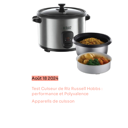
chaud
quotidien. Grâce à
automatiquement
la minuterie
et possède une
intelligente avec
fonction de départ
départ différé
différé 6 MODES
jusqu'à 24 heures,
DE CUISSON :
programmez votre
cuire sous
appareil le matin et
pression, cuire à la
trouvez un plat
vapeur (légumes),
parfaitement cuit
mijoter (risotto),
en rentrant du
dorer, cuire
travail. Une fois la
lentement
cuisson terminée,
(viandes, ragoûts)
le mode maintien
Août
18
2024
et réchauffer
au chaud
COOKEO FAIT
Test Cuiseur de Riz Russell Hobbs :
automatique
AUSSI FRITEUSE
performance et Polyvalence
s'active pour que
SANS HUILE :
votre repas reste à
Appareils de cuisson
ajoutez du
la température
croustillant à vos
idéale jusqu'au
plats grâce à
moment de servir.
l'accessoire
[SÉCURITÉ
EXTRA CRISP