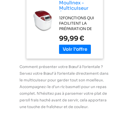
Elle est
Moulinex -
seul appareil !
naturellement
Multicuiseur
ÉCONOMIE
végétalienne et
Électrique 12
D'ÉNERGIE :
sans gluten,
12FONCTIONS QUI
Fonctions et
économisez
additifs,
FACILITENT LA
MK7051F1 -
jusqu'à 80 % sur
conservateurs ni
PRÉPARATION DE
Rouge - Blanc
votre facture
arômes. D'origine
VOS REPAS
d'énergie par
99,99 €
naturelle: Notre
QUOTIDIENS:
rapport aux fours
poudre de
riz/céréales, risotto,
électriques
coriandre provient
plats réchauffés,
traditionnels :
d'une culture qui
aliments pour bébé,
vous pouvez donc
privilégie la
plats mijotés,
consacrer cet
pureté, assurant
vapeur/soupe,
Comment présenter votre Bœuf à l’orientale ?
argent
que chaque
yaourts,
Servez votre Bœuf à l’orientale directement dans
supplémentaire
ingrédient répond
pâtisseries/desserts,
aux choses qui
le multicuiseur pour garder tout son moelleux.
aux normes de
plats gratinés/frits,
comptent
Accompagnez-le d’un riz basmati pour un repas
qualité les plus
maintien au chaud,
vraiment ! GAIN DE
strictes.
départ différé et
complet. N’hésitez pas à parsemer votre plat de
TEMPS : réduisez
Engagement
temps de cuisson
persil frais haché avant de servir, cela apportera
le temps de
qualité: Nous
réglable FACILITÉ
cuisson jusqu'à 70
une touche de fraîcheur et de couleur.
respectons des
D'UTILISATION:
% par rapport aux
normes