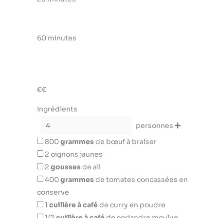
60 minutes
€€
Ingrédients
personnes
800
grammes
de bœuf à braiser
2
oignons jaunes
2
gousses
de ail
400
grammes
de tomates concassées en
conserve
1
cuillère à café
de curry en poudre
1/2
cuillère à café
de coriandre moulue