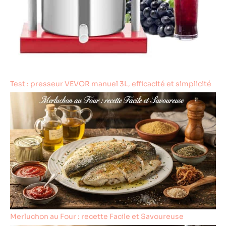
de recettes
imprimé en
couleur et en
plusieurs langues
(dont le français)
pour ne jamais
manquer
d'inspiration. Le
Test : presseur VEVOR manuel 3L, efficacité et simplicité
pack comprend
également : 1x
verre doseur, 1x
cuillère à riz, 1x
cuve antiadhésive
et 1x câble
d'alimentation de
1m. Garantie 2 ans
incluse.
Merluchon au Four : recette Facile et Savoureuse