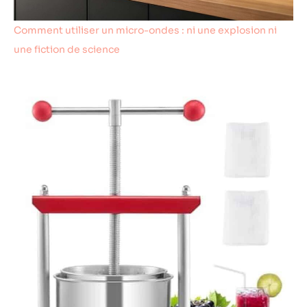
cuve de 6L en
aluminium
Comment utiliser un micro-ondes : ni une explosion ni
possède un
revêtement
une fiction de science
antiadhésif haute
performance sans
PFOA pour une
cuisson saine et un
nettoyage ultra-
facile. [PACK
COMPLET AVEC
LIVRE DE
RECETTES
COULEUR] Prêt à
l'emploi et idéal
pour offrir !
Contrairement aux
autres modèles du
marché, cet
appareil est livré
avec un
magnifique livre