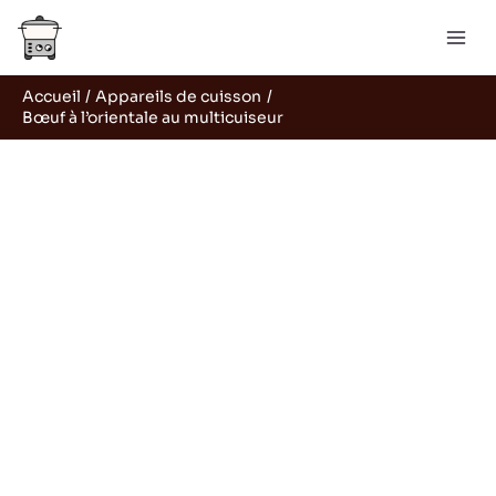
Aller
R
au
e
contenu
c
Accueil
Appareils de cuisson
h
Bœuf à l’orientale au multicuiseur
e
r
c
h
e
r