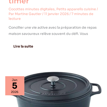
timer
Cocottes minutes digitales
,
Petits appareils cuisine
/
Par
Martine Gautier
/
11 janvier 2026
/
7 minutes de
lecture
Concilier une vie active avec la préparation de repas
maison savoureux relève souvent du défi. Vous
Lire la suite
Test
Jan
:
5
cocotte
Invicta
2026
403311
ovale
en