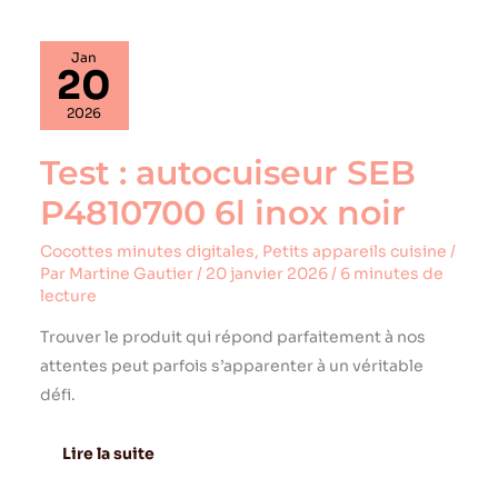
Test
Jan
:
20
autocuiseur
SEB
2026
P4810700
6l
Test : autocuiseur SEB
inox
noir
P4810700 6l inox noir
Cocottes minutes digitales
,
Petits appareils cuisine
/
Par
Martine Gautier
/
20 janvier 2026
/
6 minutes de
lecture
Trouver le produit qui répond parfaitement à nos
attentes peut parfois s’apparenter à un véritable
défi.
Lire la suite