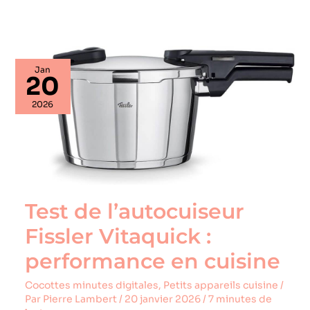
Test
Jan
de
20
l’autocuiseur
Fissler
2026
Vitaquick
:
performance
en
cuisine
Test de l’autocuiseur
Fissler Vitaquick :
performance en cuisine
Cocottes minutes digitales
,
Petits appareils cuisine
/
Par
Pierre Lambert
/
20 janvier 2026
/
7 minutes de