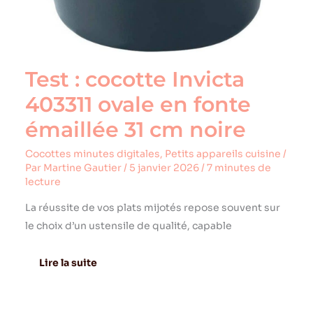
fonte
émaillée
31
cm
noire
Test : cocotte Invicta
403311 ovale en fonte
émaillée 31 cm noire
Cocottes minutes digitales
,
Petits appareils cuisine
/
Par
Martine Gautier
/
5 janvier 2026
/
7 minutes de
lecture
La réussite de vos plats mijotés repose souvent sur
le choix d’un ustensile de qualité, capable
Lire la suite