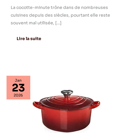
La cocotte-minute trône dans de nombreuses
cuisines depuis des siècles, pourtant elle reste
souvent mal utilisée, […]
Lire la suite
Avis
Jan
sur
23
la
cocotte
2026
cœur
Le
Creuset
en
fonte,
20