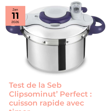
Test
Jan
de
11
la
Seb
2026
Clipsominut’
Perfect
:
cuisson
rapide
avec
timer
Test de la Seb
Clipsominut’ Perfect :
cuisson rapide avec