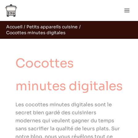
Aller
R
au
e
contenu
c
Accueil
Petits appareils cuisine
h
Cocottes minutes digitales
e
r
c
Cocottes
h
e
minutes digitales
r
Les cocottes minutes digitales sont le
secret bien gardé des cuisiniers
modernes qui veulent gagner du temps
sans sacrifier la qualité de leurs plats. Sur
notre blog, nous vous révélons tout ce