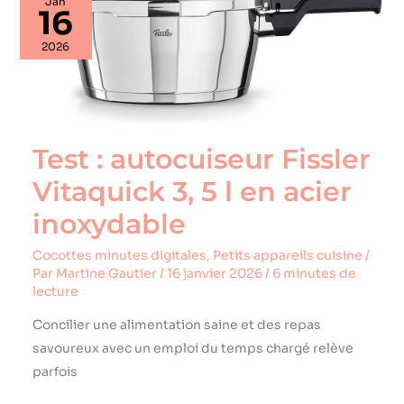
Jan
:
16
autocuiseur
Fissler
2026
Vitaquick
3,
5
l
en
acier
Test : autocuiseur Fissler
inoxydable
Vitaquick 3, 5 l en acier
inoxydable
Cocottes minutes digitales
,
Petits appareils cuisine
/
Par
Martine Gautier
/
16 janvier 2026
/
6 minutes de
lecture
Concilier une alimentation saine et des repas
savoureux avec un emploi du temps chargé relève
parfois