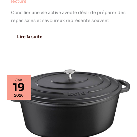
lecture
Concilier une vie active avec le désir de préparer des
repas sains et savoureux représente souvent
Lire la suite
Test
Jan
de
19
la
cocotte
2026
en
fonte
ovale
6L
Kela
CALIDO