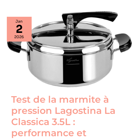
Test
Jan
de
2
la
marmite
2026
à
pression
Lagostina
La
Classica
3.5L
:
performance
et
modernité
Test de la marmite à
pression Lagostina La
Classica 3.5L :
performance et