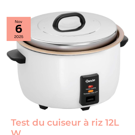
Test
Nov
du
6
cuiseur
à
2025
riz
12L
W
Test du cuiseur à riz 12L
W