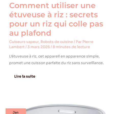
colle
Comment utiliser une
pas
au
étuveuse à riz : secrets
plafond
pour un riz qui colle pas
au plafond
Cuiseurs vapeur
,
Robots de cuisine
/ Par
Pierre
Lambert
/
3 mars 2026
/
8 minutes de lecture
L’étuveuse à riz, cet appareil en apparence simple,
promet une cuisson parfaite du riz sans surveillance.
Lire la suite
Test
Jan