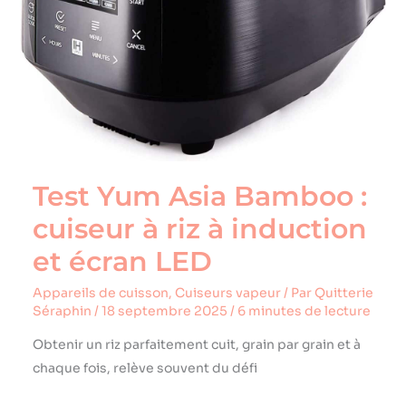
à
induction
et
écran
LED
Test Yum Asia Bamboo :
cuiseur à riz à induction
et écran LED
Appareils de cuisson
,
Cuiseurs vapeur
/ Par
Quitterie
Séraphin
/
18 septembre 2025
/
6 minutes de lecture
Obtenir un riz parfaitement cuit, grain par grain et à
chaque fois, relève souvent du défi