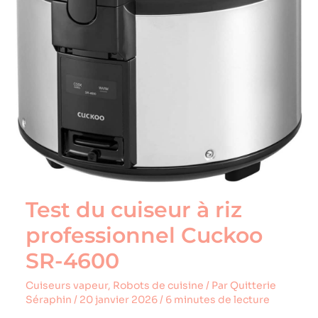
SR-
4600
Test du cuiseur à riz
professionnel Cuckoo
SR-4600
Cuiseurs vapeur
,
Robots de cuisine
/ Par
Quitterie
Séraphin
/
20 janvier 2026
/
6 minutes de lecture