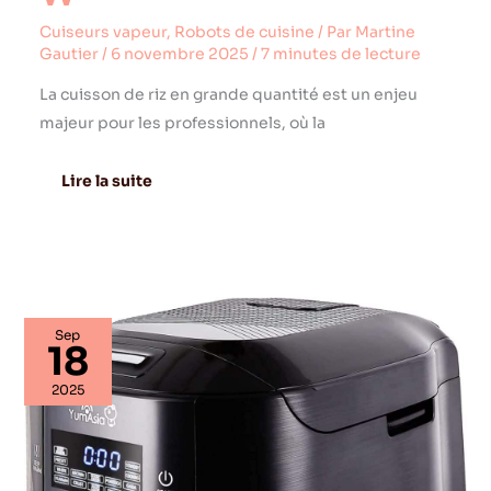
Cuiseurs vapeur
,
Robots de cuisine
/ Par
Martine
Gautier
/
6 novembre 2025
/
7 minutes de lecture
La cuisson de riz en grande quantité est un enjeu
majeur pour les professionnels, où la
Lire la suite
Test
Sep
Yum
18
Asia
Bamboo
2025
:
cuiseur
à
riz