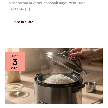
cuisson par la vapeur connaît aujourd’hui une
véritable […]
Lire la suite
Comment
Mar
utiliser
3
une
étuveuse
2026
à
riz
:
secrets
pour
un
riz
qui