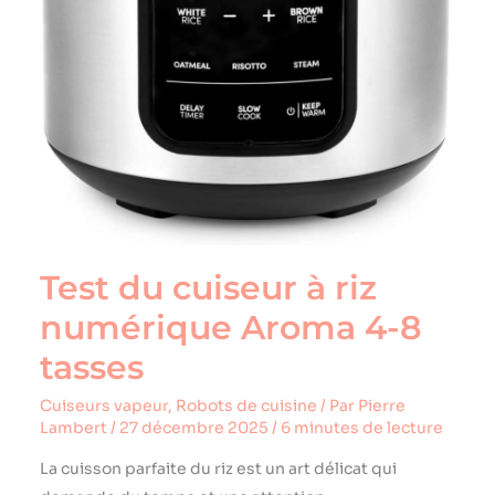
Test du cuiseur à riz
numérique Aroma 4-8
tasses
Cuiseurs vapeur
,
Robots de cuisine
/ Par
Pierre
Lambert
/
27 décembre 2025
/
6 minutes de lecture
La cuisson parfaite du riz est un art délicat qui