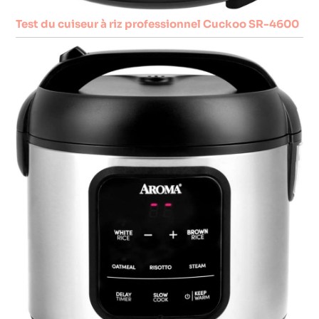
Test du cuiseur à riz professionnel Cuckoo SR-4600