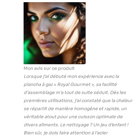
Réchauffage,
d'espace pour
Adapté pour
cuire plusieurs
Le Camping et
aliments
l' Extérieur,
simultanément, ce
Argent
qui permet
d'économiser du
temps et des
efforts. Acier
inoxydable pour
une meilleure
Mon avis sur ce produit
expérience de
Lorsque j’ai débuté mon expérience avec la
cuisson.
Performance
plancha à gaz « Royal Gourmet », sa facilité
Efficace: Les 3
d’assemblage m’a tout de suite séduit. Dès les
brûleurs en acier
premières utilisations, j’ai constaté que la chaleur
inoxydable, d'une
se répartit de manière homogène et rapide, un
puissance totale
de 7,5 kW, offrent
véritable atout pour une cuisson optimale de
une chaleur et des
divers aliments. Le nettoyage ? Un jeu d’enfant !
performances
Bien sûr, je dois faire attention à l’acier
puissantes. Avec