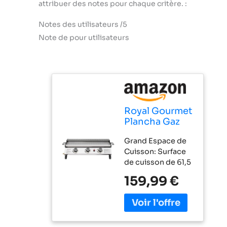
attribuer des notes pour chaque critère. :
Notes des utilisateurs /5
Note de pour utilisateurs
Royal Gourmet
Plancha Gaz
Propane en
Grand Espace de
Acier
Cuisson: Surface
Inoxydable, 3
de cuisson de 61,5
Brûleurs
x 32 cm et une
Puissance
159,99 €
grille de
7.5kW, Surface
réchauffage
Cuisson 61,5 x
supplémentaire de
32cm avec
61 x 13 cm, elle
Grille de
offre suffisamment