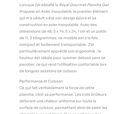
cuire plusieurs
Le Camping et
Lorsque j’ai déballé la
Royal Gourmet Plancha Gaz
aliments
l' Extérieur,
Propane en Acier Inoxydable
, le premier élément
simultanément, ce
Argent
qui m’a séduit a été son design épuré et sa
qui permet
d'économiser du
construction en acier inoxydable. Avec des
temps et des
dimensions de 48, 5 x 74, 5 x 24, 1 cm et un poids
efforts. Acier
de 11, 3 kilogrammes, ce modèle est à la fois
inoxydable pour
compact et facilement transportable. J’ai
une meilleure
particulièrement apprécié son ergonomie : la
expérience de
cuisson.
hauteur est idéale pour cuisiner debout sans se
Performance
pencher, ce qui rend l’utilisation confortable lors
Efficace: Les 3
de longues sessions de cuisson.
brûleurs en acier
inoxydable, d'une
Performance et Cuisson
puissance totale
Ce qui fait véritablement la force de cette
de 7,5 kW, offrent
une chaleur et des
plancha, c’est sa performance. Les trois brûleurs
performances
délivrent une chaleur uniforme sur toute la
puissantes. Avec
surface de cuisson, permettant ainsi de saisir les
système