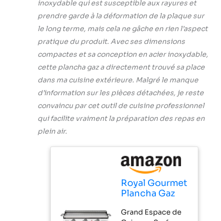
inoxydable qui est susceptible aux rayures et
système
prendre garde à la déformation de la plaque sur
d'allumage
piézoélectrique,
le long terme, mais cela ne gâche en rien l’aspect
chaque brûleur
pratique du produit. Avec ses dimensions
peut être allumé
compactes et sa conception en acier inoxydable,
indépendamment
cette plancha gaz a directement trouvé sa place
pour un
démarrage rapide
dans ma cuisine extérieure. Malgré le manque
et sans effort.
d’information sur les pièces détachées, je reste
Conception
convaincu par cet outil de cuisine professionnel
Conviviale: Une
qui facilite vraiment la préparation des repas en
fois les verrous
des deux côtés
plein air.
serrés, ils
empêchent
efficacement le
plateau de cuisson
de bouger et
Royal Gourmet
garantissent un
Plancha Gaz
transport en toute
Propane en
Grand Espace de
sécurité. La plaque
Acier