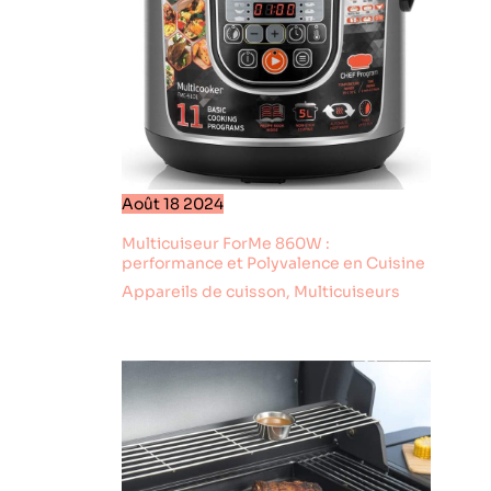
prolonger sa
durée de vie.
Août
18
2024
Multicuiseur ForMe 860W :
performance et Polyvalence en Cuisine
Appareils de cuisson
,
Multicuiseurs