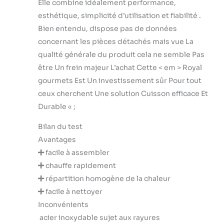
Elle combine idéalement performance,
Portable et
esthétique, simplicité d’utilisation et fiabilité .
Pratique: Plancha
gaz portable, ce
Bien entendu, dispose pas de données
qui en fait un BBQ
concernant les pièces détachés mais vue La
idéal pour
qualité générale du produit cela ne semble Pas
diverses activités
être Un frein majeur L’achat Cette < em > Royal
de plein air telles
que les sorties à la
gourmets Est Un investissement sûr Pour tout
plage, la
ceux cherchent Une solution Cuisson efficace Et
randonnée ou le
Durable « ;
camping. Housse
Incluse: Assure
Bilan du test
une protection et
Avantages
prolonger sa
facile à assembler
durée de vie.
chauffe rapidement
répartition homogène de la chaleur
facile à nettoyer
Inconvénients
acier inoxydable sujet aux rayures