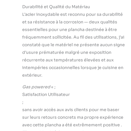
deux côtés, de
Durabilité et Qualité du Matériau
sorte qu'il est
L’acier inoxydable est reconnu pour sa durabilité
facile de la retirer
et sa résistance à la corrosion — deux qualités
et de l'utiliser
essentielles pour une plancha destinée à être
comme assiette
lorsque vous avez
fréquemment sollicitée. Au fil des utilisations, j’ai
fini de cuisiner.
constaté que le matériel ne présente aucun signe
Système de
d’usure prématurée malgré une exposition
Gestion des
récurrente aux températures élevées et aux
Graisses : Le trou
situé sur le dessus
intempéries occasionnelles lorsque je cuisine en
de la plaque
extérieur.
amovible, associé
au bac à graisse
Gas powered
« ;
amovible, permet
Satisfaction Utilisateur
de recueillir
;
efficacement les
sans avoir accès aux avis clients pour me baser
résidus d'huile à
tout moment et de
sur leurs retours concrets ma propre expérience
les nettoyer
avec cette plancha a été extrêmement positive .
facilement.