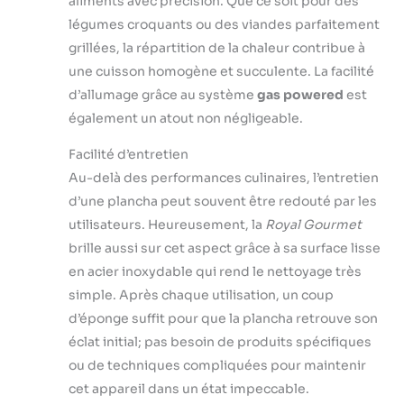
aliments avec précision. Que ce soit pour des
d'allumage
piézoélectrique,
légumes croquants ou des viandes parfaitement
chaque brûleur
grillées, la répartition de la chaleur contribue à
peut être allumé
une cuisson homogène et succulente. La facilité
indépendamment
d’allumage grâce au système
gas powered
est
pour un
également un atout non négligeable.
démarrage rapide
et sans effort.
Facilité d’entretien
Conception
Conviviale: Une
Au-delà des performances culinaires, l’entretien
fois les verrous
d’une plancha peut souvent être redouté par les
des deux côtés
utilisateurs. Heureusement, la
Royal Gourmet
serrés, ils
brille aussi sur cet aspect grâce à sa surface lisse
empêchent
efficacement le
en acier inoxydable qui rend le nettoyage très
plateau de cuisson
simple. Après chaque utilisation, un coup
de bouger et
d’éponge suffit pour que la plancha retrouve son
garantissent un
éclat initial; pas besoin de produits spécifiques
transport en toute
sécurité. La plaque
ou de techniques compliquées pour maintenir
est munie de
cet appareil dans un état impeccable.
poignées des