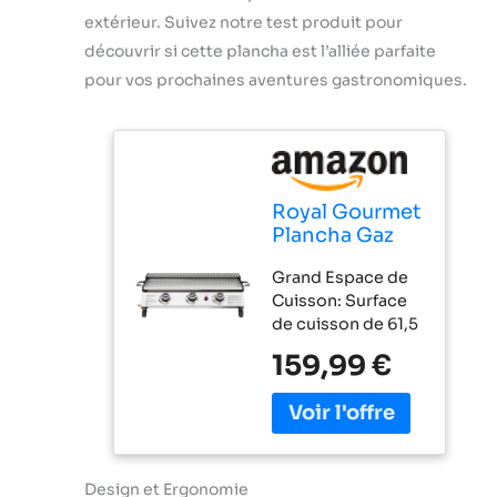
extérieur. Suivez notre test produit pour
découvrir si cette plancha est l’alliée parfaite
pour vos prochaines aventures gastronomiques.
Royal Gourmet
Plancha Gaz
Propane en
Grand Espace de
Acier
Cuisson: Surface
Inoxydable, 3
de cuisson de 61,5
Brûleurs
x 32 cm et une
Puissance
159,99 €
grille de
7.5kW, Surface
réchauffage
Cuisson 61,5 x
supplémentaire de
32cm avec
61 x 13 cm, elle
Grille de
offre suffisamment
Réchauffage,
d'espace pour
Design et Ergonomie
Adapté pour