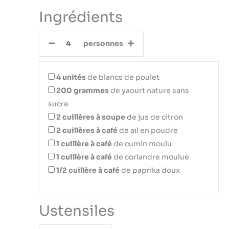
Ingrédients
personnes
4
unités
de blancs de poulet
200
grammes
de yaourt nature sans
sucre
2
cuillères à soupe
de jus de citron
2
cuillères à café
de ail en poudre
1
cuillère à café
de cumin moulu
1
cuillère à café
de coriandre moulue
1/2
cuillère à café
de paprika doux
Ustensiles