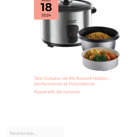
18
les aliments sont
cuisine.
en acier
NETTOYAGE
2024
inoxydable
FACILE — Conçu
5Cr15MoV de
pour répondre aux
qualité
exigences
alimentaire, connu
d'hygiène
pour sa résistance
alimentaire, le bloc
à l'usure et à la
de coupe est
corrosion. Les
rapidement
lames et
démontable pour
accessoires sont
un lavage efficace.
tous détachables
Livré complet avec
Test Cuiseur de Riz Russell Hobbs :
pour un nettoyage
tournevis et
performance et Polyvalence
facile. Facile à
accessoires pour
Appareils de cuisson
utiliser : le couteau
une mise en
électrique
service immédiate
shawarma kebab
dans votre
est léger et est
établissement.
équipé d'un
cordon
d'alimentation