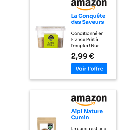
La Conquête
des Saveurs
Cumin Moulu
Conditionné en
50 g
France Prêt à
l'emploi ! Nos
épices et
2,99 €
aromates sont
rigoureusement
sélectionnés pour
la puissance de
leurs saveurs !
Alpi Nature
Cumin
Graines
Le cumin est une
Moulues