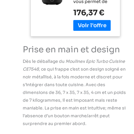
vous permet de
1090 W 10
profiter avec vos
programmes
176,37 €
amis et votre
automatiques
famille pendant
panier vapeur,
que vous cuisinez
Métal, Noir
pour vous :
fonction de
démarrer la
Prise en main et design
cuisson en 12
heures et de
Dès le déballage du
Moulinex Epic Turbo Cuisine
garder au chaud
CE7548
, ce qui frappe c’est son design soigné en
jusqu'à 24 heures
Facile à utiliser,
noir métallisé, à la fois moderne et discret pour
pratique et jusqu'à
s’intégrer dans toute cuisine. Avec des
3 fois plus rapide
dimensions de 36, 7 x 35, 7 x 35, 4 cm et un poids
que les cuissons
de 7 kilogrammes, il est imposant mais reste
traditionnelles :
maniable. La prise en main est intuitive; même si
dorer, ragoûter,
mijoter, cuisson
l’absence d’un bouton marche/arrêt peut
rapide et sous
surprendre au premier abord.
pression, cuisson
à la vapeur