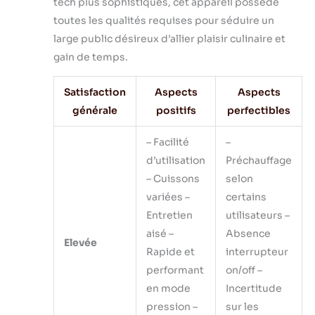
tech plus sophistiqués, cet appareil possède
toutes les qualités requises pour séduire un
large public désireux d’allier plaisir culinaire et
gain de temps.
Satisfaction
Aspects
Aspects
générale
positifs
perfectibles
– Facilité
–
d’utilisation
Préchauffage
– Cuissons
selon
variées –
certains
Entretien
utilisateurs –
aisé –
Absence
Elevée
Rapide et
interrupteur
performant
on/off –
en mode
Incertitude
pression –
sur les