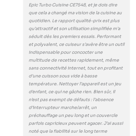
l'utilisateur
Epic Turbo Cuisine CE7548, et je dois dire
pendant la cuisson
que cela a changé ma vision de la cuisine au
pour éviter les
quotidien. Le rapport qualité-prix est plus
brûlures Évitez le
contact avec la
qu’attractif et son utilisation simplifiée m’a
vapeur grâce au
séduit dès les premiers essais. Performant
système de
et polyvalent, ce cuiseur s’avère être un outil
libération de
indispensable pour concocter une
pression sécurisé
et à la fermeture
multitude de recettes rapidement, même
hermétique de la
sans connectivité internet, tout en profitant
marmite Cuisson
d’une cuisson sous vide à basse
et nettoyage
température. Nettoyer l’appareil est un jeu
faciles avec son
revêtement anti-
d’enfant, ce qui ne gâche rien. Bien sûr, il
adhérent durable
n’est pas exempt de défauts : l’absence
Le panier à vapeur,
d’interrupteur marche/arrêt, un
la tasse à mesurer,
préchauffage un peu long et un couvercle
la cuillère à riz et la
parfois capricieux peuvent agacer. J’ai aussi
louche peuvent
être retirés et
noté que la fiabilité sur le long terme