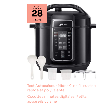
livré avec un magnifique
livre de recettes imprimé
Août
en couleur et en
28
plusieurs langues (dont
le français) pour ne
2024
jamais manquer
d'inspiration. Le pack
comprend également : 1x
verre doseur, 1x cuillère à
riz, 1x cuve antiadhésive
et 1x câble
d'alimentation de 1m.
Garantie 2 ans incluse.
Test Autocuiseur Midea 9-en-1 : cuisine
rapide et polyvalente
Cocottes minutes digitales
,
Petits
appareils cuisine