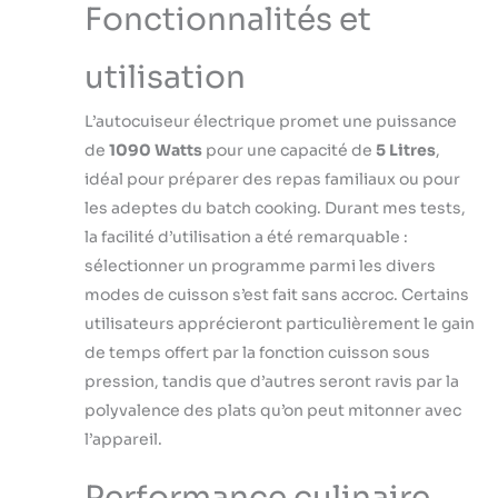
Fonctionnalités et
Entièrement sûre
avec ses 12
systèmes de
utilisation
protection
assurant la
L’autocuiseur électrique promet une puissance
sécurité de
de
1090 Watts
pour une capacité de
5 Litres
,
l'utilisateur
idéal pour préparer des repas familiaux ou pour
pendant la cuisson
pour éviter les
les adeptes du batch cooking. Durant mes tests,
brûlures Évitez le
la facilité d’utilisation a été remarquable :
contact avec la
sélectionner un programme parmi les divers
vapeur grâce au
modes de cuisson s’est fait sans accroc. Certains
système de
utilisateurs apprécieront particulièrement le gain
libération de
pression sécurisé
de temps offert par la fonction cuisson sous
et à la fermeture
pression, tandis que d’autres seront ravis par la
hermétique de la
polyvalence des plats qu’on peut mitonner avec
marmite Cuisson
l’appareil.
et nettoyage
faciles avec son
revêtement anti-
Performance culinaire