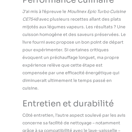
adhérent durable
Le panier à vapeur,
J’ai mis à l’épreuve le
Moulinex Epic Turbo Cuisine
la tasse à mesurer,
CE7548
avec plusieurs recettes allant des plats
la cuillère à riz et la
mijotés aux légumes vapeurs. Les résultats ? Une
louche peuvent
être retirés et
cuisson homogène et des saveurs préservées. Le
lavés au lave-
livre fourni avec propose un bon point de départ
vaisselle
pour expérimenter. Si certaines critiques
évoquent un préchauffage longuet, ma propre
expérience relève que cette étape est
compensée par une efficacité énergétique qui
diminuerait ultimement le temps passé en
cuisine.
Entretien et durabilité
Côté entretien, l’autre aspect soulevé par les avis
concerne sa facilité de nettoyage – notamment
grâce à sa compatibilité avec le lave-vaisselle –