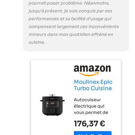
lavés au lave-
pourrait poser problème. Néanmoins,
vaisselle
jusqu’à présent, je suis conquis par ses
performances et sa facilité d’usage qui
compensent largement ces inconvénients
mineurs dans mon quotidien effréné en
cuisine.
Moulinex Epic
Turbo Cuisine
CE7548
Autocuiseur
Autocuiseur
électrique qui
électrique
vous permet de
1090 W 10
profiter avec vos
programmes
176,37 €
amis et votre
automatiques
famille pendant
panier vapeur,