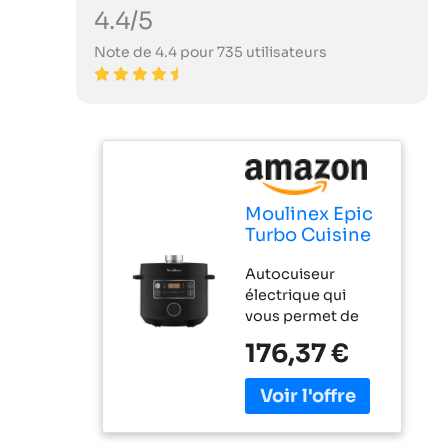
4.4/5
Note de 4.4 pour 735 utilisateurs
Moulinex Epic
Turbo Cuisine
CE7548
Autocuiseur
Autocuiseur
électrique qui
électrique
vous permet de
1090 W 10
profiter avec vos
programmes
176,37 €
amis et votre
automatiques
famille pendant
panier vapeur,
que vous cuisinez
Métal, Noir
pour vous :
fonction de