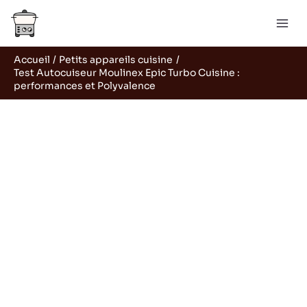
Aller
R
au
e
contenu
c
Accueil
Petits appareils cuisine
h
Test Autocuiseur Moulinex Epic Turbo Cuisine :
e
performances et Polyvalence
r
c
h
e
r