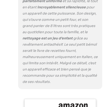
parfaitement uniforme
et sa rapidité, le tout
sécurité contre
en étant
incroyablement silencieuse
pour
l’ouverture
un appareil de cette puissance. Son design,
accidentelle :
empêche
qui s’ouvre comme un petit four, et son
l’extraction
grand panier de 8 litres sont très pratiques
involontaire du
au quotidien pour toute la famille, et le
panier pendant la
nettoyage est un jeu d’enfant
grâce au
cuisson, pour plus
revêtement antiadhésif. Le seul petit bémol
de sécurité.
Température
serait le livre de recettes fourni,
réglable de 80 °C à
malheureusement uniquement en italien, ce
200 °C avec
qui limite son intérêt. Malgré ce détail, c’est
minuteur de 60
un appareil efficace et bien pensé que je
minutes : grande
flexibilité pour
recommande pour sa simplicité et la qualité
s’adapter à toutes
de ses résultats.
les recettes, des
plus délicates aux
plus
croustillantes.