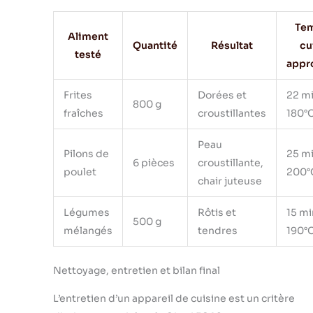
Te
Aliment
Quantité
Résultat
cu
testé
appr
Frites
Dorées et
22 mi
800 g
fraîches
croustillantes
180°
Peau
Pilons de
25 mi
6 pièces
croustillante,
poulet
200°
chair juteuse
Légumes
Rôtis et
15 mi
500 g
mélangés
tendres
190°
Nettoyage, entretien et bilan final
L’entretien d’un appareil de cuisine est un critère