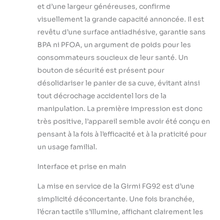
et d’une largeur généreuses, confirme
flexibilité pour
s’adapter à toutes
visuellement la grande capacité annoncée. Il est
les recettes, des
revêtu d’une surface antiadhésive, garantie sans
plus délicates aux
BPA ni PFOA, un argument de poids pour les
plus
consommateurs soucieux de leur santé. Un
croustillantes.
bouton de sécurité est présent pour
désolidariser le panier de sa cuve, évitant ainsi
tout décrochage accidentel lors de la
manipulation. La première impression est donc
très positive, l’appareil semble avoir été conçu en
pensant à la fois à l’efficacité et à la praticité pour
un usage familial.
Interface et prise en main
La mise en service de la Girmi FG92 est d’une
simplicité déconcertante. Une fois branchée,
l’écran tactile s’illumine, affichant clairement les