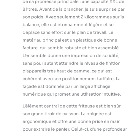
nettoyer. Sa large
de sa promesse principale : une capacité XXL de
surface permet de
8 litres. Avant de la brancher, je suis surprise par
disposer les
son poids. Avec seulement 2 kilogrammes sur la
ingrédients sans
balance, elle est étonnamment légère et se
les superposer,
pour une cuisson
déplace sans effort sur le plan de travail. Le
plus régulière.
matériau principal est un plastique de bonne
Bouton de
facture, qui semble robuste et bien assemblé.
sécurité contre
L’ensemble donne une impression de solidité,
l’ouverture
accidentelle :
sans pour autant atteindre le niveau de finition
empêche
d’appareils très haut de gamme, ce qui est
l’extraction
cohérent avec son positionnement tarifaire. La
involontaire du
façade est dominée par un large affichage
panier pendant la
cuisson, pour plus
numérique qui promet une utilisation intuitive.
de sécurité.
Température
L’élément central de cette friteuse est bien sûr
réglable de 80 °C à
son grand tiroir de cuisson. La poignée est
200 °C avec
ergonomique et offre une bonne prise en main
minuteur de 60
pour extraire le panier. Celui-ci, d’une profondeur
minutes : grande