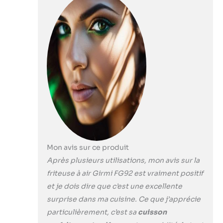
litres : permet de
de recettes
cuire jusqu’à
inclus
2000 g en une
seule fois – idéale
pour les familles
ou pour préparer
plusieurs portions
en un seul cycle.
Panier spacieux
avec poignée,
revêtement
antiadhésif: facile à
retirer même à
chaud et simple à
Mon avis sur ce produit
nettoyer. Sa large
surface permet de
Après plusieurs utilisations, mon avis sur la
disposer les
friteuse à air Girmi FG92 est vraiment positif
ingrédients sans
et je dois dire que c’est une excellente
les superposer,
surprise dans ma cuisine. Ce que j’apprécie
pour une cuisson
plus régulière.
particulièrement, c’est sa
cuisson
Bouton de