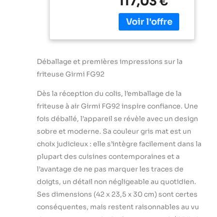
117,03 €
rapide et une
antiadhésif,
cuisson
Affichage
homogène, pour
numérique
des résultats
avec 7
réussis en un
programmes,
temps réduit.
Bouton de
Déballage et premières impressions sur la
Capacité de 8
sécurité, Livre
friteuse Girmi FG92
litres : permet de
de recettes
cuire jusqu’à
inclus
Dès la réception du colis, l’emballage de la
2000 g en une
seule fois – idéale
friteuse à air Girmi FG92 inspire confiance. Une
pour les familles
fois déballé, l’appareil se révèle avec un design
ou pour préparer
sobre et moderne. Sa couleur gris mat est un
plusieurs portions
choix judicieux : elle s’intègre facilement dans la
en un seul cycle.
Panier spacieux
plupart des cuisines contemporaines et a
avec poignée,
l’avantage de ne pas marquer les traces de
revêtement
doigts, un détail non négligeable au quotidien.
antiadhésif: facile à
Ses dimensions (42 x 23,5 x 30 cm) sont certes
retirer même à
chaud et simple à
conséquentes, mais restent raisonnables au vu