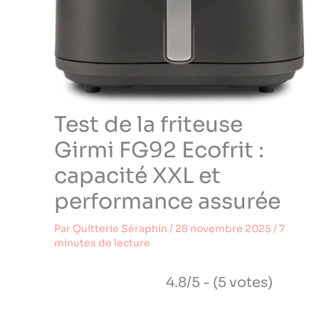
Test de la friteuse
Girmi FG92 Ecofrit :
capacité XXL et
performance assurée
Par
Quitterie Séraphin
/
28 novembre 2025
/
7
minutes de lecture
4.8/5 - (5 votes)