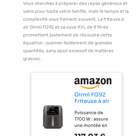
Vous cherchez à préparer des repas généreux et
sains pour toute votre famille, mais le temps et la
complexité vous freinent souvent. La friteuse à
air Girmi FG92 et sa cuve XXL de 8 litres
promettent justement de résoudre cette
équation : cuisiner facilement de grandes
quantités, sans ajout excessif de matières
grasses.
Girmi FG92
Friteuse à air
Ecofrit Deep,
Puissance de
capacité XXL 8
1700 W : assure
litres, 1700W,
une montée en
BPA-PFOA
température
Safe, récipient