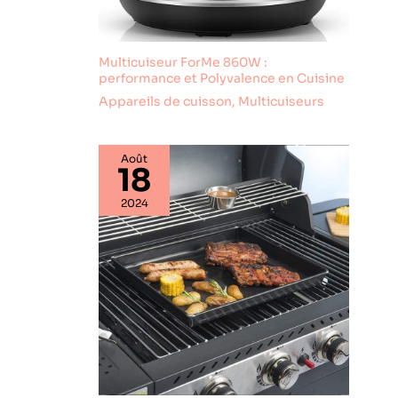
Multicuiseur ForMe 860W :
performance et Polyvalence en Cuisine
Appareils de cuisson
,
Multicuiseurs
Août
18
2024