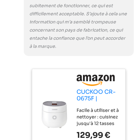
tasses, complet
subitement de fonctionner, ce qui est
avec une spatule à
difficilement acceptable. S’ajoute à cela une
riz et une tasse à
information qui m’a semblé trompeuse
mesurer pour une
utilisation facile.
concernant son pays de fabrication, ce qui
Parfait pour
entache la confiance que l’on peut accorder
cuisiner de grands
à la marque.
lots pour les
réunions ou les
repas quotidiens.
Idéal pour les
familles occupées
: regorgeant de
fonctionnalités
CUCKOO CR-
utiles telles que le
0675F |
riz blanc rapide et
Cuiseur à riz
un réglage de la
Facile à utiliser et à
Micom de 6
minuterie + un
nettoyer : cuisinez
tasses (non
mode de
jusqu'à 12 tasses
cuit) | 13
chauffage, cette
de riz avec facilité
options de
129,99 €
casserole à riz
avec ce cuiseur à
menu : quinoa,