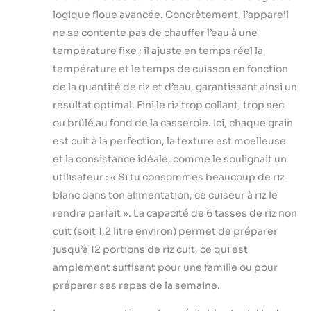
réunions ou les
logique floue avancée. Concrètement, l’appareil
repas quotidiens.
ne se contente pas de chauffer l’eau à une
Idéal pour les
température fixe ; il ajuste en temps réel la
familles occupées
: regorgeant de
température et le temps de cuisson en fonction
fonctionnalités
de la quantité de riz et d’eau, garantissant ainsi un
utiles telles que le
résultat optimal. Fini le riz trop collant, trop sec
riz blanc rapide et
ou brûlé au fond de la casserole. Ici, chaque grain
un réglage de la
minuterie + un
est cuit à la perfection, la texture est moelleuse
mode de
et la consistance idéale, comme le soulignait un
chauffage, cette
utilisateur : « Si tu consommes beaucoup de riz
casserole à riz
blanc dans ton alimentation, ce cuiseur à riz le
garantit que votre
rendra parfait ». La capacité de 6 tasses de riz non
nourriture est
prête lorsque vous
cuit (soit 1,2 litre environ) permet de préparer
l'êtes. Parfait pour
jusqu’à 12 portions de riz cuit, ce qui est
les personnes
amplement suffisant pour une famille ou pour
occupées ou les
préparer ses repas de la semaine.
familles en
déplacement.