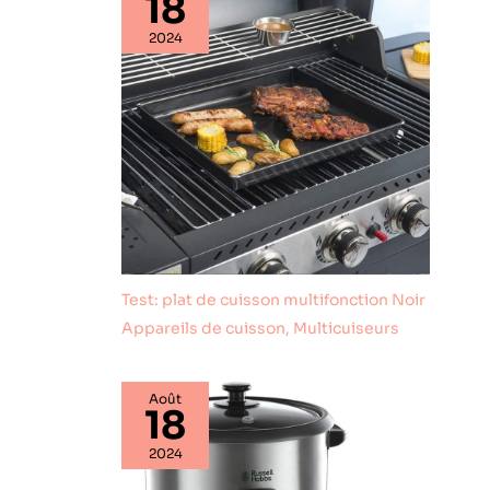
18
minimum d'effort.
2024
Test: plat de cuisson multifonction Noir
Appareils de cuisson
,
Multicuiseurs
Août
18
2024