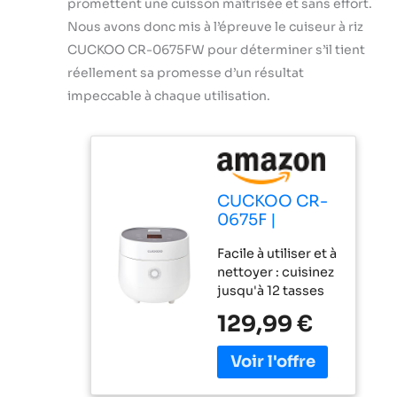
promettent une cuisson maîtrisée et sans effort.
Nous avons donc mis à l’épreuve le cuiseur à riz
CUCKOO CR-0675FW pour déterminer s’il tient
réellement sa promesse d’un résultat
impeccable à chaque utilisation.
CUCKOO CR-
0675F |
Cuiseur à riz
Facile à utiliser et à
Micom de 6
nettoyer : cuisinez
tasses (non
jusqu'à 12 tasses
cuit) | 13
de riz avec facilité
options de
129,99 €
avec ce cuiseur à
menu : quinoa,
riz coréen. Les
flocons
caractéristiques
d'avoine, riz
comprennent un
brun et plus