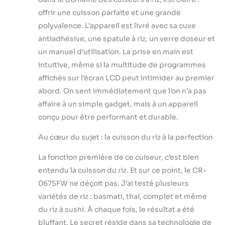
commandes
offrir une cuisson parfaite et une grande
faciles à utiliser,
polyvalence. L’appareil est livré avec sa cuve
vous pouvez
antiadhésive, une spatule à riz, un verre doseur et
profiter d'une
un manuel d’utilisation. La prise en main est
large gamme de
plats, parfaits pour
intuitive, même si la multitude de programmes
tous les amateurs
affichés sur l’écran LCD peut intimider au premier
de riz. Cuisson
abord. On sent immédiatement que l’on n’a pas
jusqu'à 12 tasses
affaire à un simple gadget, mais à un appareil
de riz : ce cuiseur à
riz asiatique offre
conçu pour être performant et durable.
une capacité de 6
tasses crues/12
Au cœur du sujet : la cuisson du riz à la perfection
tasses, complet
La fonction première de ce cuiseur, c’est bien
avec une spatule à
riz et une tasse à
entendu la cuisson du riz. Et sur ce point, le CR-
mesurer pour une
0675FW ne déçoit pas. J’ai testé plusieurs
utilisation facile.
variétés de riz : basmati, thaï, complet et même
Parfait pour
du riz à sushi. À chaque fois, le résultat a été
cuisiner de grands
lots pour les
bluffant. Le secret réside dans sa technologie de