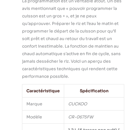
La programmation est un véritable atout. Un des
Cuisine simple :
équipée de la
avis mentionnait que « pouvoir programmer la
technologie Fuzzy
cuisson est un gros + », et je ne peux
Logic, notre
qu’approuver. Préparer le riz et l’eau le matin et
cuiseur à riz
programmer le départ de la cuisson pour qu’il
CUCKOO garantit
un riz parfaitement
soit prêt et chaud au retour du travail est un
cuit à chaque fois.
confort inestimable. La fonction de maintien au
Réglez
chaud automatique s’active en fin de cycle, sans
automatiquement
jamais dessécher le riz. Voici un aperçu des
le temps de
caractéristiques techniques qui rendent cette
cuisson et la
température pour
performance possible.
garantir que votre
riz ne brûle jamais,
Caractéristique
Spécification
offrant des
résultats
Marque
CUCKOO
supérieurs avec un
minimum d'effort.
Modèle
CR-0675FW
1,2 L (6 tasses non cuit) /