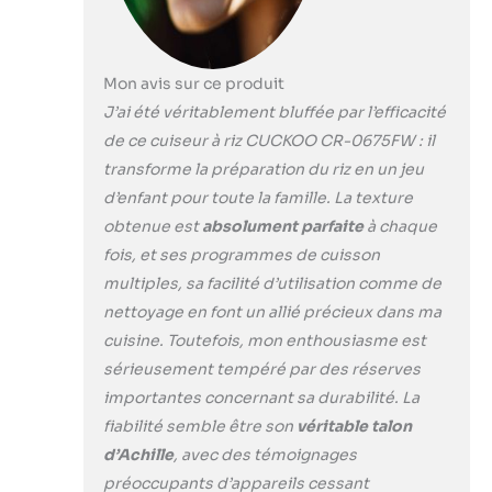
préparer, du riz
blanc gluant au riz
brun, à l'avoine et
Mon avis sur ce produit
même à la
nourriture pour
J’ai été véritablement bluffée par l’efficacité
bébé. Avec des
de ce cuiseur à riz CUCKOO CR-0675FW : il
réglages réglables
transforme la préparation du riz en un jeu
et des
d’enfant pour toute la famille. La texture
commandes
faciles à utiliser,
obtenue est
absolument parfaite
à chaque
vous pouvez
fois, et ses programmes de cuisson
profiter d'une
multiples, sa facilité d’utilisation comme de
large gamme de
nettoyage en font un allié précieux dans ma
plats, parfaits pour
tous les amateurs
cuisine. Toutefois, mon enthousiasme est
de riz. Cuisson
sérieusement tempéré par des réserves
jusqu'à 12 tasses
importantes concernant sa durabilité. La
de riz : ce cuiseur à
fiabilité semble être son
véritable talon
riz asiatique offre
d’Achille
, avec des témoignages
une capacité de 6
tasses crues/12
préoccupants d’appareils cessant