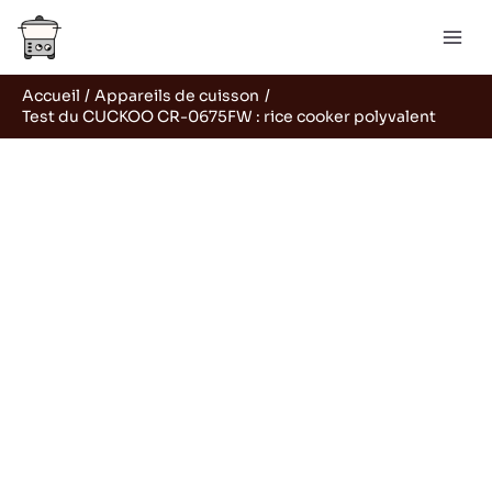
Aller
R
au
e
contenu
c
Accueil
Appareils de cuisson
h
Test du CUCKOO CR-0675FW : rice cooker polyvalent
e
r
c
h
e
r