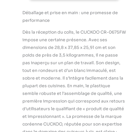
réglage
encore, écran
autonettoyant,
tactile, pot
Déballage et prise en main : une promesse de
une casserole
intérieur anti-
performance
antiadhésive et un
adhésif | Blanc
couvercle
Dès la réception du colis, le CUCKOO CR-0675FW
amovible pour une
préparation et un
impose une certaine présence. Avec ses
nettoyage sans
dimensions de 28,8 x 37,85 x 25,91 cm et son
tracas. Options de
poids de près de 3,5 kilogrammes, il ne passe
cuisson
pas inaperçu sur un plan de travail. Son design,
polyvalentes : ce
petit cuiseur à riz
tout en rondeurs et d’un blanc immaculé, est
électrique vous
sobre et moderne. Il s’intègre facilement dans la
permet de tout
plupart des cuisines. En main, le plastique
préparer, du riz
semble robuste et l’assemblage de qualité, une
blanc gluant au riz
brun, à l'avoine et
première impression qui correspond aux retours
même à la
d’utilisateurs le qualifiant de « produit de qualité
nourriture pour
et impressionnant ». La promesse de la marque
bébé. Avec des
coréenne CUCKOO, réputée pour son expertise
réglages réglables
dans le domaine des cuiseurs à riz, est claire :
et des