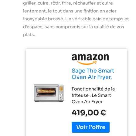
griller, cuire, rôtir, frire, réchauffer et cuire
lentement, le tout dans une finition en acier
inoxydable brossé. Un véritable gain de temps et
d’espace, sans compromis sur la qualité de vos
plats.
Sage The Smart
Oven Air Fryer,
Acier Inoxydable
Fonctionnalité de la
Brossé
friteuse : Le Smart
Oven Air Fryer
dispose d'un réglage
419,00 €
dédié à la cuisson à la
friteuse, qui permet
de réaliser des délices
croustillants sans