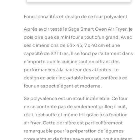
culpabilité, tels que
des frites et les plats
Fonctionnalités et design de ce four polyvalent
préférés de la famille
Système Element iQ :
Après avoir testé le Sage Smart Oven Air Fryer, je
Des algorithmes
intelligents assurent
dois dire que ce mini four a tout d’un grand. Avec
des environnements
ses dimensions de 63 x 45, 7 x 40 cm et une
de cuisson optimaux.
capacité de 22 litres, il se fond parfaitement dans
La détection et le
n’importe quelle cuisine tout en offrant des
contrôle numérique
de la température PID
performances à la hauteur des attentes. Le
éliminent les points
design en acier inoxydable brossé confère à ce
froids, garantissant
four un aspect élégant et moderne.
une cuisson précise et
homogène Cuisson
Sa polyvalence est un atout indéniable. Ce four
polyvalente : Avec 10
ne se contente pas de seulement griller; il cuit,
fonctions de cuisson,
rôtit, réchauffe et même frit grâce à sa fonction
dont Toast, Crumpet,
Grill, Bake, Roast,
air fryer. Cette dernière est particulièrement
Warm, Pizza, Airfry,
remarquable pour la préparation de légumes
Reheat et Slow Cook,
croquants et de frites savoureuses, tout en étant