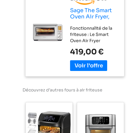
Sage The Smart
Oven Air Fryer,
Acier Inoxydable
Fonctionnalité de la
Brossé
friteuse : Le Smart
Oven Air Fryer
dispose d'un réglage
419,00 €
dédié à la cuisson à la
friteuse, qui permet
de réaliser des délices
croustillants sans
culpabilité, tels que
des frites et les plats
Découvrez d’autres fours à air friteuse
préférés de la famille
Système Element iQ :
Des algorithmes
intelligents assurent
des environnements
de cuisson optimaux.
La détection et le