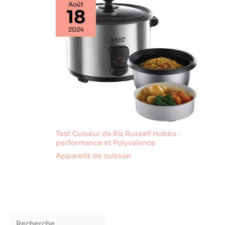
éviter les brûlures au
Août
cas anormal. Le filet de
18
protection de l'anneau
chauffant empêche les
2024
corps étrangers de
pénétrer.
Test Cuiseur de Riz Russell Hobbs :
performance et Polyvalence
Appareils de cuisson