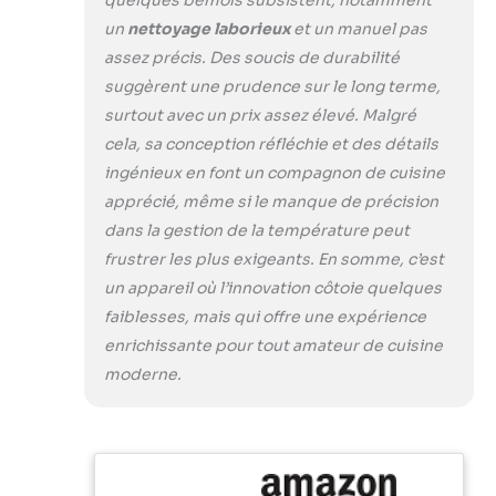
et la super convection
offre un flux d'air
un
nettoyage laborieux
et un manuel pas
extrême, idéal pour
assez précis. Des soucis de durabilité
les fritures à l'air libre
suggèrent une prudence sur le long terme,
Écran LCD et éclairage
surtout avec un prix assez élevé. Malgré
intérieur du four :
L'écran LCD permet
cela, sa conception réfléchie et des détails
d'accéder facilement
ingénieux en font un compagnon de cuisine
aux fonctionnalités
apprécié, même si le manque de précision
intelligentes, en
dans la gestion de la température peut
indiquant la fin du
préchauffage et le
frustrer les plus exigeants. En somme, c’est
décompte du temps
un appareil où l’innovation côtoie quelques
de cuisson
faiblesses, mais qui offre une expérience
enrichissante pour tout amateur de cuisine
moderne.