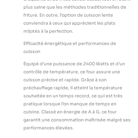
il couvre un large
plus saine que les méthodes traditionnelles de
éventail de besoins
culinaires.Grillez
friture. En outre, l’option de cuisson lente
jusqu'à 6 tranches ou
conviendra à ceux qui apprécient les plats
rôtissez un poulet
mijotés à la perfection.
sans effort
Convection à deux
Efficacité énergétique et performances de
vitesses : La
cuisson
convection peut
réduire le temps de
Équipé d’une puissance de 2400 Watts et d’un
cuisson jusqu'à 30 %,
contrôle de température, ce four assure une
et la super convection
offre un flux d'air
cuisson précise et rapide. Grâce à son
extrême, idéal pour
préchauffage rapide, il atteint la température
les fritures à l'air libre
souhaitée en un temps record, ce qui est très
Écran LCD et éclairage
pratique lorsque l’on manque de temps en
intérieur du four :
L'écran LCD permet
cuisine. Classé en énergie de A à G, ce four
d'accéder facilement
garantit une consommation maîtrisée malgré ses
aux fonctionnalités
performances élevées.
intelligentes, en
indiquant la fin du