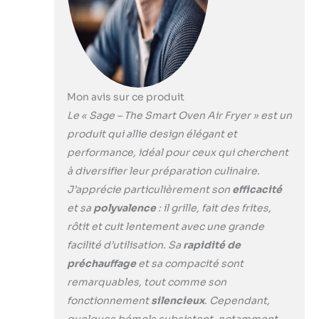
éliminent les points
froids, garantissant
une cuisson précise et
homogène Cuisson
polyvalente : Avec 10
fonctions de cuisson,
dont Toast, Crumpet,
Mon avis sur ce produit
Grill, Bake, Roast,
Le « Sage – The Smart Oven Air Fryer » est un
Warm, Pizza, Airfry,
produit qui allie design élégant et
Reheat et Slow Cook,
performance, idéal pour ceux qui cherchent
il couvre un large
éventail de besoins
à diversifier leur préparation culinaire.
culinaires.Grillez
J’apprécie particulièrement son
efficacité
jusqu'à 6 tranches ou
et sa
polyvalence
: il grille, fait des frites,
rôtissez un poulet
rôtit et cuit lentement avec une grande
sans effort
facilité d’utilisation. Sa
rapidité de
Convection à deux
vitesses : La
préchauffage
et sa compacité sont
convection peut
remarquables, tout comme son
réduire le temps de
fonctionnement
silencieux
. Cependant,
cuisson jusqu'à 30 %,
quelques bémols subsistent, notamment