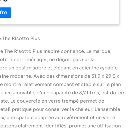
erole, ce qui est idéal pour les viandes et les légumes
isiner et servir : Comprend un bol revêtu de céramique
i PFOA qui sert également de plat de service, ce qui
ettoyage Fonction de maintien au chaud : Maintient
ment les aliments au chaud après la cuisson, pour que
oient prêts à tout moment Accessoires complets : Livré
teau vapeur en acier inoxydable, une tasse à mesurer et
 The Risotto Plus
e de service pour une préparation complète des repas
ge The Risotto Plus inspire confiance. La marque,
etit électroménager, ne déçoit pas sur la
bore un design sobre et élégant en acier inoxydable
isine moderne. Avec des dimensions de 31,9 x 29,5 x
se montre relativement compact et stable sur le plan
a cuve amovible, d’une capacité de 3,7 litres, est dotée
uste. Le couvercle en verre trempé permet de
n détail pratique pour conserver la chaleur. L’ensemble
x, une spatule adaptée au revêtement et un verre
outons clairement identifiés, promet une utilisation