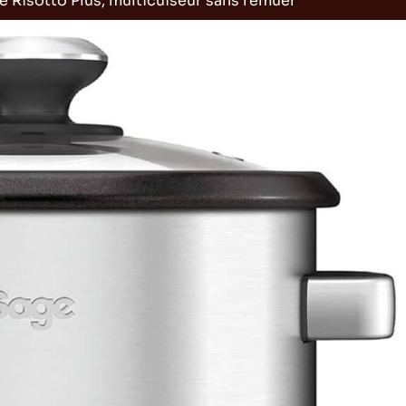
he Risotto Plus, multicuiseur sans remuer