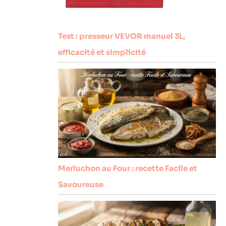
Test : presseur VEVOR manuel 3L,
efficacité et simplicité
Merluchon au Four : recette Facile et
Savoureuse