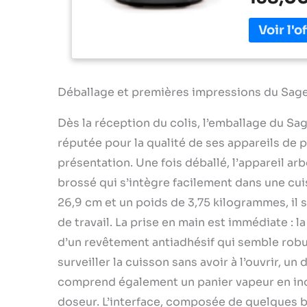
dans la cass
Bol pour cu
sans PTFE n
réduit le n
automatique
les repas s
avec un pla
Déballage et premières impressions du Sage
une cuillèr
Dès la réception du colis, l’emballage du Sa
réputée pour la qualité de ses appareils de p
présentation. Une fois déballé, l’appareil ar
brossé qui s’intègre facilement dans une cu
26,9 cm et un poids de 3,75 kilogrammes, il 
de travail. La prise en main est immédiate : l
d’un revêtement antiadhésif qui semble rob
surveiller la cuisson sans avoir à l’ouvrir, u
comprend également un panier vapeur en ino
doseur. L’interface, composée de quelques b