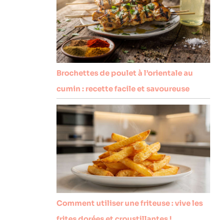
Brochettes de poulet à l’orientale au
cumin : recette facile et savoureuse
Comment utiliser une friteuse : vive les
frites dorées et croustillantes !