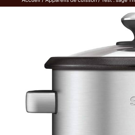
Accueil
Appareils de cuisson
Test : sage T