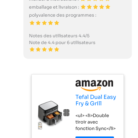
emballage et livraison :
polyvalence des programmes :
Notes des utilisateurs 4.4/5
Note de 4.4 pour 6 utilisateurs
Tefal Dual Easy
Fry & Grill
Ey905b
<ul> <li>Double
Doppel 8,3 L
tiroir avec
Eigenst?ndig
fonction Sync</li>
2700 W Hei?
<li>Grande
luftfritteuse