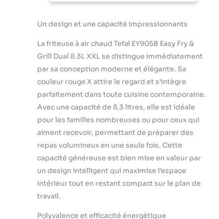
<li>8 programmes
automatiques
dont fonction
Un design et une capacité impressionnants
grill</li>
La friteuse à air chaud Tefal EY905B Easy Fry &
<li>Économie
d'énergie jusqu'à
Grill Dual 8.3L XXL se distingue immédiatement
70 %</li>
par sa conception moderne et élégante. Sa
<li>Produit
couleur rouge X attire le regard et s’intègre
réparable pendant
parfaitement dans toute cuisine contemporaine.
15 ans</li> </ul>
Avec une capacité de 8,3 litres, elle est idéale
pour les familles nombreuses ou pour ceux qui
aiment recevoir, permettant de préparer des
repas volumineux en une seule fois. Cette
capacité généreuse est bien mise en valeur par
un design intelligent qui maximise l’espace
intérieur tout en restant compact sur le plan de
travail.
Polyvalence et efficacité énergétique