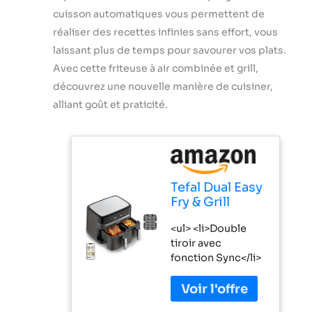
cuisson automatiques vous permettent de
réaliser des recettes infinies sans effort, vous
laissant plus de temps pour savourer vos plats.
Avec cette friteuse à air combinée et grill,
découvrez une nouvelle manière de cuisiner,
alliant goût et praticité.
Tefal Dual Easy
Fry & Grill
Ey905b
<ul> <li>Double
Doppel 8,3 L
tiroir avec
Eigenst?ndig
fonction Sync</li>
2700 W Hei?
<li>Grande
luftfritteuse
capacité jusqu'à 6
Grau (ey905b)
personnes</li>