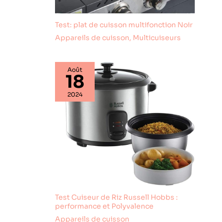
cet appareil est le choix
airfryer xxl par
excellence.
Test: plat de cuisson multifonction Noir
Appareils de cuisson
,
Multicuiseurs
Août
18
2024
Test Cuiseur de Riz Russell Hobbs :
performance et Polyvalence
Appareils de cuisson