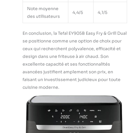
Note moyenne
4,4/5
4,1/5
des utilisateurs
En conclusion, la Tefal EY905B Easy Fry & Grill Dual
se positionne comme une option de choix pour
ceux qui recherchent polyvalence, efficacité et
design dans une friteuse à air chaud. Son
excellente capacité et ses fonctionnalités
avancées justifient amplement son prix, en
faisant un investissement judicieux pour toute
cuisine moderne.