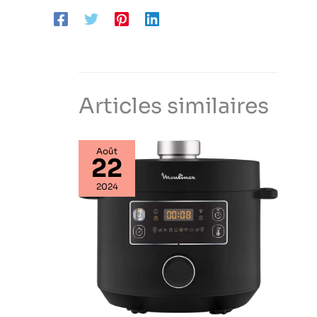
automatique
programmable. Inclut
une plate-forme en
acier inoxydable ainsi
qu’un couvercle
secondaire amovible
transparent.
Articles similaires
Août
22
2024