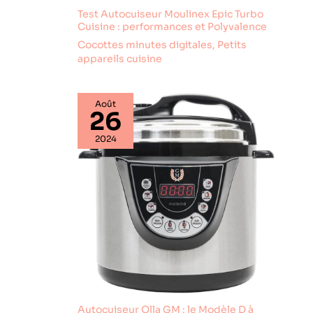
Test Autocuiseur Moulinex Epic Turbo
Cuisine : performances et Polyvalence
Cocottes minutes digitales
,
Petits
appareils cuisine
Août
26
2024
Autocuiseur Olla GM : le Modèle D à