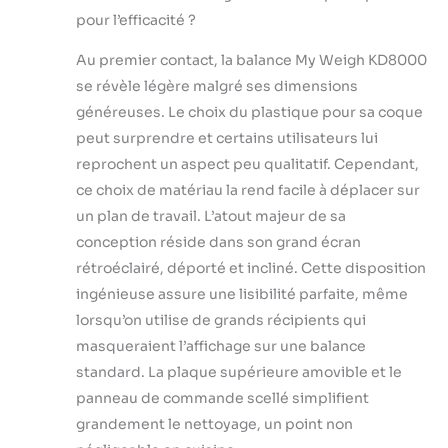
automatique
pour l’efficacité ?
programmable.
Inclut une plate-
Au premier contact, la balance My Weigh KD8000
forme en acier
se révèle légère malgré ses dimensions
inoxydable ainsi
qu’un couvercle
généreuses. Le choix du plastique pour sa coque
secondaire
peut surprendre et certains utilisateurs lui
amovible
reprochent un aspect peu qualitatif. Cependant,
transparent.
ce choix de matériau la rend facile à déplacer sur
un plan de travail. L’atout majeur de sa
conception réside dans son grand écran
rétroéclairé, déporté et incliné. Cette disposition
ingénieuse assure une lisibilité parfaite, même
lorsqu’on utilise de grands récipients qui
masqueraient l’affichage sur une balance
standard. La plaque supérieure amovible et le
panneau de commande scellé simplifient
grandement le nettoyage, un point non