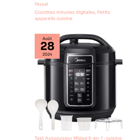
l’essai
Cocottes minutes digitales
,
Petits
appareils cuisine
Août
28
2024
Test Autocuiseur Midea 9-en-1 : cuisine