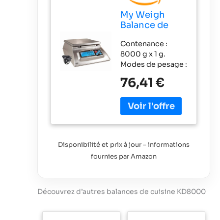
My Weigh
Balance de
cuisine
Contenance :
KD8000 avec
8000 g x 1 g.
pourcentages,
Modes de pesage :
EU Adaptor
g, lb:oz, oz, kg, lb.
76,41 €
Alimenté par trois
piles AA (fournies)
ou adaptateurs
alternatif UK ou EU
en option.
Comprend la
Disponibilité et prix à jour – informations
célèbre fonction
fournies par Amazon
de pourcentages
des balances My
Weigh et la
fonction d’arrêt
Découvrez d’autres balances de cuisine KD8000
automatique
programmable.
Inclut une plate-