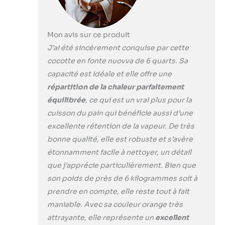
résiste à la rouille et
aux rayures, assurant
que votre pot reste en
parfait état pendant
Mon avis sur ce produit
des années. La finition
J’ai été sincèrement conquise par cette
émaillée lisse rend le
cocotte en fonte nuovva de 6 quarts. Sa
nettoyage sans effort
capacité est idéale et elle offre une
Parfait pour la cuisson
du pain : notre
répartition de la chaleur parfaitement
casserole à pain
équilibrée
, ce qui est un vrai plus pour la
émaillée avec
cuisson du pain qui bénéficie aussi d’une
couvercle est conçue
excellente rétention de la vapeur. De très
pour créer
bonne qualité, elle est robuste et s’avère
l'environnement idéal
pour la cuisson,
étonnamment facile à nettoyer, un détail
assurant une
que j’apprécie particulièrement. Bien que
répartition homogène
son poids de près de 6 kilogrammes soit à
de la chaleur. Le
prendre en compte, elle reste tout à fait
couvercle inclus
retient la vapeur,
maniable. Avec sa couleur orange très
donnant à votre pain
attrayante, elle représente un
excellent
une miette humide et