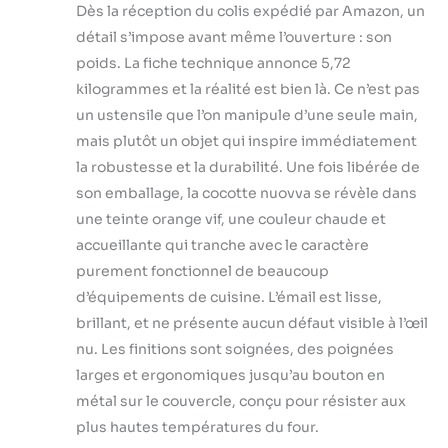
parfaitement cuit
Dès la réception du colis expédié par Amazon, un
Finition émaillée : la
détail s’impose avant même l’ouverture : son
surface émaillée de la
poids. La fiche technique annonce 5,72
cocotte en fonte de
kilogrammes et la réalité est bien là. Ce n’est pas
nuovva est non
réactive, ce qui la rend
un ustensile que l’on manipule d’une seule main,
sans danger pour tous
mais plutôt un objet qui inspire immédiatement
les types de pâte et
la robustesse et la durabilité. Une fois libérée de
d'ingrédients. Il
son emballage, la cocotte nuovva se révèle dans
résiste à la rouille et
une teinte orange vif, une couleur chaude et
aux rayures, assurant
que votre pot reste en
accueillante qui tranche avec le caractère
parfait état pendant
purement fonctionnel de beaucoup
des années. La finition
d’équipements de cuisine. L’émail est lisse,
émaillée lisse rend le
brillant, et ne présente aucun défaut visible à l’œil
nettoyage sans effort
Parfait pour la cuisson
nu. Les finitions sont soignées, des poignées
du pain : notre
larges et ergonomiques jusqu’au bouton en
casserole à pain
métal sur le couvercle, conçu pour résister aux
émaillée avec
plus hautes températures du four.
couvercle est conçue