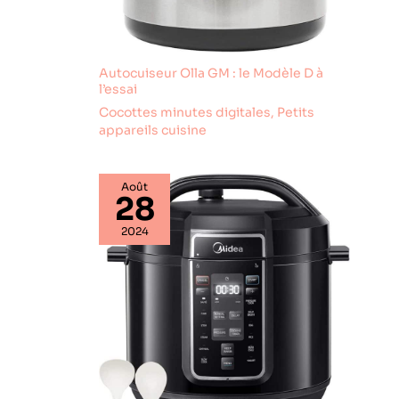
une touche pratique au
quotidien.
Autocuiseur Olla GM : le Modèle D à
l’essai
Cocottes minutes digitales
,
Petits
appareils cuisine
Août
28
2024