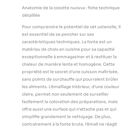
précieux à toute
Anatomie de la cocotte nuovva : fiche technique
cuisine, capable de
détaillée
gérer diverses tâches
culinaires. Que vous
Pour comprendre le potentiel de cet ustensile, il
fassiez un ragoût ou
est essentiel de se pencher sur ses
un rôti, ce pot offre
d'excellents résultats
caractéristiques techniques. La fonte est un
à chaque fois Design
matériau de choix en cuisine pour sa capacité
élégant : le design
exceptionnelle à emmagasiner et à restituer la
élégant et la couleur
chaleur de manière lente et homogène. Cette
orange vif de notre
casserole en fonte
propriété est le secret d’une cuisson maîtrisée,
émaillée avec
sans points de surchauffe qui pourraient brûler
couvercle ajoutent
les aliments. L’émaillage intérieur, d’une couleur
une touche
claire, permet non seulement de surveiller
d'élégance à votre
décoration de cuisine.
facilement la coloration des préparations, mais
Il sert également de
offre aussi une surface qui n’attache pas et qui
belle pièce de service,
simplifie grandement le nettoyage. De plus,
passant facilement du
contrairement à la fonte brute, l’émail ne réagit
four à la table