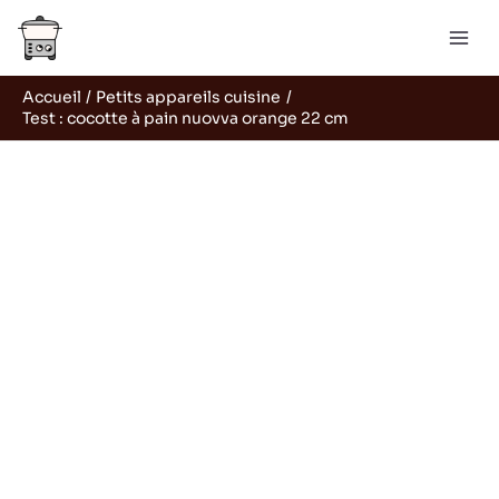
Aller
R
au
e
contenu
c
Accueil
Petits appareils cuisine
h
Test : cocotte à pain nuovva orange 22 cm
e
r
c
h
e
r