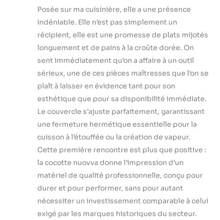
pour créer
Posée sur ma cuisinière, elle a une présence
l'environnement idéal
pour la cuisson,
indéniable. Elle n’est pas simplement un
assurant une
récipient, elle est une promesse de plats mijotés
répartition homogène
longuement et de pains à la croûte dorée. On
de la chaleur. Le
sent immédiatement qu’on a affaire à un outil
couvercle inclus
sérieux, une de ces pièces maîtresses que l’on se
retient la vapeur,
donnant à votre pain
plaît à laisser en évidence tant pour son
une miette humide et
esthétique que pour sa disponibilité immédiate.
une texture
Le couvercle s’ajuste parfaitement, garantissant
délicieuse. Obtenez
une fermeture hermétique essentielle pour la
une délicieuse croûte
dorée à chaque fois
cuisson à l’étouffée ou la création de vapeur.
Polyvalence : la
Cette première rencontre est plus que positive :
casserole à pain en
la cocotte nuovva donne l’impression d’un
fonte de nuovva est
matériel de qualité professionnelle, conçu pour
également parfaite
pour rôtir, ragoût et
durer et pour performer, sans pour autant
une variété d'autres
nécessiter un investissement comparable à celui
méthodes de cuisson,
exigé par les marques historiques du secteur.
ce qui en fait un ajout