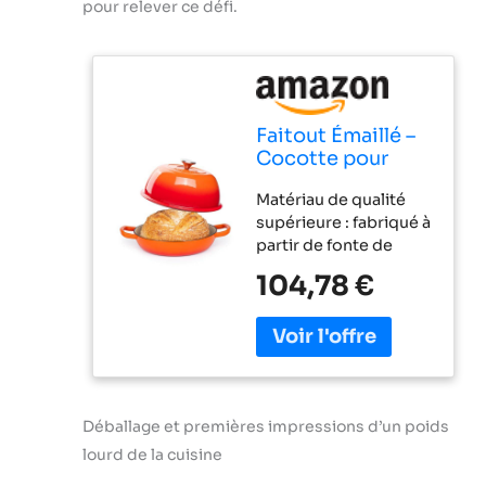
pour relever ce défi.
Faitout Émaillé –
Cocotte pour
Cuisson du Pain
Matériau de qualité
au Levain –
supérieure : fabriqué à
Cocotte à Pain –
partir de fonte de
Orange, 6 Quarts,
haute qualité, notre
22 cm – par
104,78 €
pot à pain garantit une
Nuovva
durabilité supérieure
et une performance
durable. Sa
construction robuste
offre une excellente
Déballage et premières impressions d’un poids
rétention de la
chaleur, essentielle
lourd de la cuisine
pour obtenir un pain