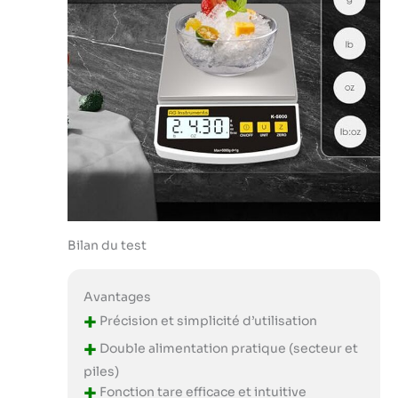
Bilan du test
Avantages
+
Précision et simplicité d’utilisation
+
Double alimentation pratique (secteur et
piles)
+
Fonction tare efficace et intuitive