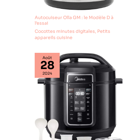
Autocuiseur Olla GM : le Modèle D à
l’essai
Cocottes minutes digitales
,
Petits
appareils cuisine
Août
28
2024