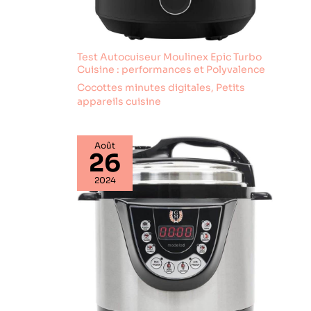
Test Autocuiseur Moulinex Epic Turbo
Cuisine : performances et Polyvalence
Cocottes minutes digitales
,
Petits
appareils cuisine
Août
26
2024