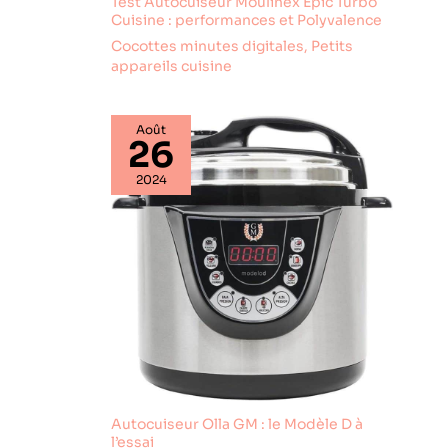
Test Autocuiseur Moulinex Epic Turbo
Cuisine : performances et Polyvalence
Cocottes minutes digitales
,
Petits
appareils cuisine
Août
26
2024
Autocuiseur Olla GM : le Modèle D à
l’essai