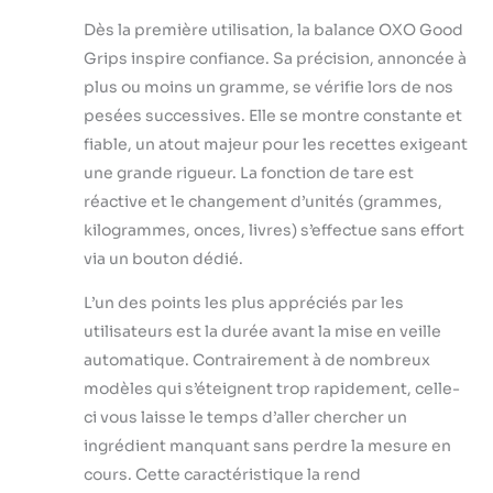
pour tarer la
Dès la première utilisation, la balance OXO Good
balance avant
Grips inspire confiance. Sa précision, annoncée à
d’ajouter les
plus ou moins un gramme, se vérifie lors de nos
autres
ingrédients
pesées successives. Elle se montre constante et
Écran à grands
fiable, un atout majeur pour les recettes exigeant
chiffres faciles à
une grande rigueur. La fonction de tare est
lire, avec rétro-
réactive et le changement d’unités (grammes,
éclairage en
option
kilogrammes, onces, livres) s’effectue sans effort
Compteur
via un bouton dédié.
pratique
indiquant la
L’un des points les plus appréciés par les
capacité
utilisateurs est la durée avant la mise en veille
restante de la
automatique. Contrairement à de nombreux
balance par
rapport à son
modèles qui s’éteignent trop rapidement, celle-
poids de pesée
ci vous laisse le temps d’aller chercher un
maximal
ingrédient manquant sans perdre la mesure en
cours. Cette caractéristique la rend