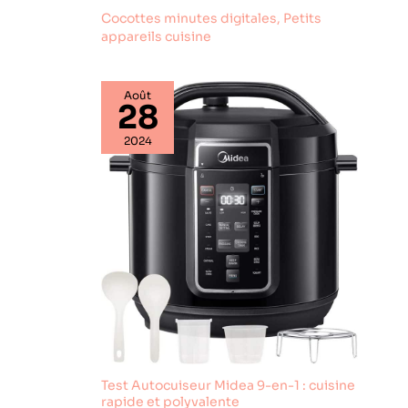
Cocottes minutes digitales
,
Petits
appareils cuisine
Août
28
2024
Test Autocuiseur Midea 9-en-1 : cuisine
rapide et polyvalente