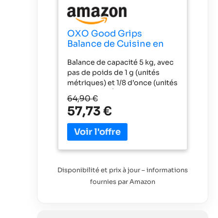
OXO Good Grips
Balance de Cuisine en
Acier Inoxydable 5 kg
Balance de capacité 5 kg, avec
pas de poids de 1 g (unités
métriques) et 1/8 d’once (unités
impériales). Écran pouvant
64,90 €
coulisser hors de la base pour
57,73 €
éviter que les grands bols ou
assiettes n'empêchent la
lecture du poids Fonction de
remise à zéro pour tarer la
balance avant d’ajouter les
autres ingrédients Écran à
Disponibilité et prix à jour – informations
grands chiffres faciles à lire,
fournies par Amazon
avec rétro-éclairage en option
Compteur pratique indiquant la
capacité restante de la balance
par rapport à son poids de