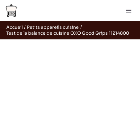
Aller
R
au
e
contenu
c
Accueil
Petits appareils cuisine
h
Test de la balance de cuisine OXO Good Grips 11214800
e
r
c
h
e
r