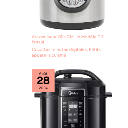
Autocuiseur Olla GM : le Modèle D à
l’essai
Cocottes minutes digitales
,
Petits
appareils cuisine
Août
28
2024