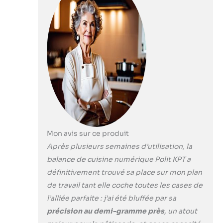
inclus)
des mesures
exactes.
Nettoyage sans
tracas et facile à
ranger : la surface
amovible en acier
inoxydable assure
un nettoyage
facile et peut être
rincée
directement à
l'eau. Dimensions
Mon avis sur ce produit
du produit : 21,1 x
15 x 5,1 cm.
Après plusieurs semaines d’utilisation, la
S'adapte sans
balance de cuisine numérique Polit KPT a
effort sur votre
définitivement trouvé sa place sur mon plan
plan de travail sans
de travail tant elle coche toutes les cases de
prendre beaucoup
de place. Fonction
l’alliée parfaite : j’ai été bluffée par sa
de comptage de
précision au demi-gramme près
, un atout
base : pas besoin