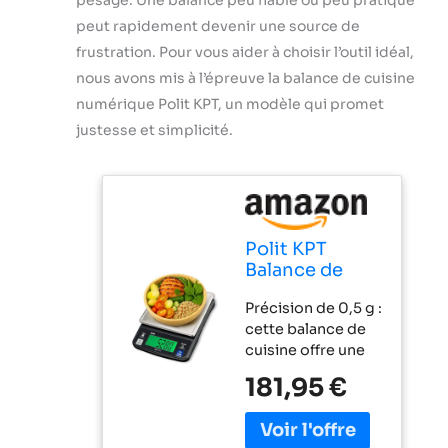
pesage. Une balance peu fiable ou peu pratique
peut rapidement devenir une source de
frustration. Pour vous aider à choisir l’outil idéal,
nous avons mis à l’épreuve la balance de cuisine
numérique Polit KPT, un modèle qui promet
justesse et simplicité.
Polit KPT
Balance de
cuisine
Précision de 0,5 g :
numérique en
cette balance de
acier
cuisine offre une
inoxydable de
précision de 0,5 g
qualité
181,95 €
et une capacité de
supérieure
6 kg. Doté de 4
avec écran
unités de mesure
LCD, 4 unités