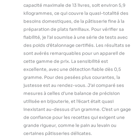
fruits. Design
capacité maximale de 13 livres, soit environ 5,9
intelligent à
kilogrammes, ce qui couvre la quasi-totalité des
économie
besoins domestiques, de la pâtisserie fine à la
d'énergie : cette
préparation de plats familiaux. Pour vérifier sa
balance
alimentaire peut
fiabilité, je l’ai soumise à une série de tests avec
être alimentée par
des poids d’étalonnage certifiés. Les résultats se
un adaptateur
sont avérés remarquables pour un appareil de
d'alimentation
cette gamme de prix. La sensibilité est
(inclus) ou des
piles 9 V. Avec une
excellente, avec une détection fiable dès 0,5
fonction d'arrêt
gramme. Pour des pesées plus courantes, la
automatique
justesse est au rendez-vous. J’ai comparé ses
sélectionnable (5,
mesures à celles d’une balance de précision
10 minutes, ou
utilisée en bijouterie, et l’écart était quasi
jamais), utilisez-le
sans vous soucier
inexistant au-dessus d’un gramme. C’est un gage
de manquer
de confiance pour les recettes qui exigent une
d'énergie et
grande rigueur, comme le pain au levain ou
économiser plus
certaines pâtisseries délicates.
d'autonomie de la