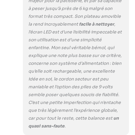
majeur pour la pâtisserie, et par sa capacité
de calculer le
à peser jusqu’à près de 6 kg malgré son
nombre
d'ingrédients
format très compact. Son plateau amovible
manuellement.
la rend incroyablement
facile à nettoyer
,
Utilisez la fonction
l’écran LED est d’une lisibilité impeccable et
de comptage de
son utilisation est d’une simplicité
base pour garantir
enfantine. Mon seul véritable bémol, qui
des rapports
précis et améliorer
explique une note plus basse sur ce critère,
l'efficacité. Il est
concerne son système d’alimentation : bien
particulièrement
qu’elle soit rechargeable, une excellente
utile pour compter
idée en soi, le cordon secteur est peu
de petits articles
comme les grains
maniable et l’option des piles de 9 volts
de café, les
semble poser quelques soucis de fiabilité.
bonbons ou les
C’est une petite imperfection qui n’entache
fruits. Design
que très légèrement l’expérience globale,
intelligent à
économie
car pour tout le reste, cette balance est
un
d'énergie : cette
quasi sans-faute
.
balance