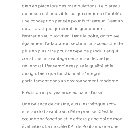
effort sur votre
bien en place lors des manipulations. Le plateau
plan de travail sans
prendre beaucoup
de pesée est amovible, ce qui confirme d’emblée
de place. Fonction
une conception pensée pour l’utilisateur. C’est un
de comptage de
détail pratique qui simplifie grandement
base : pas besoin
l’entretien au quotidien. Dans la boîte, on trouve
de calculer le
nombre
également l’adaptateur secteur, un accessoire de
d'ingrédients
plus en plus rare pour ce type de produit et qui
manuellement.
constitue un avantage certain, sur lequel je
Utilisez la fonction
reviendrai. L’ensemble respire la qualité et le
de comptage de
base pour garantir
design, bien que fonctionnel, s’intègre
des rapports
parfaitement dans un environnement moderne.
précis et améliorer
l'efficacité. Il est
Précision et polyvalence au banc d’essai
particulièrement
utile pour compter
Une balance de cuisine, aussi esthétique soit-
de petits articles
elle, se doit avant tout d’être précise. C’est le
comme les grains
cœur de sa fonction et le critère principal de mon
de café, les
évaluation. Le modèle KPT de Polit annonce une
bonbons ou les