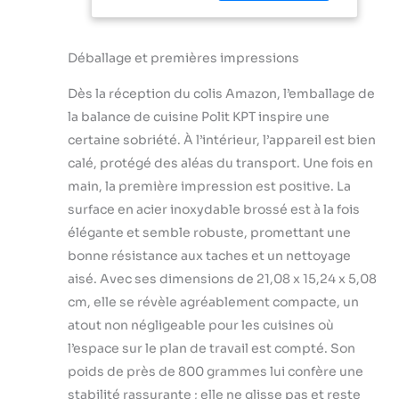
(g, kg, lb, oz), un
pour la
écran LCD facile à
pâtisserie et la
lire, ce qui en fait le
cuisine
Déballage et premières impressions
cadeau idéal pour
(adaptateur
les amateurs de
d'alimentation
Dès la réception du colis Amazon, l’emballage de
cuisine qui exigent
inclus)
la balance de cuisine Polit KPT inspire une
des mesures
exactes.
certaine sobriété. À l’intérieur, l’appareil est bien
Nettoyage sans
calé, protégé des aléas du transport. Une fois en
tracas et facile à
main, la première impression est positive. La
ranger : la surface
surface en acier inoxydable brossé est à la fois
amovible en acier
inoxydable assure
élégante et semble robuste, promettant une
un nettoyage
bonne résistance aux taches et un nettoyage
facile et peut être
aisé. Avec ses dimensions de 21,08 x 15,24 x 5,08
rincée
cm, elle se révèle agréablement compacte, un
directement à
l'eau. Dimensions
atout non négligeable pour les cuisines où
du produit : 21,1 x
l’espace sur le plan de travail est compté. Son
15 x 5,1 cm.
poids de près de 800 grammes lui confère une
S'adapte sans
stabilité rassurante ; elle ne glisse pas et reste