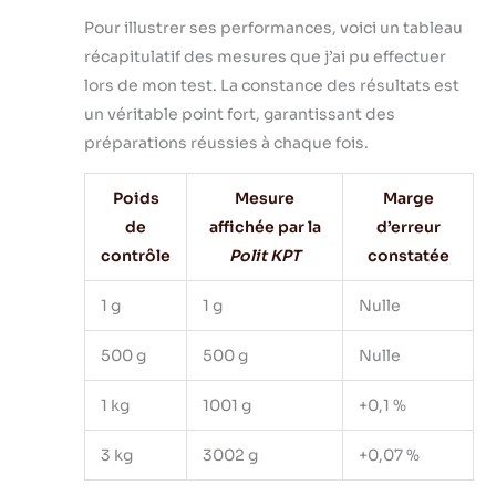
batterie.
Pour illustrer ses performances, voici un tableau
【Garantie de 12
mois】Le colis
récapitulatif des mesures que j’ai pu effectuer
comprend 1
lors de mon test. La constance des résultats est
balance de cuisine
un véritable point fort, garantissant des
numérique, 1
préparations réussies à chaque fois.
adaptateur
d'alimentation (CA
100 ~ 240 V 50/60
Poids
Mesure
Marge
Hz), 1 housse anti-
de
affichée par la
d’erreur
poussière, le tout
contrôle
Polit KPT
constatée
couvert par une
garantie de
1 g
1 g
Nulle
remplacement
d'un an et une
500 g
500 g
Nulle
assistance à vie de
Polit. Contactez-
nous à tout
1 kg
1001 g
+0,1 %
moment avec des
questions : nous
3 kg
3002 g
+0,07 %
promettons une