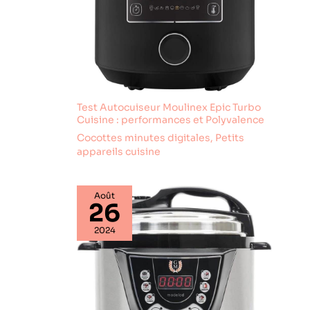
adaptateur
d'alimentation (CA
100 ~ 240 V 50/60
Hz), 1 housse anti-
poussière, le tout
couvert par une
garantie de
remplacement
Test Autocuiseur Moulinex Epic Turbo
d'un an et une
Cuisine : performances et Polyvalence
assistance à vie de
Cocottes minutes digitales
,
Petits
Polit. Contactez-
appareils cuisine
nous à tout
moment avec des
questions : nous
Août
promettons une
26
réponse dans les
2024
24 heures.
Achetez en toute
confiance, sachant
que nous sommes
fiers de notre
produit