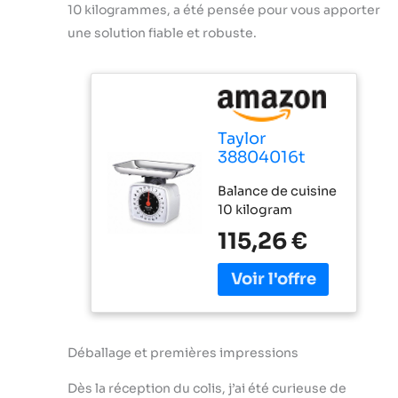
10 kilogrammes, a été pensée pour vous apporter
une solution fiable et robuste.
Taylor
38804016t
Capacité DE 10
Balance de cuisine
Kilogram
10 kilogram
Balance de
Cuisine
115,26 €
Déballage et premières impressions
Dès la réception du colis, j’ai été curieuse de