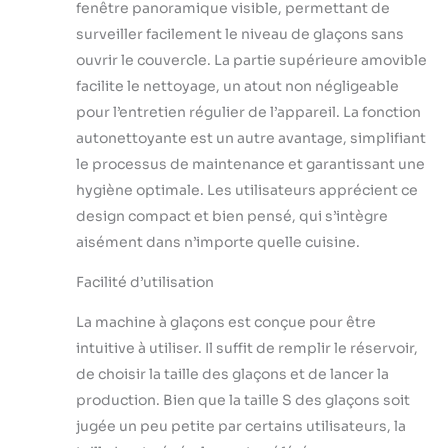
fenêtre panoramique visible, permettant de
l'interface d'opération est simple et
claire, la taille des glaçons peut être
surveiller facilement le niveau de glaçons sans
ajustée et l'opération à une touche
ouvrir le couvercle. La partie supérieure amovible
peut automatiquement faire de la
facilite le nettoyage, un atout non négligeable
glace. Refroidissement à haute
pour l’entretien régulier de l’appareil. La fonction
efficacité et faible bruit. Il y a une
autonettoyante est un autre avantage, simplifiant
couche de mousse devant le panier
de stockage de glace de la machine
le processus de maintenance et garantissant une
à glaçons, ce qui résout le
hygiène optimale. Les utilisateurs apprécient ce
problème de l'isolation de la glace
design compact et bien pensé, qui s’intègre
et peut stocker les glaçons pendant
aisément dans n’importe quelle cuisine.
une courte période Détection
Précise: Cette machine à glaçons
Facilité d’utilisation
utilise un système de capteur
infrarouge supérieur. Une fois le
La machine à glaçons est conçue pour être
glaçon à induction plein, la machine
intuitive à utiliser. Il suffit de remplir le réservoir,
à glaçons cessera de fonctionner
automatiquement et pourra
de choisir la taille des glaçons et de lancer la
continuer à fonctionner lorsque le
production. Bien que la taille S des glaçons soit
glaçon sera retiré. En cas de pénurie
jugée un peu petite par certains utilisateurs, la
d'eau, la machine à glace s'arrête de