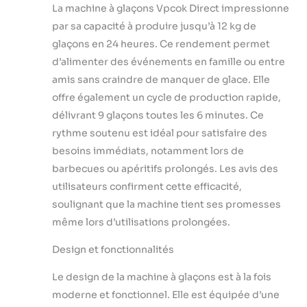
La machine à glaçons Vpcok Direct impressionne
fenêtre de visualisation
par sa capacité à produire jusqu’à 12 kg de
transparente à travers laquelle le
processus de fabrication de glace
glaçons en 24 heures. Ce rendement permet
peut être surveillé à tout moment.
d’alimenter des événements en famille ou entre
Petite machine a glaçons
amis sans craindre de manquer de glace. Elle
domestique qui peut être placée
offre également un cycle de production rapide,
sur la plupart des comptoirs et qui
est également facile à ranger
délivrant 9 glaçons toutes les 6 minutes. Ce
lorsqu'elle n'est pas utilisée Dureté
rythme soutenu est idéal pour satisfaire des
Élevée des Glaçons: Les glaçons
besoins immédiats, notamment lors de
produits par les machines à glaçons
barbecues ou apéritifs prolongés. Les avis des
ont une dureté élevée et ne fondent
pas facilement. Ils peuvent être
utilisateurs confirment cette efficacité,
ajoutés à diverses boissons ou
soulignant que la machine tient ses promesses
utilisés pour les premiers soins.
même lors d’utilisations prolongées.
Chaque machine à glaçons est
équipée d'une pelle à glaçons, ce
Design et fonctionnalités
qui vous permet de prendre des
glaçons facilement et de manière
Le design de la machine à glaçons est à la fois
hygiénique Fonctionnement
moderne et fonctionnel. Elle est équipée d’une
Intelligent: La conception de