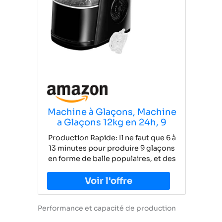
Machine à Glaçons, Machine
a Glaçons 12kg en 24h, 9
Glaçons par 6 Min, Fenêtre
Production Rapide: Il ne faut que 6 à
Panoramique Visible,
13 minutes pour produire 9 glaçons
Machine à Glace avec Pelle à
en forme de balle populaires, et des
Glace et Panie, Silencieuse
glaçons de 12 kg peuvent être
avec Fonction
produits chaque jour, de sorte que
Autonettoyante
vous puissiez obtenir des glaçons
frais et de haute qualité chaque jour
Performance et capacité de production
Style à la Mode: La machine à
glaçons dispose d'une grande