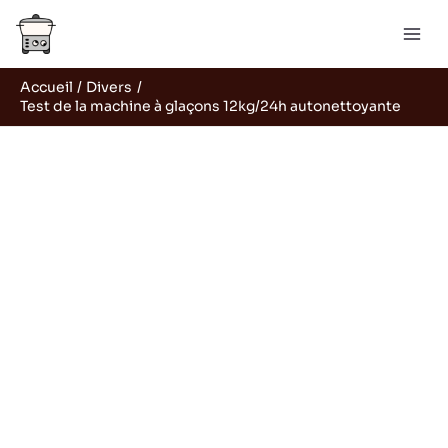
Aller
R
au
e
contenu
c
Accueil
Divers
h
Test de la machine à glaçons 12kg/24h autonettoyante
e
r
c
h
e
r