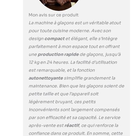
ont une dureté élevée et ne fondent
pas facilement. Ils peuvent être
Mon avis sur ce produit
ajoutés à diverses boissons ou
utilisés pour les premiers soins.
La machine à glaçons est un véritable atout
Chaque machine à glaçons est
pour toute cuisine moderne. Avec son
équipée d'une pelle à glaçons, ce
design
compact
et élégant, elle s’intègre
qui vous permet de prendre des
parfaitement à mon espace tout en offrant
glaçons facilement et de manière
hygiénique Fonctionnement
une
production rapide
de glaçons, jusqu’à
Intelligent: La conception de
12 kg en 24 heures. La facilité d’utilisation
l'interface d'opération est simple et
est remarquable, et la fonction
claire, la taille des glaçons peut être
autonettoyante
simplifie grandement la
ajustée et l'opération à une touche
peut automatiquement faire de la
maintenance. Bien que les glaçons soient de
glace. Refroidissement à haute
petite taille et que l’appareil soit
efficacité et faible bruit. Il y a une
légèrement bruyant, ces petits
couche de mousse devant le panier
inconvénients sont largement compensés
de stockage de glace de la machine
par son efficacité et sa capacité. Le service
à glaçons, ce qui résout le
problème de l'isolation de la glace
après-vente est
réactif
, ce qui renforce la
et peut stocker les glaçons pendant
confiance dans ce produit. En somme, cette