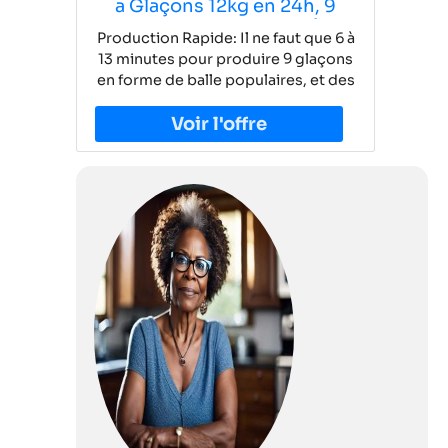
a Glaçons 12kg en 24h, 9
Glaçons par 6 Min, Fenêtre
Production Rapide: Il ne faut que 6 à
Panoramique Visible,
13 minutes pour produire 9 glaçons
Machine à Glace avec Pelle à
en forme de balle populaires, et des
Glace et Panie, Silencieuse
glaçons de 12 kg peuvent être
avec Fonction
produits chaque jour, de sorte que
Autonettoyante
vous puissiez obtenir des glaçons
frais et de haute qualité chaque jour
Style à la Mode: La machine à
glaçons dispose d'une grande
fenêtre de visualisation
transparente à travers laquelle le
processus de fabrication de glace
peut être surveillé à tout moment.
Petite machine a glaçons
domestique qui peut être placée
sur la plupart des comptoirs et qui
est également facile à ranger
lorsqu'elle n'est pas utilisée Dureté
Élevée des Glaçons: Les glaçons
produits par les machines à glaçons