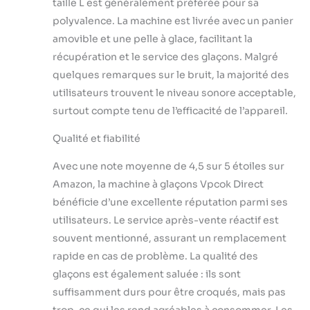
taille L est généralement préférée pour sa
fonctionner automatiquement et
peut continuer à fonctionner après
polyvalence. La machine est livrée avec un panier
avoir ajouté de l'eau Fonction de
amovible et une pelle à glace, facilitant la
Nettoyage Automatique: Allumez la
récupération et le service des glaçons. Malgré
machine a glacons et appuyez sur le
quelques remarques sur le bruit, la majorité des
bouton " ON/OFF " pendant plus de
5 secondes. Le temps de nettoyage
utilisateurs trouvent le niveau sonore acceptable,
des machines à glaçons est de 30
surtout compte tenu de l’efficacité de l’appareil.
minutes. Les voyants "S" et "L"
clignotent alternativement pendant
Qualité et fiabilité
le nettoyage. Après cela, l'eau peut
s'écouler du trou de vidange au bas
Avec une note moyenne de 4,5 sur 5 étoiles sur
de la machine à glaçons. Une
Amazon, la machine à glaçons Vpcok Direct
machine à glaçons qui ne nécessite
bénéficie d’une excellente réputation parmi ses
aucun nettoyage manuel
utilisateurs. Le service après-vente réactif est
souvent mentionné, assurant un remplacement
rapide en cas de problème. La qualité des
glaçons est également saluée : ils sont
suffisamment durs pour être croqués, mais pas