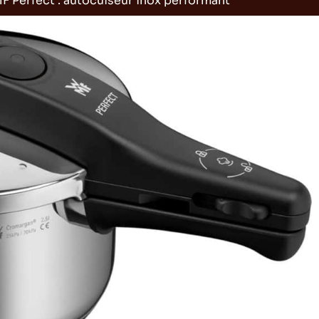
F Perfect : autocuiseur inox performant