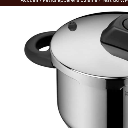
Accueil
Petits appareils cuisine
Test du WM