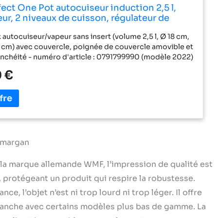
ct One Pot autocuiseur induction 2,5 l,
ur, 2 niveaux de cuisson, régulateur de
 cuisson à une main, convient à tous les
 autocuiseur/vapeur sans insert (volume 2,5 l, Ø 18 cm,
feux, acier inoxydable Cromargan poli
5 cm) avec couvercle, poignée de couvercle amovible et
nchéité - numéro d'article : 0791799990 (modèle 2022)
acier inoxydable Cromargan 18/10 pour une durabilité et
 €
exceptionnelles, passe au lave-vaisselle. Plastique. La
nchéité et la poignée du couvercle amovible ne vont
vaisselle Le pot à pression convient à tous les types de
pris l'induction. La base TransTherm permet
r de l'énergie pendant la cuisson grâce à son
timal de la chaleur. Échelle de mesure pour une
e Utilisation simple grâce au signal de cuisson extra-
omargan
ontrôle de la cuisson en 2 étapes (réglage doux 110°C
umes, le poisson ; réglage intensif 119°C pour la viande,
 la marque allemande WMF, l’impression de qualité est
de terre, les ragoûts) et à la sortie de vapeur douce
, protégeant un produit qui respire la robustesse.
ra sûr : système de sécurité en 5 étapes, testé par le
aporation automatique. Le petit picot est un indicateur
e, l’objet n’est ni trop lourd ni trop léger. Il offre
a pression restante et permet d'ouvrir le pot
tranche avec certains modèles plus bas de gamme. La
lorsqu'il a complètement disparu