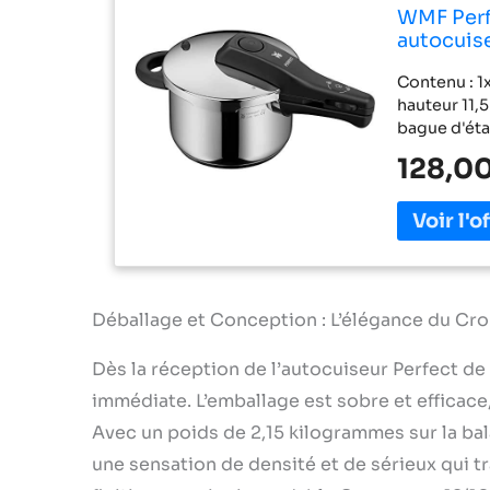
WMF Perfe
autocuise
niveau de
Contenu : 1x
types de 
hauteur 11,
bague d'éta
Matériau : 
128,00
une hygiène 
bague d'éta
PAS au lave-
feux, y com
d'économise
stockage op
mesure facil
Déballage et Conception : L’élégance du Cr
large, au c
pour les lég
Dès la réception de l’autocuiseur Perfect de
les pommes 
immédiate. L’emballage est sobre et efficace
intégrée Ext
TÜV avec év
Avec un poids de 2,15 kilogrammes sur la balanc
visible de l
une sensation de densité et de sérieux qui 
uniquement 