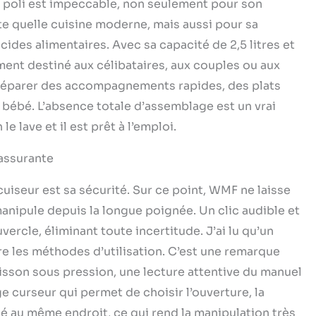
0 poli est impeccable, non seulement pour son
te quelle cuisine moderne, mais aussi pour sa
cides alimentaires. Avec sa capacité de 2,5 litres et
ent destiné aux célibataires, aux couples ou aux
r préparer des accompagnements rapides, des plats
bébé. L’absence totale d’assemblage est un vrai
le lave et il est prêt à l’emploi.
assurante
cuiseur est sa sécurité. Sur ce point, WMF ne laisse
anipule depuis la longue poignée. Un clic audible et
vercle, éliminant toute incertitude. J’ai lu qu’un
dre les méthodes d’utilisation. C’est une remarque
isson sous pression, une lecture attentive du manuel
e curseur qui permet de choisir l’ouverture, la
sé au même endroit, ce qui rend la manipulation très