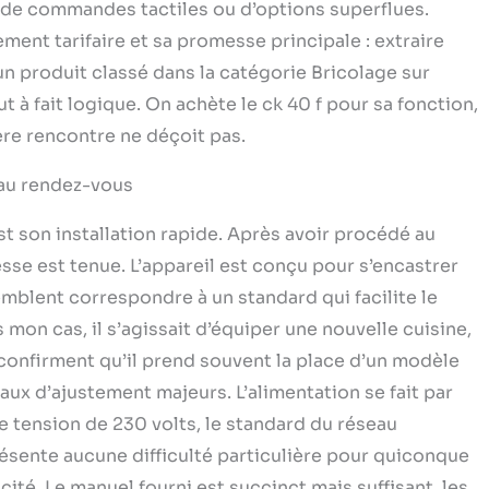
pas de commandes tactiles ou d’options superflues.
ent tarifaire et sa promesse principale : extraire
 un produit classé dans la catégorie Bricolage sur
à fait logique. On achète le ck 40 f pour sa fonction,
ière rencontre ne déçoit pas.
é au rendez-vous
t son installation rapide. Après avoir procédé au
se est tenue. L’appareil est conçu pour s’encastrer
mblent correspondre à un standard qui facilite le
on cas, il s’agissait d’équiper une nouvelle cuisine,
confirment qu’il prend souvent la place d’un modèle
vaux d’ajustement majeurs. L’alimentation se fait par
e tension de 230 volts, le standard du réseau
sente aucune difficulté particulière pour quiconque
ité. Le manuel fourni est succinct mais suffisant, les