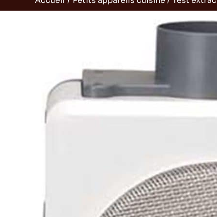
Accueil
Petits appareils cuisine
Test extrac