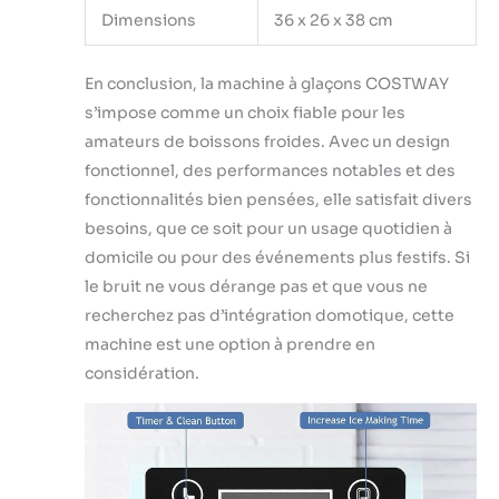
commande LCD :】Le
Dimensions
36 x 26 x 38 cm
panneau de
commande est très
facile à utiliser, avec
En conclusion, la machine à glaçons COSTWAY
des icônes claires sur
s’impose comme un choix fiable pour les
l'écran LCD qui
amateurs de boissons froides. Avec un design
indiquent le niveau de
fonctionnel, des performances notables et des
glace et le manque
fonctionnalités bien pensées, elle satisfait divers
d'eau. Lorsque le
réservoir à glace est
besoins, que ce soit pour un usage quotidien à
plein, l'appareil
domicile ou pour des événements plus festifs. Si
s'arrête pour éviter
le bruit ne vous dérange pas et que vous ne
une production
recherchez pas d’intégration domotique, cette
excessive. Une pelle à
glace est incluse.
machine est une option à prendre en
considération.