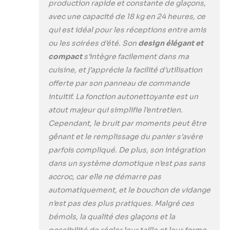
production rapide et constante de glaçons,
glaçons toutes les 15
avec une capacité de 18 kg en 24 heures, ce
minutes pour un
rendement de 18 kg
qui est idéal pour les réceptions entre amis
de glaçons par jour.
ou les soirées d’été. Son
design élégant et
Elle peut stocker 1,2
compact
s’intègre facilement dans ma
kg de glaçons, l'idéal
cuisine, et j’apprécie la facilité d’utilisation
pour satisfaire les
besoins de plusieurs
offerte par son panneau de commande
invités lors de fêtes ou
intuitif. La fonction autonettoyante est un
dans un café. En outre,
atout majeur qui simplifie l’entretien.
cette machine peut
Cependant, le bruit par moments peut être
être placée sur un
comptoir ou un îlot de
gênant et le remplissage du panier s’avère
cuisine pour gagner
parfois compliqué. De plus, son intégration
de la place sur la table.
dans un système domotique n’est pas sans
【Glaçons carrés et
accroc, car elle ne démarre pas
transparents :】Afin
automatiquement, et le bouchon de vidange
de produire des
glaçons carrés purs et
n’est pas des plus pratiques. Malgré ces
transparents, la
bémols, la qualité des glaçons et la
machine à glaçons est