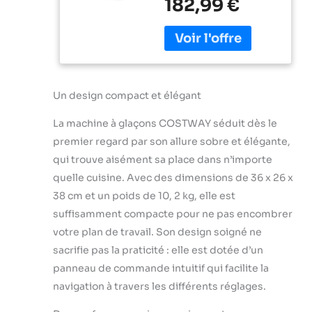
182,99 €
l'ouverture située sur
Heures, 24
le haut de l'appareil ou
Glaçons en 15-20
de placer une
Minutes,
bonbonne d'eau (non
Autonettoyant,
incluse) sur le
Réservoir d'Eau
l’emplacement prévu,
3,2 L, pour
Un design compact et élégant
pour remplir
Maison,
automatiquement le
Camping, Fête
La machine à glaçons COSTWAY séduit dès le
réservoir de 3,2 litres.
Fabriqué en acier
premier regard par son allure sobre et élégante,
inoxydable, cet
qui trouve aisément sa place dans n’importe
appareil est
quelle cuisine. Avec des dimensions de 36 x 26 x
suffisamment
38 cm et un poids de 10, 2 kg, elle est
résistant pour
suffisamment compacte pour ne pas encombrer
accueillir des
bonbonnes d'eau de 5
votre plan de travail. Son design soigné ne
litres maximum. De
sacrifie pas la praticité : elle est dotée d’un
plus, l'ouverture est
panneau de commande intuitif qui facilite la
munie d'un couvercle
navigation à travers les différents réglages.
pour la protéger de la
poussière.