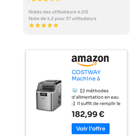
Notes des utilisateurs 4.2/5
Note de 4.2 pour 37 utilisateurs
COSTWAY
Machine à
Glaçons 18kg en
【2 méthodes
24h, Machine a
d'alimentation en eau
Glacons à
:】Il suffit de remplir le
Affichage LCD,
réservoir par
Minuterie 24
182,99 €
l'ouverture située sur
Heures, 24
le haut de l'appareil ou
Glaçons en 15-20
de placer une
Minutes,
bonbonne d'eau (non