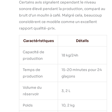
Certains avis signalent cependant le niveau
d'une fonction d'auto-
sonore élevé pendant la production, comparé au
nettoyage, l'appareil
vous évite un
bruit d’un moulin à café. Malgré cela, beaucoup
nettoyage fastidieux.
considèrent ce modèle comme un excellent
Appuyez sur le bouton
rapport qualité-prix.
« Timer » pendant plus
de 5 secondes puis
Caractéristiques
Détails
lancez les 20 minutes
d'auto-nettoyage. Par
ailleurs, l'appareil est
Capacité de
18 kg/24h
doté d'un orifice de
production
drainage qui permet
de vider rapidement
Temps de
15-20 minutes pour 24
l'eau de fonte. Il
production
glaçons
dispose d'une
minuterie de 24
Volume du
heures pour une
3, 2 L
utilisation pratique.
réservoir
【Fonctionnement
fiable grâce au
Poids
10, 2 kg
panneau de