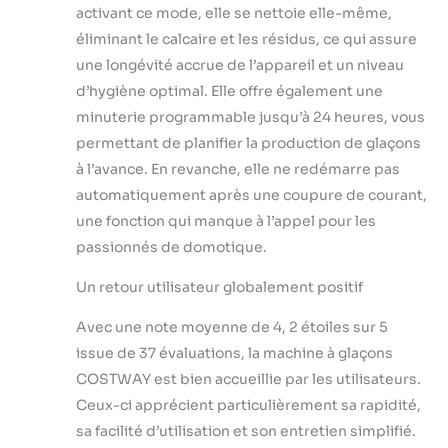
de produire des
activant ce mode, elle se nettoie elle-même,
glaçons carrés purs et
éliminant le calcaire et les résidus, ce qui assure
transparents, la
machine à glaçons est
une longévité accrue de l’appareil et un niveau
dotée d'un
d’hygiène optimal. Elle offre également une
compresseur en laiton
minuterie programmable jusqu’à 24 heures, vous
nickelé. Vous pouvez
permettant de planifier la production de glaçons
observer le processus
à l’avance. En revanche, elle ne redémarre pas
de fabrication de
glace directement,
automatiquement après une coupure de courant,
grâce au couvercle
une fonction qui manque à l’appel pour les
transparent. En outre,
passionnés de domotique.
vous pouvez
augmenter ou réduire
Un retour utilisateur globalement positif
le temps de
fabrication de la glace
Avec une note moyenne de 4, 2 étoiles sur 5
(±6 minutes
issue de 37 évaluations, la machine à glaçons
maximum) pour
COSTWAY est bien accueillie par les utilisateurs.
ajuster l'épaisseur du
glaçon.
【Fonction
Ceux-ci apprécient particulièrement sa rapidité,
autonettoyante facile
sa facilité d’utilisation et son entretien simplifié.
d'utilisation :】Doté