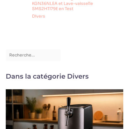
fois, laissez-la debout
KGN36NLEA et Lave-vaisselle
pendant au moins 12
SMS2HTI79E en Test
heures.
Divers
Dans la catégorie Divers