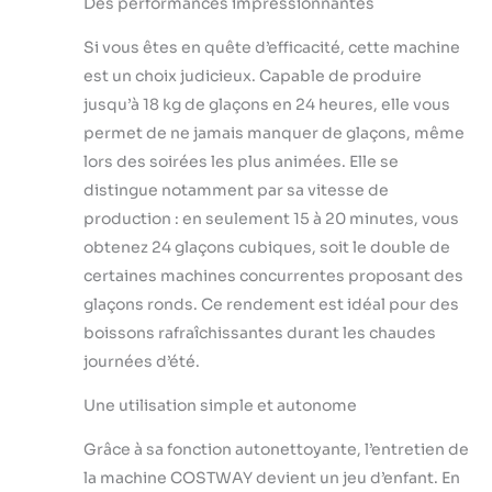
Des performances impressionnantes
【Machine à glaçons à
rendement élevé :】
Si vous êtes en quête d’efficacité, cette machine
Cette machine à
est un choix judicieux. Capable de produire
glaçons produit 24
glaçons toutes les 15
jusqu’à 18 kg de glaçons en 24 heures, elle vous
minutes pour un
permet de ne jamais manquer de glaçons, même
rendement de 18 kg
lors des soirées les plus animées. Elle se
de glaçons par jour.
distingue notamment par sa vitesse de
Elle peut stocker 1,2
kg de glaçons, l'idéal
production : en seulement 15 à 20 minutes, vous
pour satisfaire les
obtenez 24 glaçons cubiques, soit le double de
besoins de plusieurs
certaines machines concurrentes proposant des
invités lors de fêtes ou
glaçons ronds. Ce rendement est idéal pour des
dans un café. En outre,
cette machine peut
boissons rafraîchissantes durant les chaudes
être placée sur un
journées d’été.
comptoir ou un îlot de
cuisine pour gagner
Une utilisation simple et autonome
de la place sur la table.
【Glaçons carrés et
Grâce à sa fonction autonettoyante, l’entretien de
transparents :】Afin
la machine COSTWAY devient un jeu d’enfant. En