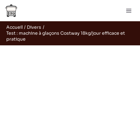
Aller
R
au
e
contenu
c
Accueil
Divers
h
Test : machine à glaçons Costway 18kg/jour efficace et
e
pratique
r
c
h
e
r