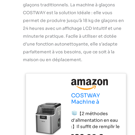
glaçons traditionnels. La machine à glaçons
COSTWAY est la solution idéale : elle vous
permet de produire jusqu’à 18 kg de glaçons en
24 heures avec un affichage LCD intuitif et une
minuterie pratique. Facile à utiliser et dotée
d’une fonction autonettoyante, elle s’adapte
parfaitement à vos besoins, que ce soit à la
maison ou en déplacement.
COSTWAY
Machine à
Glaçons 18kg en
【2 méthodes
24h, Machine a
d'alimentation en eau
Glacons à
:】Il suffit de remplir le
Affichage LCD,
réservoir par
Minuterie 24