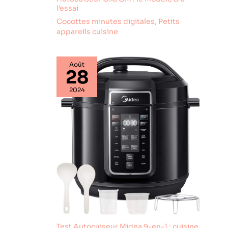
l’essai
Cocottes minutes digitales
,
Petits
appareils cuisine
Août
28
2024
Test Autocuiseur Midea 9-en-1 : cuisine