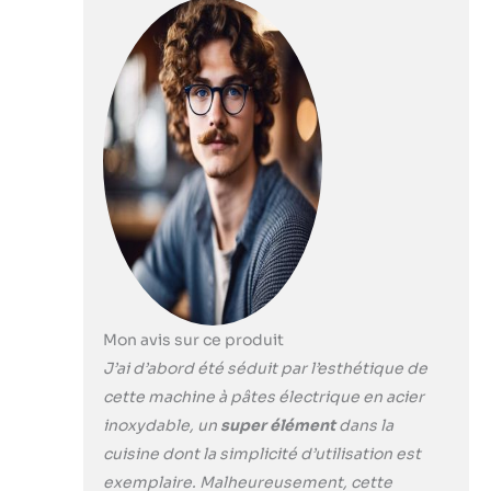
des Nouilles
tagliatelles,
Fraîches
fettuccine et
Maison
pappardelle en
minutes. Idéal pour
pâtes fraîches
quotidiennes ou
spécialités
régionales.
CONTRÔLE PRÉCIS
DE L'ÉPAISSEUR —
Neuf niveaux
réglables (0,5-
5mm) pour pâtes
personnalisées.
Mon avis sur ce produit
Parfait pour
lasagnes délicates
J’ai d’abord été séduit par l’esthétique de
ou épaisseurs
cette machine à pâtes électrique en acier
robustes. Adapté à
inoxydable, un
super élément
dans la
la cuisine
cuisine dont la simplicité d’utilisation est
quotidienne et
occasions
exemplaire. Malheureusement, cette