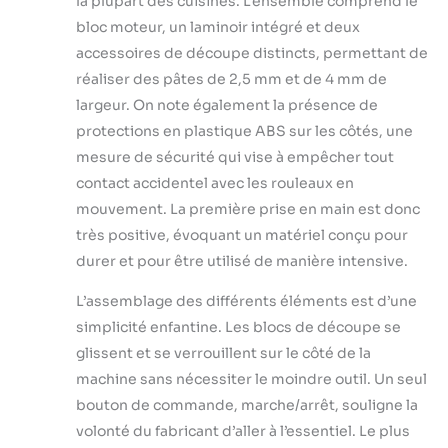
la plupart des cuisines. L’ensemble comprend le
occasions
bloc moteur, un laminoir intégré et deux
spéciales.
accessoires de découpe distincts, permettant de
PREMIÈRE
réaliser des pâtes de 2,5 mm et de 4 mm de
UTILISATION &
NETTOYAGE —
largeur. On note également la présence de
Avant première
protections en plastique ABS sur les côtés, une
utilisation, éliminer
mesure de sécurité qui vise à empêcher tout
l'huile minérale
contact accidentel avec les rouleaux en
alimentaire en
laminant pâte test
mouvement. La première prise en main est donc
jusqu'à disparition
très positive, évoquant un matériel conçu pour
résidus sombres.
durer et pour être utilisé de manière intensive.
Nettoyage régulier
rapide : surface
L’assemblage des différents éléments est d’une
acier inoxydable
simplicité enfantine. Les blocs de découpe se
lisse, nécessite
glissent et se verrouillent sur le côté de la
seulement brosse
douce et chiffon
machine sans nécessiter le moindre outil. Un seul
humide. SÉCURITÉ
bouton de commande, marche/arrêt, souligne la
& DURABILITÉ —
volonté du fabricant d’aller à l’essentiel. Le plus
Moteur 135W