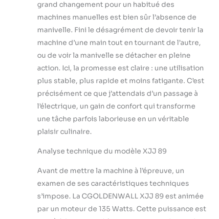
grand changement pour un habitué des
efficace avec base
antidérapante.
machines manuelles est bien sûr l’absence de
Construction en
manivelle. Fini le désagrément de devoir tenir la
acier inoxydable
machine d’une main tout en tournant de l’autre,
alimentaire et
ou de voir la manivelle se détacher en pleine
protection ABS
durable pour
action. Ici, la promesse est claire : une utilisation
sécurité et
plus stable, plus rapide et moins fatigante. C’est
longévité accrues.
précisément ce que j’attendais d’un passage à
GARANTIE &
l’électrique, un gain de confort qui transforme
SUPPORT —
Garantie
une tâche parfois laborieuse en un véritable
constructeur 1 an
plaisir culinaire.
incluse. Service
client en français et
Analyse technique du modèle XJJ 89
support technique
spécialisé pour
Avant de mettre la machine à l’épreuve, un
tranquillité
examen de ses caractéristiques techniques
d'utilisation.
s’impose. La CGOLDENWALL XJJ 89 est animée
par un moteur de 135 Watts. Cette puissance est