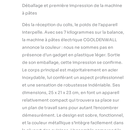
plate) pour créer
Inoxydable pour
Déballage et première impression de la machine
spaghettis,
des Nouilles
à pâtes
tagliatelles,
Fraîches
fettuccine et
Maison
Dès la réception du colis, le poids de l’appareil
pappardelle en
minutes. Idéal pour
interpelle. Avec ses 7 kilogrammes sur la balance,
pâtes fraîches
la machine à pâtes électrique CGOLDENWALL
quotidiennes ou
annonce la couleur : nous ne sommes pas en
spécialités
présence d’un gadget en plastique léger. Sortie
régionales.
CONTRÔLE PRÉCIS
de son emballage, cette impression se confirme.
DE L'ÉPAISSEUR —
Le corps principal est majoritairement en acier
Neuf niveaux
inoxydable, lui conférant un aspect professionnel
réglables (0,5-
et une sensation de robustesse indéniable. Ses
5mm) pour pâtes
personnalisées.
dimensions, 25 x 21 x 23 cm, en font un appareil
Parfait pour
relativement compact qui trouvera sa place sur
lasagnes délicates
un plan de travail sans pour autant l’encombrer
ou épaisseurs
démesurément. Le design est sobre, fonctionnel,
robustes. Adapté à
et la couleur métallique s’intègre facilement dans
la cuisine
quotidienne et