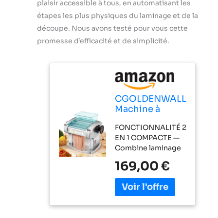
plaisir accessible à tous, en automatisant les
étapes les plus physiques du laminage et de la
découpe. Nous avons testé pour vous cette
promesse d’efficacité et de simplicité.
CGOLDENWALL
Machine à
Pâtes
FONCTIONNALITÉ 2
Électrique,
EN 1 COMPACTE —
Moteur 135W
Combine laminage
avec 2 Lames
et découpe en un
(2,5 mm/4 mm)
169,00 €
seul appareil. Inclut
et 9 Épaisseurs
1 rouleau de 14cm et
Réglables de
2 lames
0,5-5 mm,
interchangeables
Protection en
(2,5mm fine, 4mm
ABS, Acier