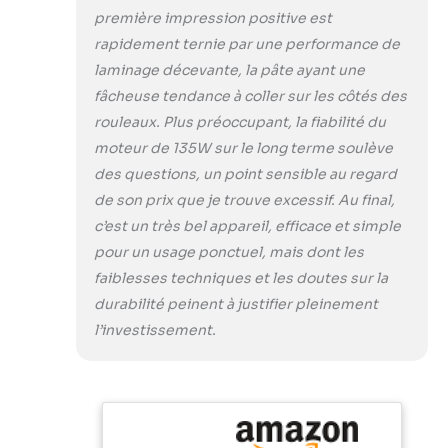
spéciales.
première impression positive est
PREMIÈRE
rapidement ternie par une performance de
UTILISATION &
laminage décevante, la pâte ayant une
NETTOYAGE —
Avant première
fâcheuse tendance à coller sur les côtés des
utilisation, éliminer
rouleaux. Plus préoccupant, la fiabilité du
l'huile minérale
moteur de 135W sur le long terme soulève
alimentaire en
des questions, un point sensible au regard
laminant pâte test
de son prix que je trouve excessif. Au final,
jusqu'à disparition
résidus sombres.
c’est un très bel appareil, efficace et simple
Nettoyage régulier
pour un usage ponctuel, mais dont les
rapide : surface
faiblesses techniques et les doutes sur la
acier inoxydable
durabilité peinent à justifier pleinement
lisse, nécessite
seulement brosse
l’investissement.
douce et chiffon
humide. SÉCURITÉ
& DURABILITÉ —
Moteur 135W
efficace avec base