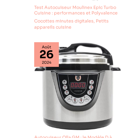
Test Autocuiseur Moulinex Epic Turbo
Cuisine : performances et Polyvalence
Cocottes minutes digitales
,
Petits
appareils cuisine
Août
26
2024
Autocuiseur Olla GM : le Modèle D à