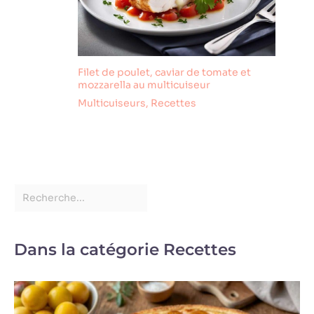
et sophistiquée à
votre service de
table. Ardoise
planche formage
assiette dessert
Filet de poulet, caviar de tomate et
assiette
mozzarella au multicuiseur
rectangulaire
Multicuiseurs
,
Recettes
noire ardoise
restaurant design
professionnel
pour mariages,
fêtes,
anniversaires,
remises de
diplômes.
Dans la catégorie Recettes