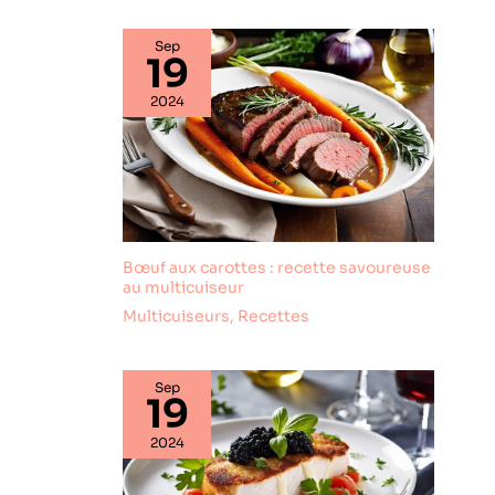
l'élégance
intemporelle avec
Sep
19
le lot d' assiettes
de présentation
2024
planche ardoise
eGenuss, parfaites
pour sublimer vos
réceptions et
dîners. Planche
charcuterie
ardoise, plateau à
Bœuf aux carottes : recette savoureuse
fromage, plaque
au multicuiseur
ardoise, assiettes
Multicuiseurs
,
Recettes
et plats de service
apero, sushi.
Conçues avec
soin, ces assiettes
Sep
19
en ardoise
naturelle
2024
apportent une
touche moderne