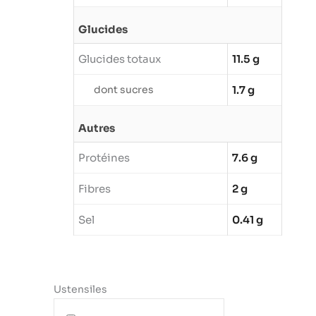
Glucides
Glucides totaux
11.5 g
dont sucres
1.7 g
Autres
Protéines
7.6 g
Fibres
2 g
Sel
0.41 g
Ustensiles