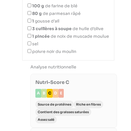
100
g
de farine de blé
80
g
de parmesan râpé
1
gousse d’ail
3
cuillères à soupe
de huile d’olive
1
pincée
de noix de muscade moulue
sel
poivre noir du moulin
Analyse nutritionnelle
Nutri-Score C
A
B
C
D
E
Source de protéines
Riche en fibres
Contient des graisses saturées
Assez salé