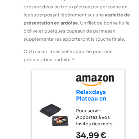
multifonction
extrêmement
dressez deux ou trois galettes par personne en
MultiLevel6 doté
compact le rend
de 3 doubles
les superposant légèrement sur une
assiette de
adapté même aux
lames La grande
présentation en ardoise
. Un filet de bonne huile
cuisines les plus
capacité du bol de
d’olive et quelques copeaux de parmesan
petites /
2,3 L permet de
Installation facile
supplémentaires apporteront la touche finale.
préparer jusqu'à
des accessoires
0,8 kg de pâte à
grâce au
Où trouver la vaisselle adaptée pour une
gâteau / Mini-
marquage malin
présentation parfaite ?
hachoir avec 4
Hautement
lames inox pour
polyvalent : le
hacher des petites
robot est doté de
quantités de
plus de 20
viande Livraison : 1
fonctions dont
Relaxdays
x Bosch
fouetter,
Plateau en
MultiTalent 3
mélanger, battre,
ardoise, lot de
robot de cuisine /
mixer, mélanger
Pour servir:
6, 25 x 25 cm,
Robot
ou râper ; Grande
Apportez à vos
assiette de
multifonctions
puissance de 800
invités des mets
présentation,
pour réaliser plus
W La grande
délicieux
carré, plat de
de 50 tâches
34,99 €
capacité du bol de
présentés sur les
service, déco,
différentes / Avec