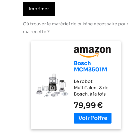
Imprimer
Où trouver le matériel de cuisine nécessaire pour
ma recette ?
Bosch
MCM3501M
MultiTalent 3 -
Le robot
Robot de
MultiTalent 3 de
cuisine,
Bosch, à la fois
Puissant
compact et
moteur,
79,99 €
performant, est
Blender
l'appareil
électroménager
qui vous
permettra de