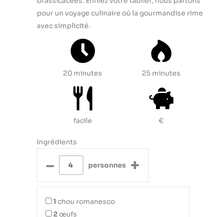
brassicacées. Enfilez votre tablier, nous partons
pour un voyage culinaire où la gourmandise rime
avec simplicité.
20 minutes
25 minutes
facile
€
Ingrédients
–
+
personnes
1
chou romanesco
2
œufs