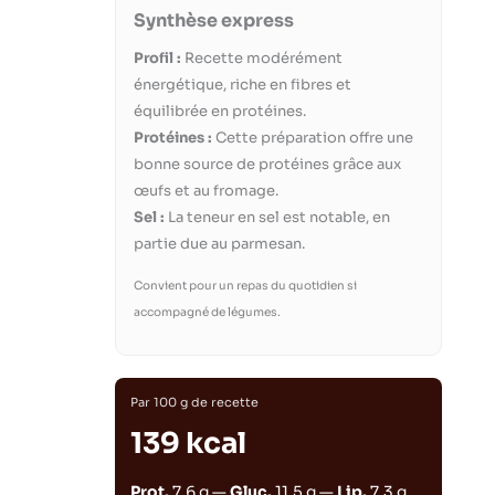
Synthèse express
Profil :
Recette modérément
énergétique, riche en fibres et
équilibrée en protéines.
Protéines :
Cette préparation offre une
bonne source de protéines grâce aux
œufs et au fromage.
Sel :
La teneur en sel est notable, en
partie due au parmesan.
Convient pour un repas du quotidien si
accompagné de légumes.
Par 100 g de recette
139 kcal
Prot.
7.6 g —
Gluc.
11.5 g —
Lip.
7.3 g