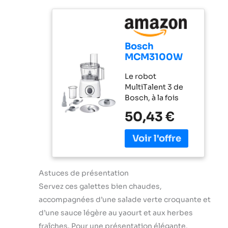
réussir toutes vos
préparations et
recettes, même
les plus
Bosch
exigeantes
MCM3100W
Hautement
MultiTalent 3 -
polyvalent : le
Le robot
Robot de
robot est doté de
MultiTalent 3 de
cuisine,
plus de 50
Bosch, à la fois
puissant
fonctions dont
compact et
moteur
fouetter,
50,43 €
performant, est
mélanger, battre,
l'appareil
mixer, hacher,
électroménager
mélanger, pétrir... /
qui vous
Grande puissance
permettra de
de 800 W Le robot
réussir toutes vos
Astuces de présentation
est équipé d'une
préparations et
Servez ces galettes bien chaudes,
fonction moulin à
recettes, même
café pour moudre
accompagnées d’une salade verte croquante et
les plus
grains de café et
d’une sauce légère au yaourt et aux herbes
exigeantes Son
épices / Couteau
format
fraîches. Pour une présentation élégante,