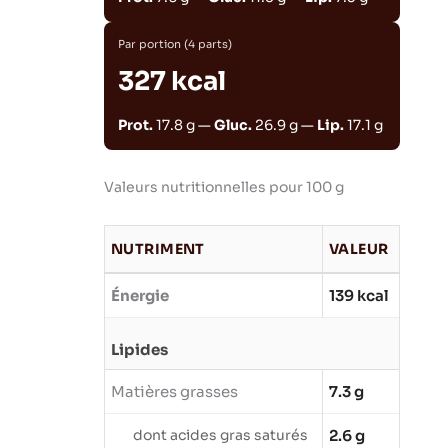
Par portion (4 parts)
327 kcal
Prot.
17.8 g —
Gluc.
26.9 g —
Lip.
17.1 g
Valeurs nutritionnelles pour 100 g
NUTRIMENT
VALEUR
Énergie
139 kcal
Lipides
Matières grasses
7.3 g
dont acides gras saturés
2.6 g