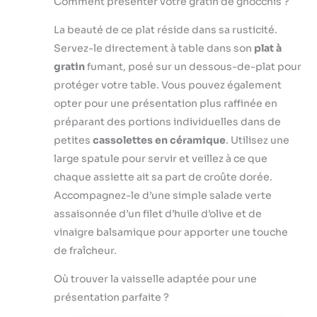
large profondeur
Comment présenter votre gratin de gnocchis ?
PRÉPARATIONS
pour avoir
SUCRÉES OU
La beauté de ce plat réside dans sa rusticité.
davantage de
SALÉES: gratins,
préparation
Servez-le directement à table dans son
plat à
crumbles,
gourmande Plat à
ratatouilles,
gratin
fumant, posé sur un dessous-de-plat pour
four en verre ultra-
tiramisu….les plats
protéger votre table. Vous pouvez également
résistant qui se
à four Pyrex
opter pour une présentation plus raffinée en
nettoie facilement
conviennent à
au lave-vaisselle,
préparant des portions individuelles dans de
chacune de vos
on adore ! Ce plat
préparations !
petites
cassolettes en céramique
. Utilisez une
est fabriqué à
QUALITÉ
large spatule pour servir et veillez à ce que
partir de matériau
SUPÉRIEURE :
chaque assiette ait sa part de croûte dorée.
hygiénique qui
Fabriqués en
permet de résister
Accompagnez-le d’une simple salade verte
France, nos plats
aux rayures Prise
assaisonnée d’un filet d’huile d’olive et de
en verre
en main facile
borosilicate allient
vinaigre balsamique pour apporter une touche
même avec des
robustesse et
de fraîcheur.
maniques grâce à
performance.
ses deux poignées
Résistants aux
Où trouver la vaisselle adaptée pour une
grips - Ø 27x17 cm
températures
présentation parfaite ?
extrêmes de -40