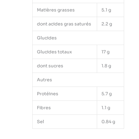
Matières grasses
5.1 g
dont acides gras saturés
2.2 g
Glucides
Glucides totaux
17 g
dont sucres
1.8 g
Autres
Protéines
5.7 g
Fibres
1.1 g
Sel
0.84 g