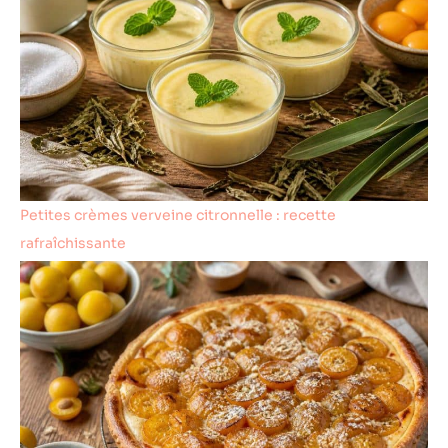
sauces à dip. Des
restaurants.
plats principaux
aux desserts –
même un repas
pour une
personne devient
une expérience
raffinée et festive
Petites crèmes verveine citronnelle : recette
rafraîchissante