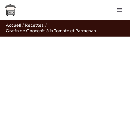
Aller
R
au
e
contenu
c
Accueil
Recettes
h
Gratin de Gnocchis à la Tomate et Parmesan
e
r
c
h
e
r