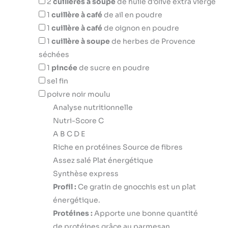
2
cuillères à soupe
de huile d’olive extra vierge
1
cuillère à café
de ail en poudre
1
cuillère à café
de oignon en poudre
1
cuillère à soupe
de herbes de Provence
séchées
1
pincée
de sucre en poudre
sel fin
poivre noir moulu
Analyse nutritionnelle
Nutri-Score C
A
B
C
D
E
Riche en protéines
Source de fibres
Assez salé
Plat énergétique
Synthèse express
Profil :
Ce gratin de gnocchis est un plat
énergétique.
Protéines :
Apporte une bonne quantité
de protéines grâce au parmesan.