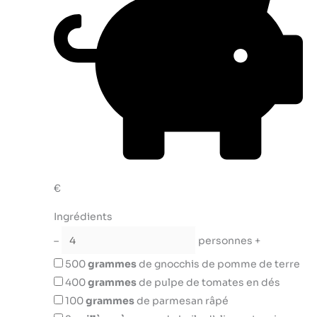
€
Ingrédients
–
personnes
+
500
grammes
de gnocchis de pomme de terre
400
grammes
de pulpe de tomates en dés
100
grammes
de parmesan râpé