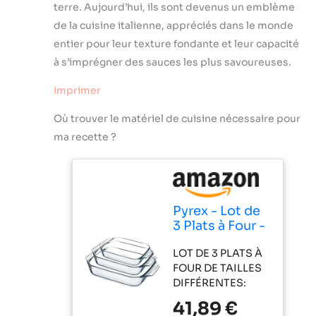
terre. Aujourd’hui, ils sont devenus un emblème
de la cuisine italienne, appréciés dans le monde
entier pour leur texture fondante et leur capacité
à s’imprégner des sauces les plus savoureuses.
Imprimer
Où trouver le matériel de cuisine nécessaire pour
ma recette ?
Pyrex - Lot de
3 Plats à Four -
Rectangulaire
LOT DE 3 PLATS À
- Larges
FOUR DE TAILLES
poignées -
DIFFÉRENTES:
Format Familial
Petit plat : L25cm
- Verre
41,89 €
l19 cm H6 cm 2.2L
Borosilicate -