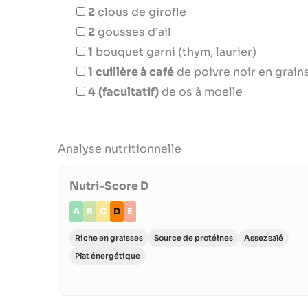
2
clous de girofle
2
gousses d’ail
1
bouquet garni (thym, laurier)
1
cuillère à café
de poivre noir en grain
4
(facultatif)
de os à moelle
Analyse nutritionnelle
Nutri-Score D
A
B
C
D
E
Riche en graisses
Source de protéines
Assez salé
Plat énergétique