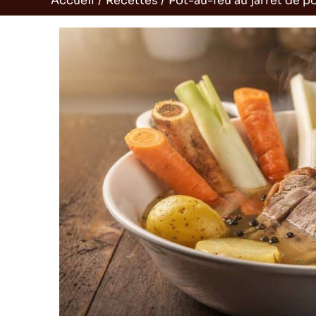
Accueil
Recettes
Pot-au-feu au jarret de po