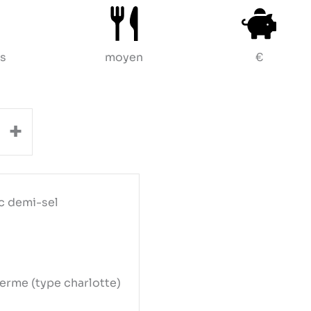
es
moyen
€
+
c demi-sel
erme (type charlotte)