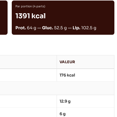
Par portion (4 parts)
1391 kcal
Prot.
64 g —
Gluc.
52.5 g —
Lip.
102.5 g
VALEUR
176 kcal
12.9 g
6 g