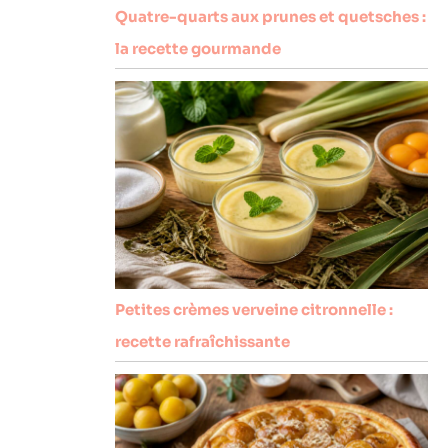
Quatre-quarts aux prunes et quetsches :
la recette gourmande
Petites crèmes verveine citronnelle :
recette rafraîchissante