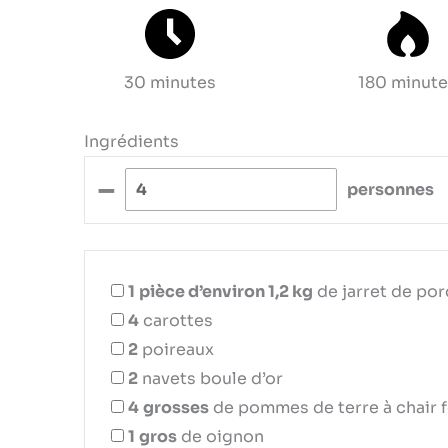
30 minutes
180 minut
Ingrédients
–
personnes
1
pièce d’environ 1,2 kg
de jarret de por
4
carottes
2
poireaux
2
navets boule d’or
4
grosses
de pommes de terre à chair f
1
gros
de oignon